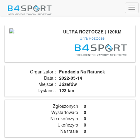
Tog
navi
ULTRA ROZTOCZE | 120KM
Ultra Roztocze
Organizator :
Fundacja Na Ratunek
Data :
2022-05-14
Miejsce :
Józefów
Dystans :
123 km
Zgłoszonych :
0
Wystartowało :
0
Nie ukończyło :
0
Ukończyło :
0
Na trasie :
0