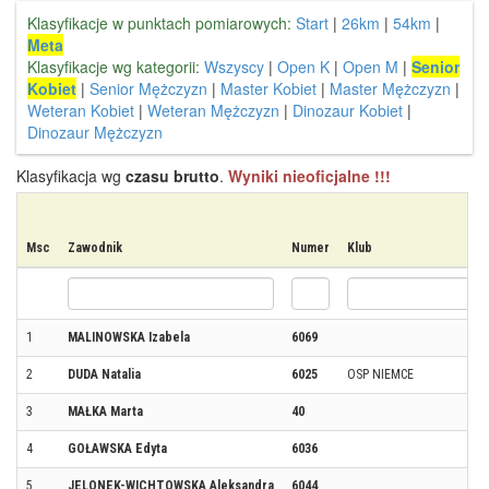
Klasyfikacje w punktach pomiarowych:
Start
|
26km
|
54km
|
Meta
Klasyfikacje wg kategorii:
Wszyscy
|
Open K
|
Open M
|
Senior
Kobiet
|
Senior Mężczyzn
|
Master Kobiet
|
Master Mężczyzn
|
Weteran Kobiet
|
Weteran Mężczyzn
|
Dinozaur Kobiet
|
Dinozaur Mężczyzn
Klasyfikacja wg
czasu brutto
.
Wyniki nieoficjalne !!!
Msc
Zawodnik
Numer
Klub
1
MALINOWSKA Izabela
6069
2
DUDA Natalia
6025
OSP NIEMCE
3
MAŁKA Marta
40
4
GOŁAWSKA Edyta
6036
5
JELONEK-WICHTOWSKA Aleksandra
6044