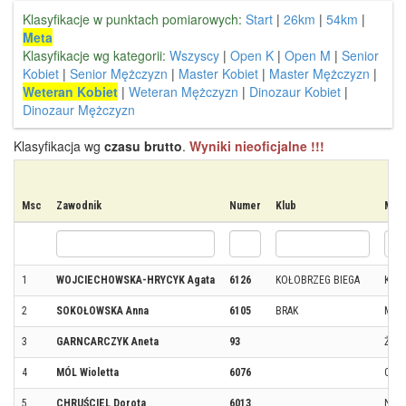
Klasyfikacje w punktach pomiarowych:
Start
|
26km
|
54km
|
Meta
Klasyfikacje wg kategorii:
Wszyscy
|
Open K
|
Open M
|
Senior
Kobiet
|
Senior Mężczyzn
|
Master Kobiet
|
Master Mężczyzn
|
Weteran Kobiet
|
Weteran Mężczyzn
|
Dinozaur Kobiet
|
Dinozaur Mężczyzn
Klasyfikacja wg
czasu brutto
.
Wyniki nieoficjalne !!!
Msc
Zawodnik
Numer
Klub
Mie
1
WOJCIECHOWSKA-HRYCYK Agata
6126
KOŁOBRZEG BIEGA
KOŁ
2
SOKOŁOWSKA Anna
6105
BRAK
MES
3
GARNCARCZYK Aneta
93
ŻYW
4
MÓL Wioletta
6076
CZE
5
CHRUŚCIEL Dorota
6013
NOW