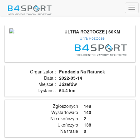
Tog
navi
ULTRA ROZTOCZE | 60KM
Ultra Roztocze
Organizator :
Fundacja Na Ratunek
Data :
2022-05-14
Miejsce :
Józefów
Dystans :
64.4 km
Zgłoszonych :
148
Wystartowało :
140
Nie ukończyło :
2
Ukończyło :
138
Na trasie :
0