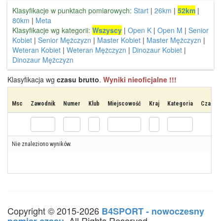
Klasyfikacje w punktach pomiarowych:
Start
|
26km
|
52km
|
80km
|
Meta
Klasyfikacje wg kategorii:
Wszyscy
|
Open K
|
Open M
|
Senior
Kobiet
|
Senior Mężczyzn
|
Master Kobiet
|
Master Mężczyzn
|
Weteran Kobiet
|
Weteran Mężczyzn
|
Dinozaur Kobiet
|
Dinozaur Mężczyzn
Klasyfikacja wg
czasu brutto
.
Wyniki nieoficjalne !!!
Msc
Zawodnik
Numer
Klub
Miejscowość
Kraj
Kategoria
Czas st
Nie znaleziono wyników.
Copyright © 2015-2026
B4SPORT - nowoczesny
. All Rights Reserved.