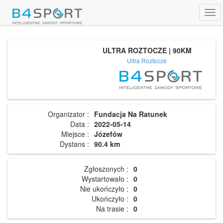
Tog
navi
ULTRA ROZTOCZE | 90KM
Ultra Roztocze
Organizator :
Fundacja Na Ratunek
Data :
2022-05-14
Miejsce :
Józefów
Dystans :
90.4 km
Zgłoszonych :
0
Wystartowało :
0
Nie ukończyło :
0
Ukończyło :
0
Na trasie :
0