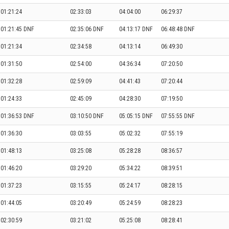
01:21:24
02:33:03
04:04:00
06:29:37
01:21:45 DNF
02:35:06 DNF
04:13:17 DNF
06:48:48 DNF
01:21:34
02:34:58
04:13:14
06:49:30
01:31:50
02:54:00
04:36:34
07:20:50
01:32:28
02:59:09
04:41:43
07:20:44
01:24:33
02:45:09
04:28:30
07:19:50
01:36:53 DNF
03:10:50 DNF
05:05:15 DNF
07:55:55 DNF
01:36:30
03:03:55
05:02:32
07:55:19
01:48:13
03:25:08
05:28:28
08:36:57
01:46:20
03:29:20
05:34:22
08:39:51
01:37:23
03:15:55
05:24:17
08:28:15
01:44:05
03:20:49
05:24:59
08:28:23
02:30:59
03:21:02
05:25:08
08:28:41