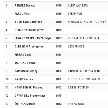
1
REWERS Dariusz
1859
ULTRA WAY TEAM
PAROL Piotr
1856
DREAM RUN
3
TOMKIEWICZ Bartosz
1850
APARTAMENTY SOWIE SZCZYTY
4
BUCZKOWSKI Krzysztof
1832
5
LEWANDOWSKA - PYZA Edyta
1857
BIEGIEM PRZEZ ŻYCIE -LSK
6
DUDZIŃSKI Przemysław
1808
LECE PENDZE
MORAS Daria
1861
8
WICHŁACZ Paweł
1841
9
KAPŁOWSKI Jerzy
1855
BARTOSZ GORCZYCA TEAM
10
ZAJĄC Leszek
1851
LESZ NO LIMITS RUNNERS
11
HANISZEWSKI Mateusz
1842
ZBIEGI I PODBIEGI
12
GRYNAGIEL Przemysław
1845
13
ŚWITAŁA Marcin
1863
DĄB KATOWICE