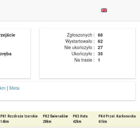
zejście
Zgłoszonych :
68
Wystartowało :
62
Nie ukończyło :
27
Poręba
Ukończyło :
35
Na trasie :
1
6km
|
Meta
PK1 Rozdroże Izerskie
PK2 Świeradów
PK3 Huta
PK4 Przeł. Karkonoska
14km
28km
42km
61km