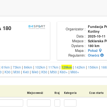
 180
Fundacja Pr
Organizator :
Kotliny
Data :
2025-10-11
Miejsce :
Szklarska 
Dystans :
180 km
Mapa :
Pokaż
Regulamin:
Otwórz
|
61km
|
73km
|
84km
|
102km
|
117km
|
129km
|
142km
|
156km
|
16
0
|
K30
|
M30
|
K40
|
M40
|
K50
|
M50
|
K60+
|
M60+
Miejscowość
Kraj
Kategoria
Czas startu