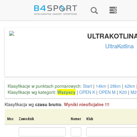
ULTRAKOTLINA
UltraKotlina
Klasyfikacje w punktach pomiarowych:
Start
|
14km
|
28km
|
42km
Klasyfikacje wg kategorii:
Wszyscy
|
OPEN K
|
OPEN M
|
K20
|
M2
Klasyfikacja wg
czasu brutto
.
Wyniki nieoficjalne !!!
Msc
Zawodnik
Numer
Klub