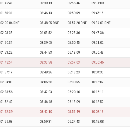
01:49:41
03:39:13
05:56:46
09:34:09
01:55:31
03:46:13
05:59:59
09:47:15
02:00:04 DNF
03:48:05 DNF
05:57:20 DNF
09:34:03 DNF
02:03:33
04:03:52
06:25:36
09:47:36
01:50:31
03:39:05
05:50:45
09:21:02
01:53:22
03:44:53
06:13:09
09:56:43
01:48:54
03:33:58
05:57:03
09:56:46
01:57:17
03:49:26
06:13:23
10:04:33
02:04:03
04:06:26
06:30:55
10:16:02
02:33:56
03:47:03
06:20:16
10:16:11
01:52:42
03:46:48
06:13:09
10:12:52
01:52:39
03:42:10
05:57:49
10:08:13
01:59:03
03:59:31
06:24:43
10:15:08