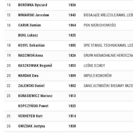
14
BORÓWKA Ryszard
1836
15
WINIARSKI Jarosław
1843
BIEGAJĄCE KREJZOLE/KAMIL LEŚ
16
CARUK Damian
1864
PGN NIERUCHOMOŚCI
BUHL Łukasz
1825
18
KOSYL Sebastian
1805
SPIE STANGL TECHNIK/KAMIL LE
19
RADZIWOŃ Anna
1826
GRUPA NIENACHALNIE HEROICZN
20
KASZKOWIAK Bogumil
1853
LEŚNE DZIADY
20
WARDAK Ewa
1809
IMPULS KOMORÓW
22
ZALEWSKI Daniel
1802
GANG ULTRASÓW/ BIEGAMY RA
23
KURASIEWICZ Mariusz
1813
KOPCZYŃSKI Paweł
1823
25
VERHEYEN Kurt
1814
26
GWIZDAK Justyna
1838