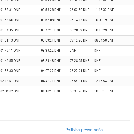
01:58:31 DNF
03:58:28 DNF
06:03:50 DNF
11:17:37 DNF
01:58:50 DNF
03:52:08 DNF
06:14:12 DNF
10:00:19 DNF
01:57:45 DNF
03:47:25 DNF
06:28:33 DNF
10:16:29 DNF
01:31:13 DNF
03:03:21 DNF
05:12:26 DNF
08:34:58 DNF
01:49:11 DNF
03:39:22 DNF
DNF
DNF
01:46:55 DNF
03:29:48 DNF
07:28:25 DNF
DNF
01:56:33 DNF
04:07:37 DNF
06:27:01 DNF
DNF
02:18:51 DNF
04:47:31 DNF
07:55:31 DNF
12:17:54 DNF
02:04:02 DNF
04:10:55 DNF
06:37:26 DNF
10:56:17 DNF
Polityka prywatności