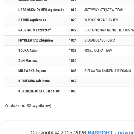
URBAŃSKA-DYMEK Agnieszka
1812
AKTYWNY STĘSZEW TEAM
STRUK Agnieszka
1820
W POGONI ZA DUCHEM
RADZIWOŃ Krzysztof
1827
GRUPA NIENACHALNIE HEROICZN
FRYDLEWICZ Zbigniew
1824
BIEGAMDLAZDROWIA
SOJKA Adam
1828
KISIEL ULTRA TEAM
ZUŃ Mariusz
1830
MILEWSKA Dajana
1848
BIELAWSKA AKADEMIA BIEGANIA
KOCIEMBA Adrianna
1862
KOŁODZIEJCZAK Jarosław
1865
Znaleziono 62 wynik(ów)
Copyright © 2015-2026
B4SPORT - nowoc