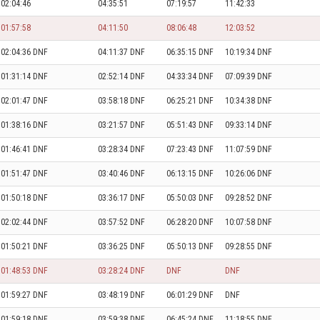
02:04:46
04:35:51
07:19:57
11:42:33
01:57:58
04:11:50
08:06:48
12:03:52
02:04:36 DNF
04:11:37 DNF
06:35:15 DNF
10:19:34 DNF
01:31:14 DNF
02:52:14 DNF
04:33:34 DNF
07:09:39 DNF
02:01:47 DNF
03:58:18 DNF
06:25:21 DNF
10:34:38 DNF
01:38:16 DNF
03:21:57 DNF
05:51:43 DNF
09:33:14 DNF
01:46:41 DNF
03:28:34 DNF
07:23:43 DNF
11:07:59 DNF
01:51:47 DNF
03:40:46 DNF
06:13:15 DNF
10:26:06 DNF
01:50:18 DNF
03:36:17 DNF
05:50:03 DNF
09:28:52 DNF
02:02:44 DNF
03:57:52 DNF
06:28:20 DNF
10:07:58 DNF
01:50:21 DNF
03:36:25 DNF
05:50:13 DNF
09:28:55 DNF
01:48:53 DNF
03:28:24 DNF
DNF
DNF
01:59:27 DNF
03:48:19 DNF
06:01:29 DNF
DNF
01:59:18 DNF
03:59:38 DNF
06:45:24 DNF
11:18:55 DNF