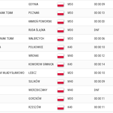
GDYNIA
M50
00:00:09
NIAK TEAM
POZNAŃ
M50
00:00:13
KAMIEŃ POMORSKI
M50
00:00:03
RUDA ŚLĄSKA
M30
DNF
ŚNIAK TEAM
WAŁBRZYCH
M30
00:00:06
A
POLKOWICE
K40
00:00:10
WRONKI
M40
00:00:12
KOMOROW GRANICA
K40
00:00:14
ZEM WŁADYSŁAWOWO
ŁEBCZ
M20
00:00:10
SULIKÓW
M40
00:00:09
WIERZBICZANY
M40
DNF
GORZKÓW
M30
00:00:11
RZESZÓW
K40
00:00:11