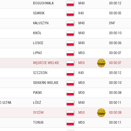
BOGUCHWALA
M40
00:00:12
GDAŃSK
K40
00:00:05
KAŁUSZYN
M40
DNF
KIKÓŁ
M40
00:00:10
ŁOSICE
M40
00:00:06
LIPNO
M50
00:00:07
WĘGRZCE WIELKIE
M50
00:00:07
SZCZECIN
K40
00:00:12
SIEKIERKI WIELKIE
M50
00:00:10
PIASKI
M30
00:00:08
O ULTRA
ŁÓDŹ
M40
00:00:11
SYCÓW
M50
00:00:08
TORUŃ
M50
00:00:11