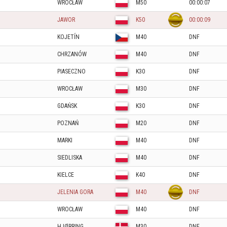
WROCŁAW
M50
00:00:07
JAWOR
K50
00:00:09
KOJETÍN
M40
DNF
CHRZANÓW
M40
DNF
PIASECZNO
K30
DNF
WROCŁAW
M30
DNF
GDAŃSK
K30
DNF
POZNAŃ
M20
DNF
MARKI
M40
DNF
SIEDLISKA
M40
DNF
KIELCE
K40
DNF
JELENIA GORA
M40
DNF
WROCŁAW
M40
DNF
HJØRRING
M30
DNF