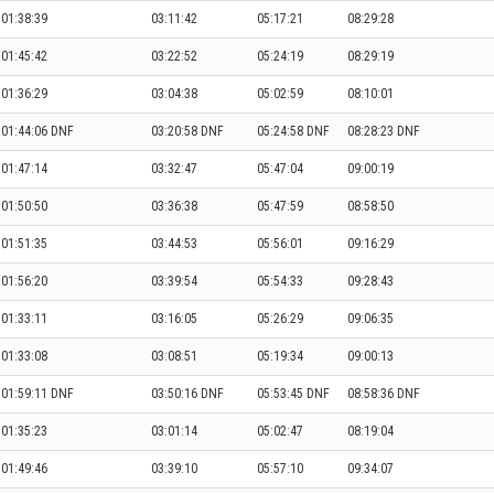
01:38:39
03:11:42
05:17:21
08:29:28
01:45:42
03:22:52
05:24:19
08:29:19
01:36:29
03:04:38
05:02:59
08:10:01
01:44:06 DNF
03:20:58 DNF
05:24:58 DNF
08:28:23 DNF
01:47:14
03:32:47
05:47:04
09:00:19
01:50:50
03:36:38
05:47:59
08:58:50
01:51:35
03:44:53
05:56:01
09:16:29
01:56:20
03:39:54
05:54:33
09:28:43
01:33:11
03:16:05
05:26:29
09:06:35
01:33:08
03:08:51
05:19:34
09:00:13
01:59:11 DNF
03:50:16 DNF
05:53:45 DNF
08:58:36 DNF
01:35:23
03:01:14
05:02:47
08:19:04
01:49:46
03:39:10
05:57:10
09:34:07