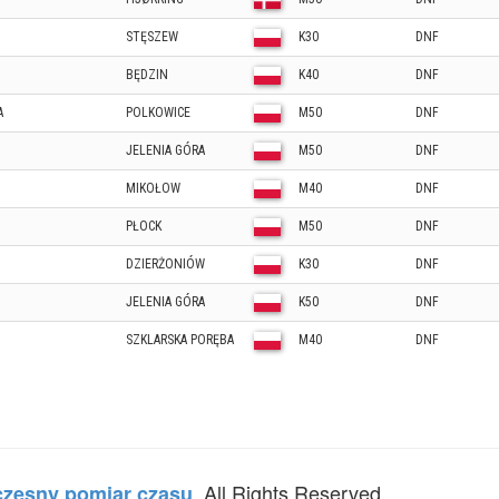
STĘSZEW
K30
DNF
BĘDZIN
K40
DNF
A
POLKOWICE
M50
DNF
JELENIA GÓRA
M50
DNF
MIKOŁOW
M40
DNF
PŁOCK
M50
DNF
DZIERŻONIÓW
K30
DNF
JELENIA GÓRA
K50
DNF
SZKLARSKA PORĘBA
M40
DNF
. All Rights Reserved.
zesny pomiar czasu