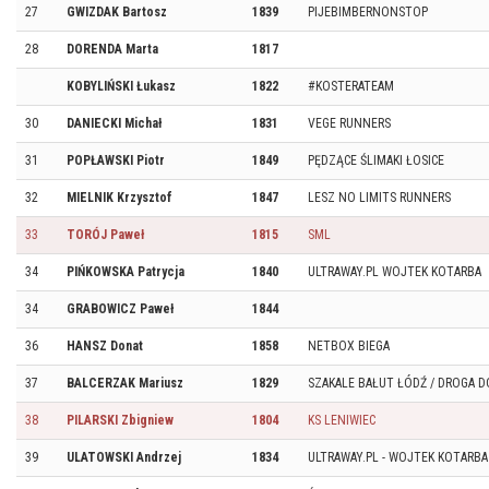
27
GWIZDAK Bartosz
1839
PIJEBIMBERNONSTOP
28
DORENDA Marta
1817
KOBYLIŃSKI Łukasz
1822
#KOSTERATEAM
30
DANIECKI Michał
1831
VEGE RUNNERS
31
POPŁAWSKI Piotr
1849
PĘDZĄCE ŚLIMAKI ŁOSICE
32
MIELNIK Krzysztof
1847
LESZ NO LIMITS RUNNERS
33
TORÓJ Paweł
1815
SML
34
PIŃKOWSKA Patrycja
1840
ULTRAWAY.PL WOJTEK KOTARBA
34
GRABOWICZ Paweł
1844
36
HANSZ Donat
1858
NETBOX BIEGA
37
BALCERZAK Mariusz
1829
SZAKALE BAŁUT ŁÓDŹ / DROGA D
38
PILARSKI Zbigniew
1804
KS LENIWIEC
39
ULATOWSKI Andrzej
1834
ULTRAWAY.PL - WOJTEK KOTARBA