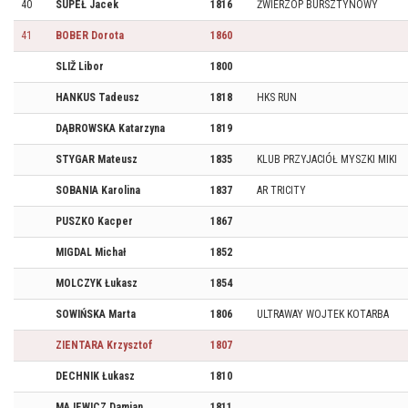
40
SUPEŁ Jacek
1816
ŹWIERZOP BURSZTYNOWY
41
BOBER Dorota
1860
SLIŽ Libor
1800
HANKUS Tadeusz
1818
HKS RUN
DĄBROWSKA Katarzyna
1819
STYGAR Mateusz
1835
KLUB PRZYJACIÓŁ MYSZKI MIKI
SOBANIA Karolina
1837
AR TRICITY
PUSZKO Kacper
1867
MIGDAL Michał
1852
MOLCZYK Łukasz
1854
SOWIŃSKA Marta
1806
ULTRAWAY WOJTEK KOTARBA
ZIENTARA Krzysztof
1807
DECHNIK Łukasz
1810
MAJEWICZ Damian
1811