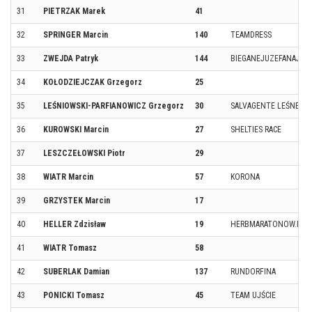
31
PIETRZAK Marek
41
32
SPRINGER Marcin
140
TEAMDRESS
33
ZWEJDA Patryk
144
BIEGANEJUZEFANAJ
34
KOŁODZIEJCZAK Grzegorz
25
35
LEŚNIOWSKI-PARFIANOWICZ Grzegorz
30
SALVAGENTE LEŚNE WI
36
KUROWSKI Marcin
27
SHELTIES RACE
37
LESZCZEŁOWSKI Piotr
29
38
WIATR Marcin
57
KORONA
39
GRZYSTEK Marcin
17
40
HELLER Zdzisław
19
HERBMARATONOW.PL
41
WIATR Tomasz
58
42
SUBERLAK Damian
137
RUNDORFINA
43
PONICKI Tomasz
45
TEAM UJŚCIE