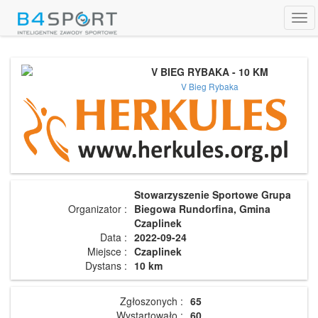
Tog
navi
V BIEG RYBAKA - 10 KM
V Bieg Rybaka
Stowarzyszenie Sportowe Grupa
Organizator :
Biegowa Rundorfina, Gmina
Czaplinek
Data :
2022-09-24
Miejsce :
Czaplinek
Dystans :
10 km
Zgłoszonych :
65
Wystartowało :
60