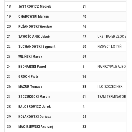
18
JASTROWICZ Maciek
21
19
CHAROWSKI Marcin
40
20
RUŻANOWSKI Wiesław
46
21
SAWOŚCIANIK Jakub
47
UKS TRAPER ZŁOCIENIE
22
SUCHANOWSKI Zygmunt
50
RESPECT LOTYŃ
23
WILIŃSKI Marek
59
24
BEDNARSKI Paweł
7
NA PRZYPALE ALBO WCA
25
GROCH Piotr
16
26
MAZUR Tomasz
38
I LO SZCZECINEK
27
SZCZUKOCKI Marcin
51
TEAM TERMINATORUN
28
BALCEROWICZ Jarek
4
29
KOŁAKOWSKI Dariusz
24
30
MACIEJEWSKI Andrzej
33