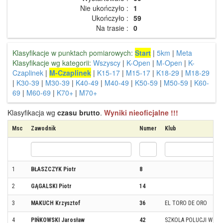
Nie ukończyło :
1
Ukończyło :
59
Na trasie :
0
Klasyfikacje w punktach pomiarowych:
Start
|
5km
|
Meta
Klasyfikacje wg kategorii:
Wszyscy
|
K-Open
|
M-Open
|
K-
Czaplinek
|
M-Czaplinek
|
K15-17
|
M15-17
|
K18-29
|
M18-29
|
K30-39
|
M30-39
|
K40-49
|
M40-49
|
K50-59
|
M50-59
|
K60-
69
|
M60-69
|
K70+
|
M70+
Klasyfikacja wg
czasu brutto
.
Wyniki nieoficjalne !!!
Msc
Zawodnik
Numer
Klub
1
BŁASZCZYK Piotr
8
2
GĄGALSKI Piotr
14
3
MAKUCH Krzysztof
36
EL TORO DE ORO
4
PIŃKOWSKI Jarosław
42
SZKOLA POLUCJI W PIL