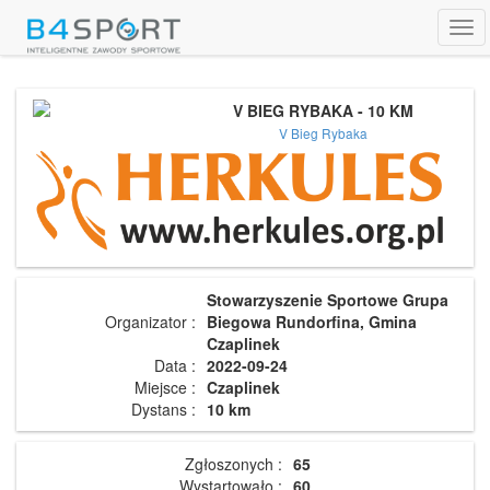
Tog
navi
V BIEG RYBAKA - 10 KM
V Bieg Rybaka
Stowarzyszenie Sportowe Grupa
Organizator :
Biegowa Rundorfina, Gmina
Czaplinek
Data :
2022-09-24
Miejsce :
Czaplinek
Dystans :
10 km
Zgłoszonych :
65
Wystartowało :
60