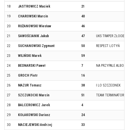
18
JASTROWICZ Maciek
21
19
CHAROWSKI Marcin
40
20
RUŻANOWSKI Wiesław
46
21
SAWOŚCIANIK Jakub
47
UKS TRAPER ZŁOCIENIE
22
SUCHANOWSKI Zygmunt
50
RESPECT LOTYŃ
23
WILIŃSKI Marek
59
24
BEDNARSKI Paweł
7
NA PRZYPALE ALBO WCA
25
GROCH Piotr
16
26
MAZUR Tomasz
38
I LO SZCZECINEK
27
SZCZUKOCKI Marcin
51
TEAM TERMINATORUN
28
BALCEROWICZ Jarek
4
29
KOŁAKOWSKI Dariusz
24
30
MACIEJEWSKI Andrzej
33