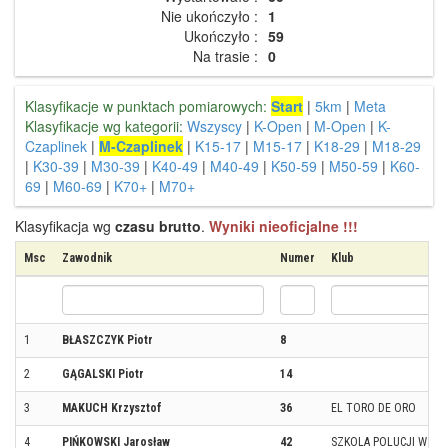
Nie ukończyło :
1
Ukończyło :
59
Na trasie :
0
Klasyfikacje w punktach pomiarowych:
Start
|
5km
|
Meta
Klasyfikacje wg kategorii:
Wszyscy
|
K-Open
|
M-Open
|
K-
Czaplinek
|
M-Czaplinek
|
K15-17
|
M15-17
|
K18-29
|
M18-29
|
K30-39
|
M30-39
|
K40-49
|
M40-49
|
K50-59
|
M50-59
|
K60-
69
|
M60-69
|
K70+
|
M70+
Klasyfikacja wg
czasu brutto
.
Wyniki nieoficjalne !!!
Msc
Zawodnik
Numer
Klub
1
BŁASZCZYK Piotr
8
2
GĄGALSKI Piotr
14
3
MAKUCH Krzysztof
36
EL TORO DE ORO
4
PIŃKOWSKI Jarosław
42
SZKOLA POLUCJI W PIL