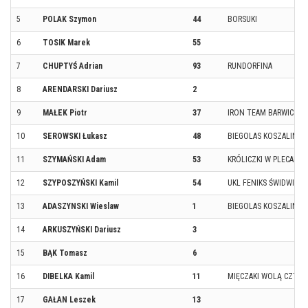
5
POLAK Szymon
44
BORSUKI
6
TOSIK Marek
55
7
CHUPTYŚ Adrian
93
RUNDORFINA
8
ARENDARSKI Dariusz
2
9
MAŁEK Piotr
37
IRON TEAM BARWICE
10
SEROWSKI Łukasz
48
BIEGOLAS KOSZALIN
11
SZYMAŃSKI Adam
53
KRÓLICZKI W PLECAKU.
12
SZYPOSZYŃSKI Kamil
54
UKL FENIKS ŚWIDWIN
13
ADASZYNSKI Wieslaw
1
BIEGOLAS KOSZALIN
14
ARKUSZYŃSKI Dariusz
3
15
BĄK Tomasz
6
16
DIBELKA Kamil
11
MIĘCZAKI WOLĄ CZTER
17
GAŁAN Leszek
13