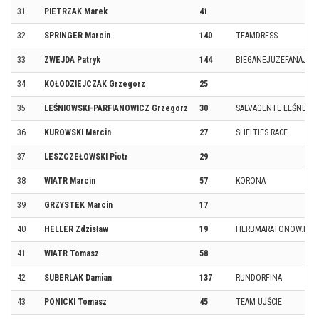
31
PIETRZAK Marek
41
32
SPRINGER Marcin
140
TEAMDRESS
33
ZWEJDA Patryk
144
BIEGANEJUZEFANAJ
34
KOŁODZIEJCZAK Grzegorz
25
35
LEŚNIOWSKI-PARFIANOWICZ Grzegorz
30
SALVAGENTE LEŚNE WI
36
KUROWSKI Marcin
27
SHELTIES RACE
37
LESZCZEŁOWSKI Piotr
29
38
WIATR Marcin
57
KORONA
39
GRZYSTEK Marcin
17
40
HELLER Zdzisław
19
HERBMARATONOW.PL
41
WIATR Tomasz
58
42
SUBERLAK Damian
137
RUNDORFINA
43
PONICKI Tomasz
45
TEAM UJŚCIE