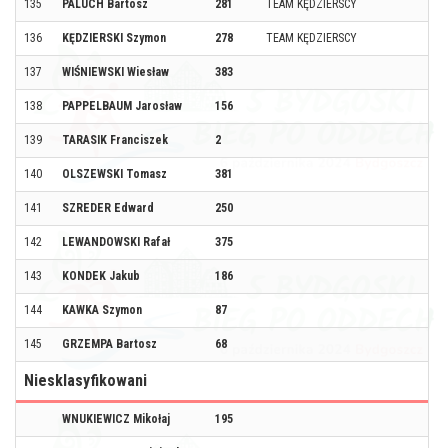
135
PALUCH Bartosz
281
TEAM KĘDZIERSCY
136
KĘDZIERSKI Szymon
278
TEAM KĘDZIERSCY
137
WIŚNIEWSKI Wiesław
383
138
PAPPELBAUM Jarosław
156
139
TARASIK Franciszek
2
140
OLSZEWSKI Tomasz
381
141
SZREDER Edward
250
142
LEWANDOWSKI Rafał
375
143
KONDEK Jakub
186
144
KAWKA Szymon
87
145
GRZEMPA Bartosz
68
Niesklasyfikowani
WNUKIEWICZ Mikołaj
195