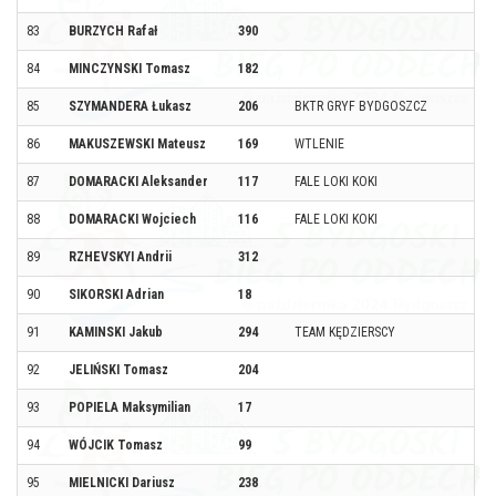
83
BURZYCH Rafał
390
84
MINCZYNSKI Tomasz
182
85
SZYMANDERA Łukasz
206
BKTR GRYF BYDGOSZCZ
86
MAKUSZEWSKI Mateusz
169
WTLENIE
87
DOMARACKI Aleksander
117
FALE LOKI KOKI
88
DOMARACKI Wojciech
116
FALE LOKI KOKI
89
RZHEVSKYI Andrii
312
90
SIKORSKI Adrian
18
91
KAMINSKI Jakub
294
TEAM KĘDZIERSCY
92
JELIŃSKI Tomasz
204
93
POPIELA Maksymilian
17
94
WÓJCIK Tomasz
99
95
MIELNICKI Dariusz
238