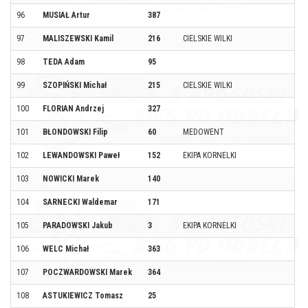
96
MUSIAŁ Artur
387
97
MALISZEWSKI Kamil
216
CIELSKIE WILKI
98
TEDA Adam
95
99
SZOPIŃSKI Michał
215
CIELSKIE WILKI
100
FLORIAN Andrzej
327
101
BŁONDOWSKI Filip
60
MEDOWENT
102
LEWANDOWSKI Paweł
152
EKIPA KORNELKI
103
NOWICKI Marek
140
104
SARNECKI Waldemar
171
105
PARADOWSKI Jakub
3
EKIPA KORNELKI
106
WELC Michał
363
107
POCZWARDOWSKI Marek
364
108
ASTUKIEWICZ Tomasz
25