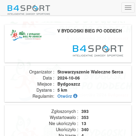
Tog
navi
V BYDGOSKI BIEG PO ODDECH
Organizator :
Stowarzyszenie Waleczne Serca
Data :
2024-10-06
Miejsce :
Bydgoszcz
Dystans :
5 km
Regulamin:
Otwórz
Zgłoszonych :
393
Wystartowało :
353
Nie ukończyło :
13
Ukończyło :
340
Na trasie :
4