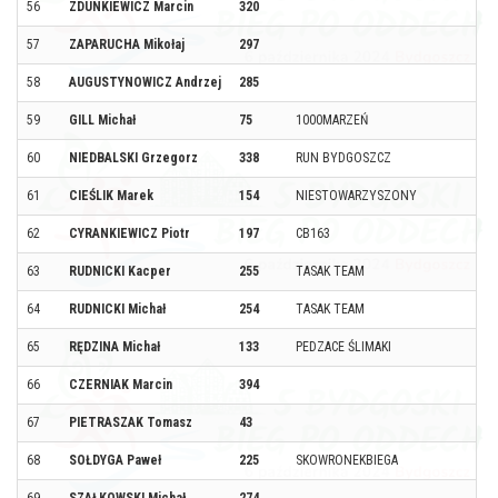
56
ZDUNKIEWICZ Marcin
320
57
ZAPARUCHA Mikołaj
297
58
AUGUSTYNOWICZ Andrzej
285
59
GILL Michał
75
1000MARZEŃ
60
NIEDBALSKI Grzegorz
338
RUN BYDGOSZCZ
61
CIEŚLIK Marek
154
NIESTOWARZYSZONY
62
CYRANKIEWICZ Piotr
197
CB163
63
RUDNICKI Kacper
255
TASAK TEAM
64
RUDNICKI Michał
254
TASAK TEAM
65
RĘDZINA Michał
133
PEDZACE ŚLIMAKI
66
CZERNIAK Marcin
394
67
PIETRASZAK Tomasz
43
68
SOŁDYGA Paweł
225
SKOWRONEKBIEGA