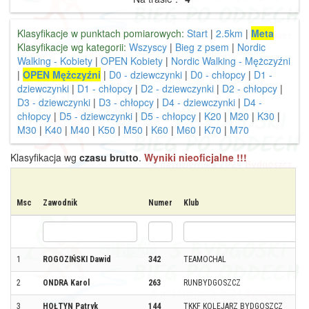
Klasyfikacje w punktach pomiarowych:
Start
|
2.5km
|
Meta
Klasyfikacje wg kategorii:
Wszyscy
|
Bieg z psem
|
Nordic
Walking - Kobiety
|
OPEN Kobiety
|
Nordic Walking - Mężczyźni
|
OPEN Mężczyźni
|
D0 - dziewczynki
|
D0 - chłopcy
|
D1 -
dziewczynki
|
D1 - chłopcy
|
D2 - dziewczynki
|
D2 - chłopcy
|
D3 - dziewczynki
|
D3 - chłopcy
|
D4 - dziewczynki
|
D4 -
chłopcy
|
D5 - dziewczynki
|
D5 - chłopcy
|
K20
|
M20
|
K30
|
M30
|
K40
|
M40
|
K50
|
M50
|
K60
|
M60
|
K70
|
M70
Klasyfikacja wg
czasu brutto
.
Wyniki nieoficjalne !!!
Msc
Zawodnik
Numer
Klub
1
ROGOZIŃSKI Dawid
342
TEAMOCHAL
2
ONDRA Karol
263
RUNBYDGOSZCZ
3
HOŁTYN Patryk
144
TKKF KOLEJARZ BYDGOSZCZ