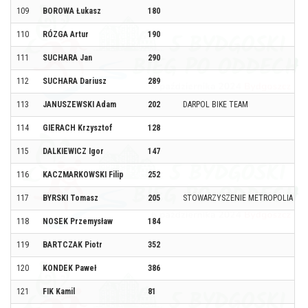
109
BOROWA Łukasz
180
110
RÓZGA Artur
190
111
SUCHARA Jan
290
112
SUCHARA Dariusz
289
113
JANUSZEWSKI Adam
202
DARPOL BIKE TEAM
114
GIERACH Krzysztof
128
115
DALKIEWICZ Igor
147
116
KACZMARKOWSKI Filip
252
117
BYRSKI Tomasz
205
STOWARZYSZENIE METROPOLIA BY
118
NOSEK Przemysław
184
119
BARTCZAK Piotr
352
120
KONDEK Paweł
386
121
FIK Kamil
81