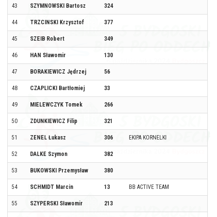
43
SZYMNOWSKI Bartosz
324
44
TRZCINSKI Krzysztof
377
45
SZEIB Robert
349
46
HAN Sławomir
130
47
BORAKIEWICZ Jędrzej
56
48
CZAPLICKI Bartłomiej
33
49
MIELEWCZYK Tomek
266
50
ZDUNKIEWICZ Filip
321
51
ZENEL Łukasz
306
EKIPA KORNELKI
52
DALKE Szymon
382
53
BUKOWSKI Przemysław
380
54
SCHMIDT Marcin
13
BB ACTIVE TEAM
55
SZYPERSKI Sławomir
213