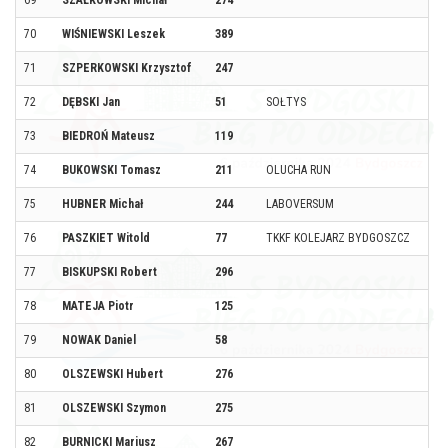
69
SZAŁKOWSKI Michał
274
70
WIŚNIEWSKI Leszek
389
71
SZPERKOWSKI Krzysztof
247
72
DĘBSKI Jan
51
SOŁTYS
73
BIEDROŃ Mateusz
119
74
BUKOWSKI Tomasz
211
OLUCHA RUN
75
HUBNER Michał
244
LABOVERSUM
76
PASZKIET Witold
77
TKKF KOLEJARZ BYDGOSZCZ
77
BISKUPSKI Robert
296
78
MATEJA Piotr
125
79
NOWAK Daniel
58
80
OLSZEWSKI Hubert
276
81
OLSZEWSKI Szymon
275
82
BURNICKI Mariusz
267