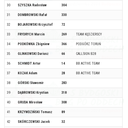
30
SZYSZKA Radosław
304
31
DOMBROWSKI Rafał
330
32
BOJAROWSKI Krzysztof
72
33
FRYDRYCH Marcin
269
TEAM KĘDZIERSCY
34
PODKÓWKA Zbigniew
366
PODGÓRZ TORUŃ
35
GLINKOWSKI Dariusz
66
CALLSIGN B28
36
SCHMIDT Artur
14
BB ACTIVE TEAM
37
KOZAK Adam
28
BB ACTIVE TEAM
38
GÓRSKI Sławomir
283
39
DĄBROWSKI Krystian
318
40
GRUDA Mirosław
308
41
KRZYWDZIŃSKI Tomasz
89
42
SKÓRCZEWSKI Jacek
32