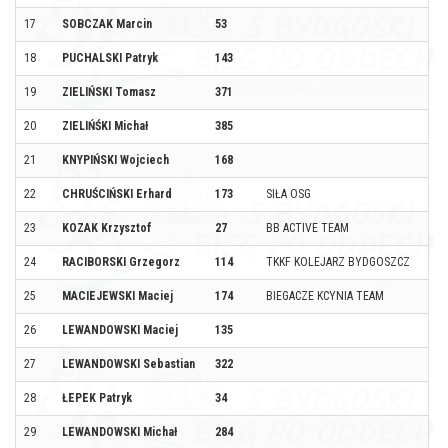
17
SOBCZAK Marcin
53
18
PUCHALSKI Patryk
143
19
ZIELIŃSKI Tomasz
371
20
ZIELIŃŚKI Michał
385
21
KNYPIŃSKI Wojciech
168
22
CHRUŚCIŃSKI Erhard
173
SIŁA OSG
23
KOZAK Krzysztof
27
BB ACTIVE TEAM
24
RACIBORSKI Grzegorz
114
TKKF KOLEJARZ BYDGOSZCZ
25
MACIEJEWSKI Maciej
174
BIEGACZE KCYNIA TEAM
26
LEWANDOWSKI Maciej
135
27
LEWANDOWSKI Sebastian
322
28
ŁEPEK Patryk
34
29
LEWANDOWSKI Michał
284