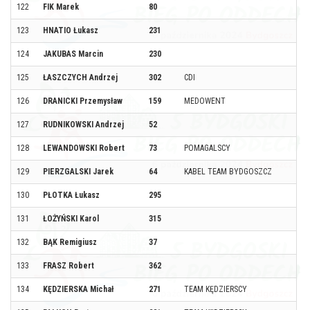
122
FIK Marek
80
123
HNATIO Łukasz
231
124
JAKUBAS Marcin
230
125
ŁASZCZYCH Andrzej
302
CDI
126
DRANICKI Przemysław
159
MEDOWENT
127
RUDNIKOWSKI Andrzej
52
128
LEWANDOWSKI Robert
73
POMAGALSCY
129
PIERZGALSKI Jarek
64
KABEL TEAM BYDGOSZCZ
130
PŁOTKA Łukasz
295
131
ŁOŻYŃSKI Karol
315
132
BĄK Remigiusz
37
133
FRASZ Robert
362
134
KĘDZIERSKA Michał
271
TEAM KĘDZIERSCY