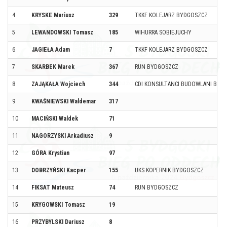
4
KRYSKE Mariusz
329
TKKF KOLEJARZ BYDGOSZCZ
5
LEWANDOWSKI Tomasz
185
WIHURRA SOBIEJUCHY
6
JAGIEŁA Adam
7
TKKF KOLEJARZ BYDGOSZCZ
7
SKARBEK Marek
367
RUN BYDGOSZCZ
8
ZAJĄKAŁA Wojciech
344
CDI KONSULTANCI BUDOWLANI BIEG
9
KWAŚNIEWSKI Waldemar
317
10
MACIŃSKI Waldek
71
11
NAGORZYSKI Arkadiusz
9
12
GÓRA Krystian
97
13
DOBRZYŃSKI Kacper
155
UKS KOPERNIK BYDGOSZCZ
14
FIKSAT Mateusz
74
RUN BYDGOSZCZ
15
KRYGOWSKI Tomasz
19
16
PRZYBYLSKI Dariusz
8