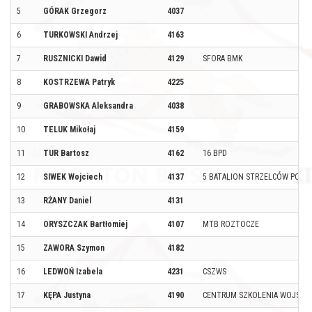
5
GÓRAK Grzegorz
4037
6
TURKOWSKI Andrzej
4163
7
RUSZNICKI Dawid
4129
SFORA BMK
8
KOSTRZEWA Patryk
4225
9
GRABOWSKA Aleksandra
4038
10
TELUK Mikołaj
4159
11
TUR Bartosz
4162
16 BPD
12
SIWEK Wojciech
4137
5 BATALION STRZELCÓW PODH
13
RŻANY Daniel
4131
14
ORYSZCZAK Bartłomiej
4107
MTB ROZTOCZE
15
ZAWORA Szymon
4182
16
LEDWOŃ Izabela
4231
CSZWS
17
KĘPA Justyna
4190
CENTRUM SZKOLENIA WOJSK 