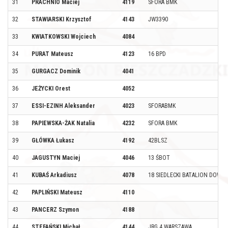
31
PRACHNIO Maciej
4119
SFORA BMK
32
STAWIARSKI Krzysztof
4143
JW3390
33
KWIATKOWSKI Wojciech
4084
34
PURAT Mateusz
4123
16 BPD
35
GURGACZ Dominik
4041
36
JEŻYCKI Orest
4052
37
ESSI-EZINH Aleksander
4023
SFORABMK
38
PAPIEWSKA-ŻAK Natalia
4232
SFORA BMK
39
GŁÓWKA Łukasz
4192
42BLSZ
40
JAGUSTYN Maciej
4046
13 ŚBOT
41
KUBAŚ Arkadiusz
4078
18 SIEDLECKI BATALION DOWO
42
PAPLIŃSKI Mateusz
4110
43
PANCERZ Szymon
4188
44
STEFAŃSKI Michał
4144
JRG 4 WARSZAWA