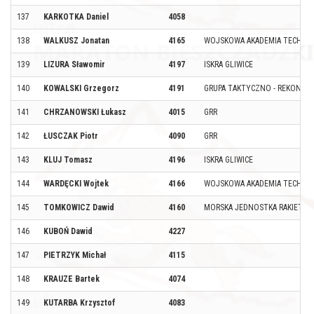
137
KARKOTKA Daniel
4058
138
WALKUSZ Jonatan
4165
WOJSKOWA AKADEMIA TECHNI
139
LIZURA Sławomir
4197
ISKRA GLIWICE
140
KOWALSKI Grzegorz
4191
GRUPA TAKTYCZNO - REKONST
141
CHRZANOWSKI Łukasz
4015
GRR
142
ŁUSCZAK Piotr
4090
GRR
143
KLUJ Tomasz
4196
ISKRA GLIWICE
144
WARDĘCKI Wojtek
4166
WOJSKOWA AKADEMIA TECHNI
145
TOMKOWICZ Dawid
4160
MORSKA JEDNOSTKA RAKIETO
146
KUBOŃ Dawid
4227
147
PIETRZYK Michał
4115
148
KRAUZE Bartek
4074
149
KUTARBA Krzysztof
4083