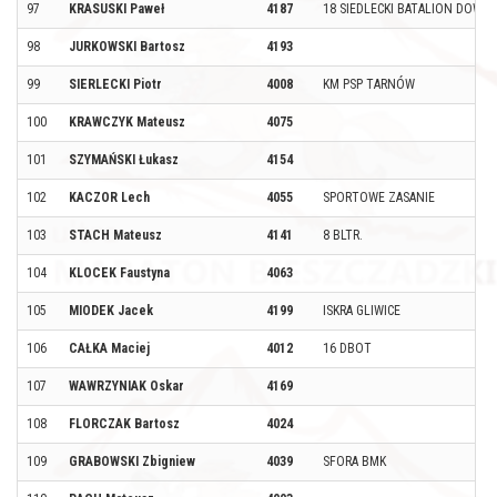
97
KRASUSKI Paweł
4187
18 SIEDLECKI BATALION DOWO
98
JURKOWSKI Bartosz
4193
99
SIERLECKI Piotr
4008
KM PSP TARNÓW
100
KRAWCZYK Mateusz
4075
101
SZYMAŃSKI Łukasz
4154
102
KACZOR Lech
4055
SPORTOWE ZASANIE
103
STACH Mateusz
4141
8 BLTR.
104
KLOCEK Faustyna
4063
105
MIODEK Jacek
4199
ISKRA GLIWICE
106
CAŁKA Maciej
4012
16 DBOT
107
WAWRZYNIAK Oskar
4169
108
FLORCZAK Bartosz
4024
109
GRABOWSKI Zbigniew
4039
SFORA BMK