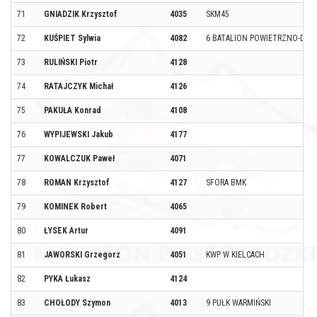
71
GNIADZIK Krzysztof
4035
SKM45
72
KUŚPIET Sylwia
4082
6 BATALION POWIETRZNO-DE
73
RULIŃSKI Piotr
4128
74
RATAJCZYK Michał
4126
75
PAKUŁA Konrad
4108
76
WYPIJEWSKI Jakub
4177
77
KOWALCZUK Paweł
4071
78
ROMAN Krzysztof
4127
SFORA BMK
79
KOMINEK Robert
4065
80
ŁYSEK Artur
4091
81
JAWORSKI Grzegorz
4051
KWP W KIELCACH
82
PYKA Łukasz
4124
83
CHOŁODY Szymon
4013
9 PUŁK WARMIŃSKI