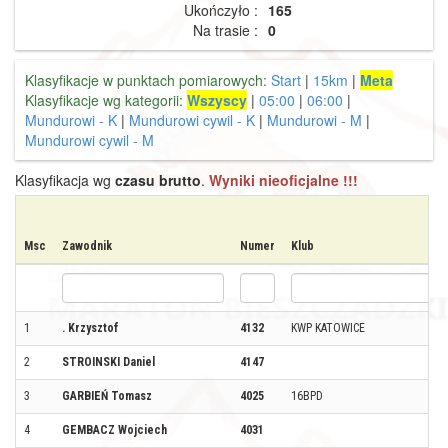
Ukończyło :
165
Na trasie :
0
Klasyfikacje w punktach pomiarowych:
Start
|
15km
|
Meta
Klasyfikacje wg kategorii:
Wszyscy
|
05:00
|
06:00
|
Mundurowi - K
|
Mundurowi cywil - K
|
Mundurowi - M
|
Mundurowi cywil - M
Klasyfikacja wg
czasu brutto
.
Wyniki nieoficjalne !!!
Msc
Zawodnik
Numer
Klub
1
. Krzysztof
4132
KWP KATOWICE
2
STROINSKI Daniel
4147
3
GARBIEŃ Tomasz
4025
16BPD
4
GEMBACZ Wojciech
4031