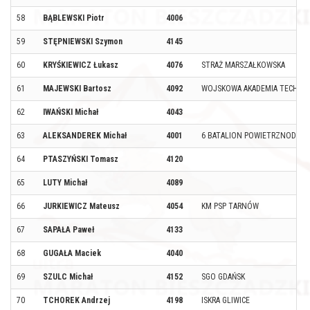
58
BĄBLEWSKI Piotr
4006
59
STĘPNIEWSKI Szymon
4145
60
KRYŚKIEWICZ Łukasz
4076
STRAŻ MARSZAŁKOWSKA
61
MAJEWSKI Bartosz
4092
WOJSKOWA AKADEMIA TECHNI
62
IWAŃSKI Michał
4043
63
ALEKSANDEREK Michał
4001
6 BATALION POWIETRZNODESA
64
PTASZYŃSKI Tomasz
4120
65
LUTY Michał
4089
66
JURKIEWICZ Mateusz
4054
KM PSP TARNÓW
67
SAPAŁA Paweł
4133
68
GUGAŁA Maciek
4040
69
SZULC Michał
4152
SGO GDAŃSK
70
TCHOREK Andrzej
4198
ISKRA GLIWICE