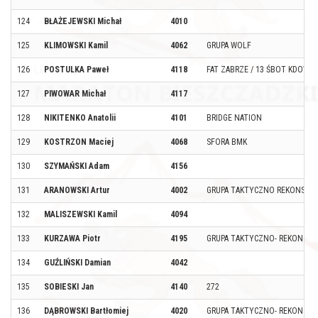
124
BŁAŻEJEWSKI Michał
4010
125
KLIMOWSKI Kamil
4062
GRUPA WOLF
126
POSTULKA Paweł
4118
FAT ZABRZE / 13 ŚBOT KDOW
127
PIWOWAR Michał
4117
128
NIKITENKO Anatolii
4101
BRIDGE NATION
129
KOSTRZON Maciej
4068
SFORA BMK
130
SZYMAŃSKI Adam
4156
131
ARANOWSKI Artur
4002
GRUPA TAKTYCZNO REKONSTR
132
MALISZEWSKI Kamil
4094
133
KURZAWA Piotr
4195
GRUPA TAKTYCZNO- REKONSTR
134
GUŹLIŃSKI Damian
4042
135
SOBIESKI Jan
4140
272
136
DĄBROWSKI Bartłomiej
4020
GRUPA TAKTYCZNO- REKONSTR