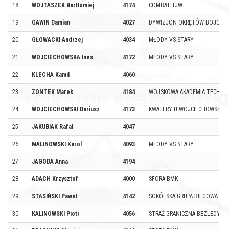
18
WOJTASZEK Bartłomiej
4174
COMBAT TJW
19
GAWIN Damian
4027
DYWIZJON OKRĘTÓW BOJOWYC
20
GŁOWACKI Andrzej
4034
MŁODY VS STARY
21
WOJCIECHOWSKA Ines
4172
MŁODY VS STARY
22
KLECHA Kamil
4060
23
ZONTEK Marek
4184
WOJSKOWA AKADEMIA TECHNI
24
WOJCIECHOWSKI Dariusz
4173
KWATERY U WOJCIECHOWSKICH
25
JAKUBIAK Rafał
4047
26
MALINOWSKI Karol
4093
MŁODY VS STARY
27
JAGODA Anna
4194
28
ADACH Krzysztof
4000
SFORA BMK
29
STASIŃSKI Paweł
4142
SOKÓLSKA GRUPA BIEGOWA
30
KALINOWSKI Piotr
4056
STRAŻ GRANICZNA BEZLEDY