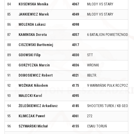
84
KOSEWSKA Monika
4067
MŁODY VS STARY
85
JANKIEWICZ Marek
4049
MŁODY VS STARY
86
MOLENDA Łukasz
4098
87
KAMINSKA Dorota
4057
6 BATALION POWIETRZNODESA
88
CISZEWSKI Bartłomiej
4017
89
GDOWSKI Filip
4030
STT
90
GORZYCZKA Marcin
4036
WRONKI
91
DOBOSIEWICZ Robert
4021
8BLTR.
92
WOŹNIAK Nikodem
4175
9 WARMIŃSKI PUŁK ROZPOZNA
93
MAŁECKI Karol
4095
94
ŻELEŚKIEWICZ Arkadiusz
4185
SHOOTERS TUREK / KB GEOTE
95
KLIMCZAK Paweł
4061
272
96
SZYMAŃSKI Michał
4155
CSAIU TORUŃ