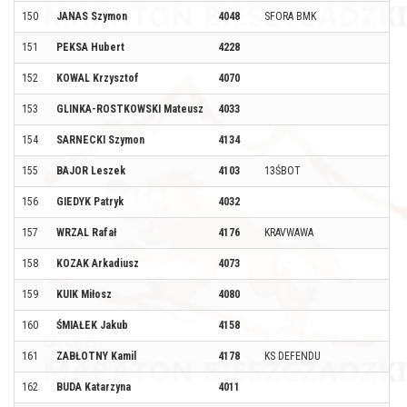
150
JANAS Szymon
4048
SFORA BMK
151
PEKSA Hubert
4228
152
KOWAL Krzysztof
4070
153
GLINKA-ROSTKOWSKI Mateusz
4033
154
SARNECKI Szymon
4134
155
BAJOR Leszek
4103
13ŚBOT
156
GIEDYK Patryk
4032
157
WRZAL Rafał
4176
KRAVWAWA
158
KOZAK Arkadiusz
4073
159
KUIK Miłosz
4080
160
ŚMIAŁEK Jakub
4158
161
ZABŁOTNY Kamil
4178
KS DEFENDU
162
BUDA Katarzyna
4011