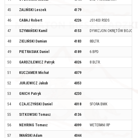
45
ZALIŃSKI Leszek
4179
46
CABAJ Robert
4226
JS1403 RSDS
47
SZYMAŃSKI Kamil
4153
DYWIZJON OKRĘTÓW BOJOWYCH
48
ZIELIŃSKI Damian
4183
8BLTR.
49
PIETRASIAK Daniel
4189
6 BPD
50
GARDZILEWICZ Patryk
4026
8 BLTR.
51
KUCZAMER Michał
4079
52
JURJEWICZ Jakub
4053
53
GNICH Patryk
4230
54
CZAJCZYŃSKI Daniel
4018
SFORA BMK
55
SITKOWSKI Tomasz
4136
56
NEHRING Tomasz
4099
WETERANI RP
57
IWAŃSKI Adam
4044