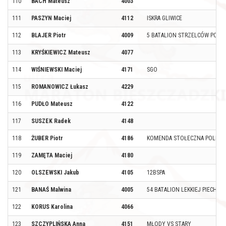
110
BACH Mateusz
4003
111
PASZYN Maciej
4112
ISKRA GLIWICE
112
BLAJER Piotr
4009
5 BATALION STRZELCÓW PODH
113
KRYŚKIEWICZ Mateusz
4077
114
WIŚNIEWSKI Maciej
4171
SGO
115
ROMANOWICZ Łukasz
4229
116
PUDŁO Mateusz
4122
117
SUSZEK Radek
4148
118
ŻUBER Piotr
4186
KOMENDA STOŁECZNA POLICJI
119
ZAMĘTA Maciej
4180
120
OLSZEWSKI Jakub
4105
12BSPA
121
BANAŚ Malwina
4005
54 BATALION LEKKIEJ PIECHOT
122
KORUS Karolina
4066
123
SZCZYPLIŃSKA Anna
4151
MŁODY VS STARY