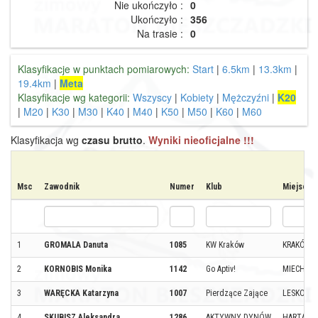
Nie ukończyło :
0
Ukończyło :
356
Na trasie :
0
Klasyfikacje w punktach pomiarowych:
Start
|
6.5km
|
13.3km
|
19.4km
|
Meta
Klasyfikacje wg kategorii:
Wszyscy
|
Kobiety
|
Mężczyźni
|
K20
|
M20
|
K30
|
M30
|
K40
|
M40
|
K50
|
M50
|
K60
|
M60
Klasyfikacja wg
czasu brutto
.
Wyniki nieoficjalne !!!
Msc
Zawodnik
Numer
Klub
Miejscow
1
GROMALA Danuta
1085
KW Kraków
KRAKÓW
2
KORNOBIS Monika
1142
Go Aptiv!
MIECHÓW
3
WARĘCKA Katarzyna
1007
Pierdzące Zające
LESKO
4
SKUBISZ Aleksandra
1286
AKTYWNY DYNÓW
HARTA