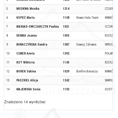
5
MOSKWA Monika
1214
CZUDEC
6
KOPEĆ Marta
1138
Nowa Huta Team
KRAKÓW
7
BIENIAS-OWCZARCZYK Paulina
1021
OZORKÓ
8
DEMKA Joanna
1055
RZESZÓW
9
BURACZYŃSKA Sandra
1387
Dawcy Zdrowia
WROCŁAW
10
CUBER Aneta
1392
POŁANIEC
11
KOT Wiktoria
1145
RZESZÓW
12
BOREK Sabina
1029
Bonfire Bonanza
KRAKÓW
13
PASZKIEL Alicja
1242
WARSZAW
14
MAJEWSKA Sonia
1192
GOSTYŃ
Znaleziono 14 wynik(ów)