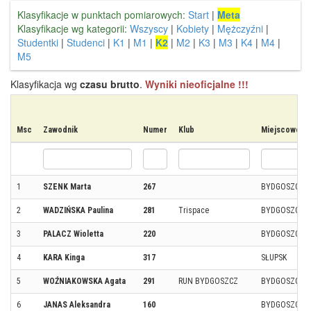
Klasyfikacje w punktach pomiarowych:
Start
|
Meta
Klasyfikacje wg kategorii:
Wszyscy
|
Kobiety
|
Mężczyźni
|
Studentki
|
Studenci
|
K1
|
M1
|
K2
|
M2
|
K3
|
M3
|
K4
|
M4
|
M5
Klasyfikacja wg
czasu brutto
.
Wyniki nieoficjalne !!!
Msc
Zawodnik
Numer
Klub
Miejscowość
1
SZENK Marta
267
BYDGOSZCZ
2
WADZIŃSKA Paulina
281
Trispace
BYDGOSZCZ
3
PALACZ Wioletta
220
BYDGOSZCZ
4
KARA Kinga
317
SŁUPSK
5
WOŹNIAKOWSKA Agata
291
RUN BYDGOSZCZ
BYDGOSZCZ
6
JANAS Aleksandra
160
BYDGOSZCZ