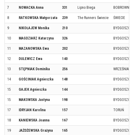
7
NOWACKA Anna
331
Lipno Biega
BOBROWNIKI
8
RATKOWSKA Małgorzata
239
The Runners Świecie
ŚWIECIE
9
NIKOŁAJEW Monika
210
BYDGOSZCZ
10
MAGDZIARZ Katarzyna
326
BYDGOSZCZ
11
MAZANOWSKA Ewa
202
BYDGOSZCZ
12
DULEWICZ Ewa
140
BYDGOSZCZ
13
STĘPNIAK Dominika
256
WRZEŚNIA
14
GOŚCINIAK Agnieszka
148
BYDGOSZCZ
15
GAJEK Agnieszka
144
BYDGOSZCZ
15
MAKOWSKA Justyna
198
BYDGOSZCZ
17
IDRYJAN Karolina
157
TORUŃ
18
KANIEWSKA Joanna
167
BYDGOSZCZ
19
JAŻDŻEWSKA Grażyna
165
BYDGOSZCZ