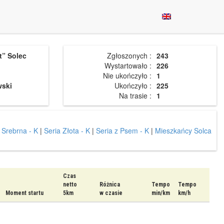
t” Solec
Zgłoszonych :
243
Wystartowało :
226
Nie ukończyło :
1
wski
Ukończyło :
225
Na trasie :
1
 Srebrna - K
|
Seria Złota - K
|
Seria z Psem - K
|
Mieszkańcy Solca
Czas
netto
Różnica
Tempo
Tempo
Moment startu
5km
w czasie
min/km
km/h