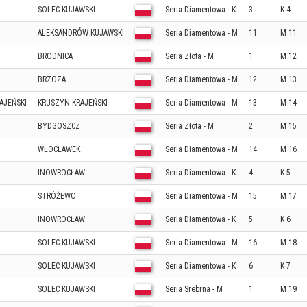
SOLEC KUJAWSKI
Seria Diamentowa - K
3
K 4
ALEKSANDRÓW KUJAWSKI
Seria Diamentowa - M
11
M 11
BRODNICA
Seria Złota - M
1
M 12
BRZOZA
Seria Diamentowa - M
12
M 13
AJEŃSKI
KRUSZYN KRAJEŃSKI
Seria Diamentowa - M
13
M 14
BYDGOSZCZ
Seria Złota - M
2
M 15
WŁOCŁAWEK
Seria Diamentowa - M
14
M 16
INOWROCŁAW
Seria Diamentowa - K
4
K 5
STRÓŻEWO
Seria Diamentowa - M
15
M 17
INOWROCŁAW
Seria Diamentowa - K
5
K 6
SOLEC KUJAWSKI
Seria Diamentowa - M
16
M 18
SOLEC KUJAWSKI
Seria Diamentowa - K
6
K 7
SOLEC KUJAWSKI
Seria Srebrna - M
1
M 19