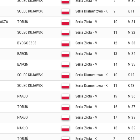
SOLEC KUJAWSKI
Seria Złota - M
9
M 30
SOLEC KUJAWSKI
Seria Diamentowa - K
9
K 11
GACZA
TORUŃ
Seria Złota - M
10
M 31
SOLEC KUJAWSKI
Seria Złota - M
11
M 32
BYDGOSZCZ
Seria Złota - M
12
M 33
BARCIN
Seria Złota - M
13
M 34
BARCIN
Seria Złota - M
14
M 35
SOLEC KUJAWSKI
Seria Diamentowa - K
10
K 12
SOLEC KUJAWSKI
Seria Diamentowa - K
11
K 13
NAKŁO
Seria Złota - M
15
M 36
TORUŃ
Seria Złota - M
16
M 37
NAKŁO
Seria Złota - M
17
M 38
NAKŁO
Seria Złota - M
18
M 39
TORUŃ
Seria Złota - K
2
K 14