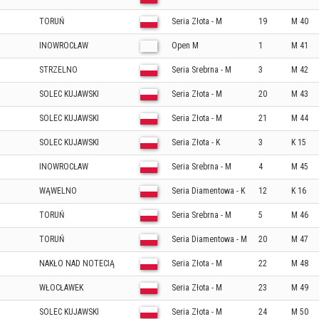
TORUŃ
Seria Złota - M
19
M 40
INOWROCŁAW
Open M
1
M 41
STRZELNO
Seria Srebrna - M
3
M 42
SOLEC KUJAWSKI
Seria Złota - M
20
M 43
SOLEC KUJAWSKI
Seria Złota - M
21
M 44
SOLEC KUJAWSKI
Seria Złota - K
3
K 15
INOWROCŁAW
Seria Srebrna - M
4
M 45
WĄWELNO
Seria Diamentowa - K
12
K 16
TORUŃ
Seria Srebrna - M
5
M 46
TORUŃ
Seria Diamentowa - M
20
M 47
NAKŁO NAD NOTECIĄ
Seria Złota - M
22
M 48
M
WŁOCŁAWEK
Seria Złota - M
23
M 49
SOLEC KUJAWSKI
Seria Złota - M
24
M 50