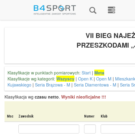
VII BIEG NAJE
PRZESZKODAMI „
Klasyfikacje w punktach pomiarowych:
Start
|
Meta
Klasyfikacje wg kategorii:
Wszyscy
|
Open K
|
Open M
|
Mieszkank
Kujawskiego
|
Seria Brązowa - M
|
Seria Diamentowa - M
|
Seria S
Klasyfikacja wg
czasu netto
.
Wyniki nieoficjalne !!!
Msc
Zawodnik
Numer
Klub