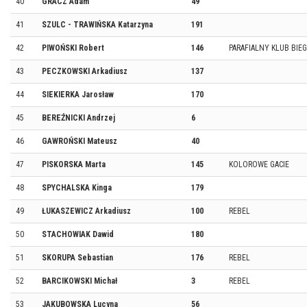
40
GRACZ Adam
49
41
SZULC - TRAWIŃSKA Katarzyna
191
42
PIWOŃSKI Robert
146
PARAFIALNY KLUB BIE
43
PECZKOWSKI Arkadiusz
137
44
SIEKIERKA Jarosław
170
45
BEREŹNICKI Andrzej
6
46
GAWROŃSKI Mateusz
40
47
PISKORSKA Marta
145
KOLOROWE GACIE
48
SPYCHALSKA Kinga
179
49
ŁUKASZEWICZ Arkadiusz
100
REBEL
50
STACHOWIAK Dawid
180
51
SKORUPA Sebastian
176
REBEL
52
BARCIKOWSKI Michał
3
REBEL
53
JAKUBOWSKA Lucyna
56