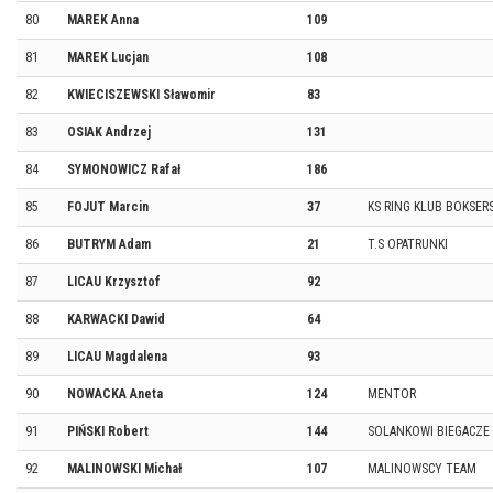
80
MAREK Anna
109
81
MAREK Lucjan
108
82
KWIECISZEWSKI Sławomir
83
83
OSIAK Andrzej
131
84
SYMONOWICZ Rafał
186
85
FOJUT Marcin
37
KS RING KLUB BOKSERS
86
BUTRYM Adam
21
T.S OPATRUNKI
87
LICAU Krzysztof
92
88
KARWACKI Dawid
64
89
LICAU Magdalena
93
90
NOWACKA Aneta
124
MENTOR
91
PIŃSKI Robert
144
SOLANKOWI BIEGACZE
92
MALINOWSKI Michał
107
MALINOWSCY TEAM