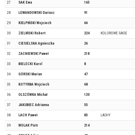
27
SAK Ewa
165
28
LEWANDOWSKI Dariusz
91
29
KIEŁPIŃSKI Wojciech
66
30
ZIELIŃSKI Robert
224
KOLOROWE GACIE
31
CIESIELSKA Agnieszka
26
32
ZACNIEWSKI Paweł
218
33
BIELECKI Karol
8
34
GÓRSKI Marian
47
35
KOTYRBA Wojciech
68
36
OLSZÓWKA Michał
130
37
JAKUBIEC Adrianna
55
38
LACH Paweł
85
LACHY
39
WOLAK Piotr
214