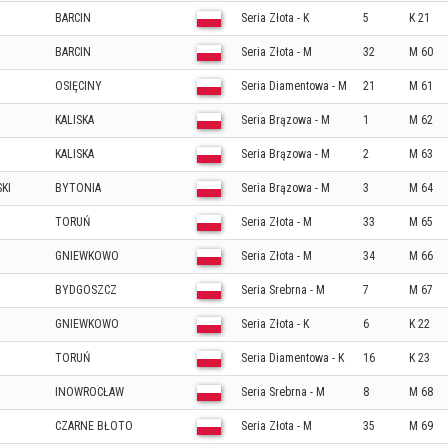
BARCIN
Seria Złota - K
5
K 21
BARCIN
Seria Złota - M
32
M 60
OSIĘCINY
Seria Diamentowa - M
21
M 61
KALISKA
Seria Brązowa - M
1
M 62
KALISKA
Seria Brązowa - M
2
M 63
KI
BYTONIA
Seria Brązowa - M
3
M 64
TORUŃ
Seria Złota - M
33
M 65
GNIEWKOWO
Seria Złota - M
34
M 66
BYDGOSZCZ
Seria Srebrna - M
7
M 67
GNIEWKOWO
Seria Złota - K
6
K 22
TORUŃ
Seria Diamentowa - K
16
K 23
INOWROCŁAW
Seria Srebrna - M
8
M 68
CZARNE BŁOTO
Seria Złota - M
35
M 69