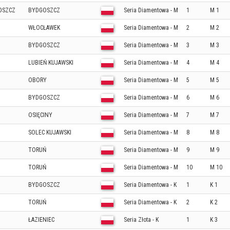
OSZCZ
BYDGOSZCZ
Seria Diamentowa - M
1
M 1
WŁOCŁAWEK
Seria Diamentowa - M
2
M 2
BYDGOSZCZ
Seria Diamentowa - M
3
M 3
LUBIEŃ KUJAWSKI
Seria Diamentowa - M
4
M 4
OBORY
Seria Diamentowa - M
5
M 5
BYDGOSZCZ
Seria Diamentowa - M
6
M 6
OSIĘCINY
Seria Diamentowa - M
7
M 7
SOLEC KUJAWSKI
Seria Diamentowa - M
8
M 8
TORUŃ
Seria Diamentowa - M
9
M 9
TORUŃ
Seria Diamentowa - M
10
M 10
BYDGOSZCZ
Seria Diamentowa - K
1
K 1
TORUŃ
Seria Diamentowa - K
2
K 2
ŁAZIENIEC
Seria Złota - K
1
K 3