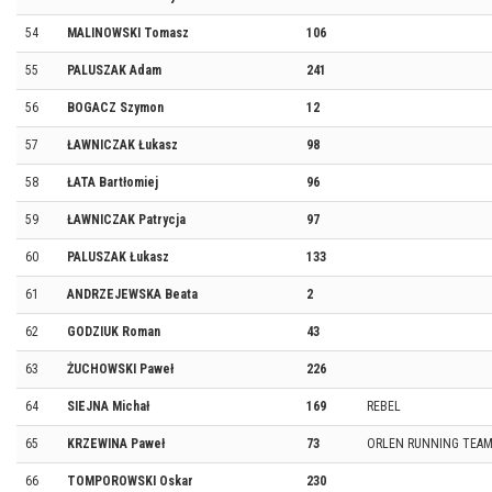
54
MALINOWSKI Tomasz
106
55
PALUSZAK Adam
241
56
BOGACZ Szymon
12
57
ŁAWNICZAK Łukasz
98
58
ŁATA Bartłomiej
96
59
ŁAWNICZAK Patrycja
97
60
PALUSZAK Łukasz
133
61
ANDRZEJEWSKA Beata
2
62
GODZIUK Roman
43
63
ŻUCHOWSKI Paweł
226
64
SIEJNA Michał
169
REBEL
65
KRZEWINA Paweł
73
ORLEN RUNNING TEA
66
TOMPOROWSKI Oskar
230