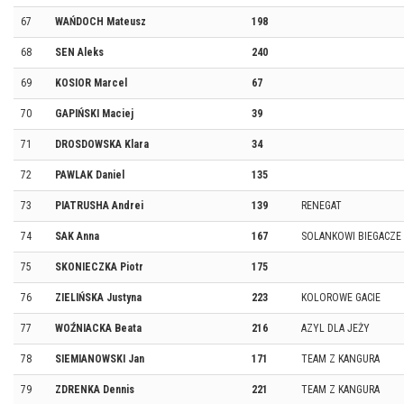
67
WAŃDOCH Mateusz
198
68
SEN Aleks
240
69
KOSIOR Marcel
67
70
GAPIŃSKI Maciej
39
71
DROSDOWSKA Klara
34
72
PAWLAK Daniel
135
73
PIATRUSHA Andrei
139
RENEGAT
74
SAK Anna
167
SOLANKOWI BIEGACZE
75
SKONIECZKA Piotr
175
76
ZIELIŃSKA Justyna
223
KOLOROWE GACIE
77
WOŹNIACKA Beata
216
AZYL DLA JEŻY
78
SIEMIANOWSKI Jan
171
TEAM Z KANGURA
79
ZDRENKA Dennis
221
TEAM Z KANGURA