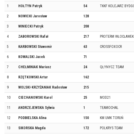
1
HOŁTYN Patryk
54
TKKF KOLEJARZ BYDG
2
NOWICKI Jarosław
128
3
WINIECKI Patryk
208
4
ZABOROWSKI Rafał
217
PROTERM WŁOCŁAWEK
5
KARBOWSKI Sławomir
63
CROSSFOXOCR
6
KOWALSKI Jacek
71
7
CHEŁMINIAK Mariusz
24
QŁYNYCZ TEAM
8
RZĘTKOWSKI Artur
162
9
WOLSKI-KRZYŻANIAK Radosław
215
10
CIECHANOWSKI Karol
25
MOD21
11
ANDRZEJEWSKA Sylwia
1
TEAMOCHAL
12
PODBIELSKA Alina
150
KM UMK TORUŃ
13
SIKORSKA Magda
172
POLKRYS TEAM