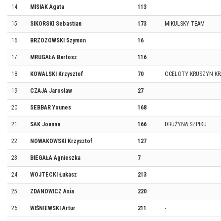
14
MISIAK Agata
113
15
SIKORSKI Sebastian
173
MIKULSKY TEAM
16
BRZOZOWSKI Szymon
16
17
MRUGAŁA Bartosz
116
18
KOWALSKI Krzysztof
70
OCELOTY KRUSZYN KR
19
CZAJA Jarosław
27
20
SEBBAR Younes
168
21
SAK Joanna
166
DRUŻYNA SZPIKU
22
NOWAKOWSKI Krzysztof
127
23
BIEGAŁA Agnieszka
7
24
WOJTECKI Łukasz
213
25
ZDANOWICZ Asia
220
26
WIŚNIEWSKI Artur
211
-