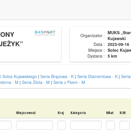
ŻONY
MUKS „Star
Organizator :
Kujawski
JEŻYK”
Data :
2023-09-16
Miejsce :
Solec Kuja
Dystans :
5 km
i Solca Kujawskiego
|
Seria Brązowa - K
|
Seria Diamentowa - K
|
Seria
rebrna - M
|
Seria Złota - M
|
Seria z Psem - M
Miejscowość
Kraj
Kategoria
Mkat
K/M