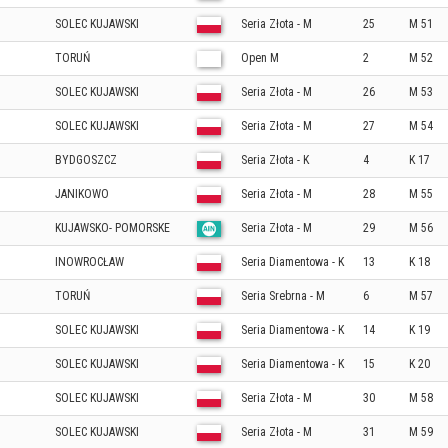
SOLEC KUJAWSKI
Seria Złota - M
25
M 51
TORUŃ
Open M
2
M 52
SOLEC KUJAWSKI
Seria Złota - M
26
M 53
SOLEC KUJAWSKI
Seria Złota - M
27
M 54
BYDGOSZCZ
Seria Złota - K
4
K 17
JANIKOWO
Seria Złota - M
28
M 55
KUJAWSKO- POMORSKE
Seria Złota - M
29
M 56
INOWROCŁAW
Seria Diamentowa - K
13
K 18
TORUŃ
Seria Srebrna - M
6
M 57
SOLEC KUJAWSKI
Seria Diamentowa - K
14
K 19
SOLEC KUJAWSKI
Seria Diamentowa - K
15
K 20
SOLEC KUJAWSKI
Seria Złota - M
30
M 58
SOLEC KUJAWSKI
Seria Złota - M
31
M 59