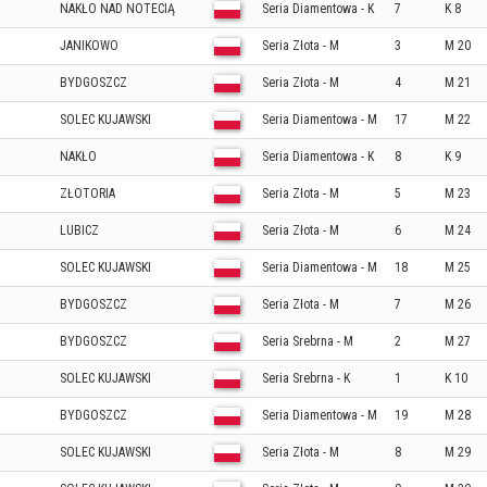
NAKŁO NAD NOTECIĄ
Seria Diamentowa - K
7
K 8
JANIKOWO
Seria Złota - M
3
M 20
BYDGOSZCZ
Seria Złota - M
4
M 21
SOLEC KUJAWSKI
Seria Diamentowa - M
17
M 22
NAKŁO
Seria Diamentowa - K
8
K 9
ZŁOTORIA
Seria Złota - M
5
M 23
LUBICZ
Seria Złota - M
6
M 24
SOLEC KUJAWSKI
Seria Diamentowa - M
18
M 25
BYDGOSZCZ
Seria Złota - M
7
M 26
BYDGOSZCZ
Seria Srebrna - M
2
M 27
SOLEC KUJAWSKI
Seria Srebrna - K
1
K 10
BYDGOSZCZ
Seria Diamentowa - M
19
M 28
SOLEC KUJAWSKI
Seria Złota - M
8
M 29