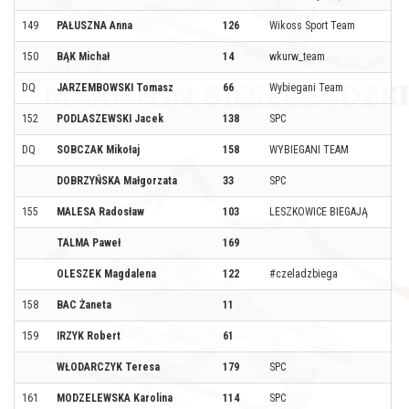
149
PAŁUSZNA Anna
126
Wikoss Sport Team
150
BĄK Michał
14
wkurw_team
DQ
JARZEMBOWSKI Tomasz
66
Wybiegani Team
152
PODLASZEWSKI Jacek
138
SPC
DQ
SOBCZAK Mikołaj
158
WYBIEGANI TEAM
DOBRZYŃSKA Małgorzata
33
SPC
155
MALESA Radosław
103
LESZKOWICE BIEGAJĄ
TALMA Paweł
169
OLESZEK Magdalena
122
#czeladzbiega
158
BAC Żaneta
11
159
IRZYK Robert
61
WŁODARCZYK Teresa
179
SPC
161
MODZELEWSKA Karolina
114
SPC