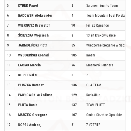
5
DYBEK Paweł
2
Salomon Suunto Team
6
BADOWSKI Aleksander
4
Team Mountain Fuel Polska
7
WIERNUSZ Krzysztof
10
Finisz Rymanów
8
ŚCIESZKA Wojciech
8
13 elt Kraków-Balice
9
JARMOLIŃSKI Piotr
65
Wieczorne bieganie w Szczeci
10
WYSOKIŃSKI Konrad
185
mesm
11
ŁACIAK Marcin
96
Mesmerik Runners
12
KOPEL Rafał
6
7
13
PLISZKA Bartosz
136
OLA TEAM
14
PAWŁOWSKI Arkadiusz
129
Rock&Run
15
PLUTA Daniel
137
TEAM PLUTT
16
MARZEC Grzegorz
107
Gmina Strzelce Opolskie
17
KOPEL Andrzej
81
7 #7TRTP