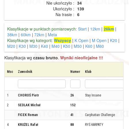
Nie ukończyło :
34
Ukończyło :
139
Na trasie :
6
Klasyfikacje w punktach pomiarowych:
Start
|
12km
|
26km
|
38km
|
60km
|
72km
|
Meta
Klasyfikacje wg kategorii:
Wszyscy
|
K Open
|
M Open
|
K20
|
M20
|
K30
|
M30
|
K40
|
M40
|
K50
|
M50
|
K60
|
M60
Klasyfikacja wg
czasu brutto
.
Wyniki nieoficjalne !!!
Msc
Zawodnik
Numer
Klub
1
CHOROŚ Piotr
26
Stay Insane
2
SEDLAK Michał
152
FICEK Roman
41
Carphatian Challenge
4
KRUŻEL Rafał
88
RYŚ KARPATY