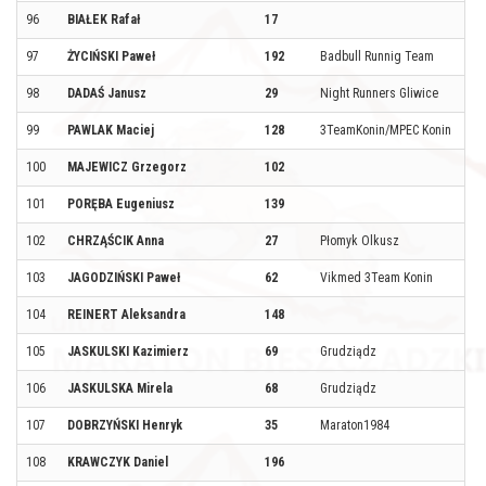
96
BIAŁEK Rafał
17
97
ŻYCIŃSKI Paweł
192
Badbull Runnig Team
98
DADAŚ Janusz
29
Night Runners Gliwice
99
PAWLAK Maciej
128
3TeamKonin/MPEC Konin
100
MAJEWICZ Grzegorz
102
101
PORĘBA Eugeniusz
139
102
CHRZĄŚCIK Anna
27
Płomyk Olkusz
103
JAGODZIŃSKI Paweł
62
Vikmed 3Team Konin
104
REINERT Aleksandra
148
105
JASKULSKI Kazimierz
69
Grudziądz
106
JASKULSKA Mirela
68
Grudziądz
107
DOBRZYŃSKI Henryk
35
Maraton1984
108
KRAWCZYK Daniel
196