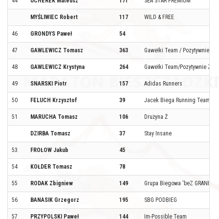
44
UCHEREK Mateusz
171
SEA STAR PREMIUM
MYŚLIWIEC Robert
117
WILD & FREE
46
GRONDYS Paweł
54
47
GAWLEWICZ Tomasz
363
Gawełki Team / Pozytywnie Za
48
GAWLEWICZ Krystyna
264
Gawełki Team/Pozytywnie Zabi
49
SNARSKI Piotr
157
Adidas Runners
50
FELUCH Krzysztof
39
Jacek Biega Running Team
51
MARUCHA Tomasz
106
Drużyna Ż
DZIRBA Tomasz
37
Stay Insane
53
FROŁOW Jakub
45
54
KOŁDER Tomasz
78
55
RODAK Zbigniew
149
Grupa Biegowa 'beZ GRANIc'
56
BANASIK Grzegorz
195
SBG PODBIEG
57
PRZYPOLSKI Paweł
144
Im-Possible Team