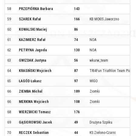
58
PRZEPIÓRKA Barbara
143
59
SZAREK Rafał
166
KB MCKIS Jaworzno
60
KOWALSKI Maciej
86
61
KAZIMIERZ Rafał
74
NOA
62
PETRYNA Jagoda
130
NOA
63
GWIZDAK Justyna
56
wkurw_team
64
KRASIŃSKI Wojciech
87
TRI4Fun Triathlon Team Piase
65
ŁAGÓD Łukasz
97
WIGO
66
ZIEMBA Michal
189
Ziomki
66
MERKWA Wojciech
108
Ziomki
68
WIERZBICKI Tomasz
176
69
GĄSIOROWSKI Jacek
49
Drużyna Szpiku
70
RECZEK Sebastian
44
KS Zielono-Czarni