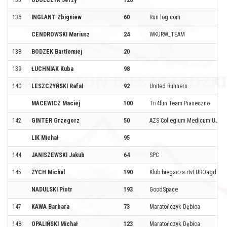
135
ODOLCZYK Jerzy
120
136
INGLANT Zbigniew
60
Run log com
CENDROWSKI Mariusz
24
WKURW_TEAM
138
BODZEK Bartłomiej
20
139
ŁUCHNIAK Kuba
98
140
LESZCZYŃSKI Rafał
92
United Runners
MACEWICZ Maciej
100
Tri4fun Team Piaseczno
142
GINTER Grzegorz
50
AZS Collegium Medicum UJ
LIK Michał
95
144
JANISZEWSKI Jakub
64
SPC
145
ZYCH Michal
190
Klub biegacza rtvEUROagd
NADULSKI Piotr
193
GoodSpace
147
KAWA Barbara
73
Maratończyk Dębica
148
OPALIŃSKI Michał
123
Maratończyk Dębica