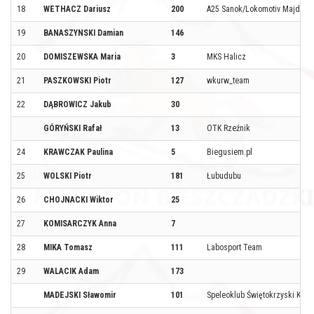
18
WETHACZ Dariusz
200
A25 Sanok/Lokomotiv Majdan
19
BANASZYNSKI Damian
146
20
DOMISZEWSKA Maria
3
MKS Halicz
21
PASZKOWSKI Piotr
127
wkurw_team
22
DĄBROWICZ Jakub
30
GÓRYŃSKI Rafał
13
OTK Rzeźnik
24
KRAWCZAK Paulina
5
Biegusiem.pl
25
WOLSKI Piotr
181
Łubudubu
26
CHOJNACKI Wiktor
25
27
KOMISARCZYK Anna
7
28
MIKA Tomasz
111
Labosport Team
29
WALACIK Adam
173
MADEJSKI Sławomir
101
Speleoklub Świętokrzyski Kielc