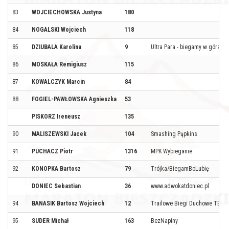
83
WOJCIECHOWSKA Justyna
180
84
NOGALSKI Wojciech
118
85
DZIUBALA Karolina
9
Ultra Para - biegamy w górach
86
MOSKAŁA Remigiusz
115
87
KOWALCZYK Marcin
84
88
FOGIEL-PAWŁOWSKA Agnieszka
53
PISKORZ Ireneusz
135
90
MALISZEWSKI Jacek
104
Smashing Pąpkins
91
PUCHACZ Piotr
1316
MPK Wybieganie
92
KONOPKA Bartosz
79
Trójka/BiegamBoLubię
DONIEC Sebastian
36
www.adwokatdoniec.pl
94
BANASIK Bartosz Wojciech
12
Trailowe Biegi Duchowe TBD
95
SUDER Michał
163
BezNapiny