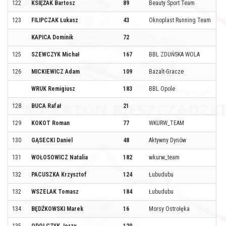
122
KSIĘŻAK Bartosz
89
Beauty Sport Team
123
FILIPCZAK Łukasz
43
Oknoplast Running Team
KAPICA Dominik
72
125
SZEWCZYK Michał
167
BBL ZDUŃSKA WOLA
126
MICKIEWICZ Adam
109
Bazalt-Gracze
WRUK Remigiusz
183
BBL Opole
128
BUCA Rafał
21
129
KOKOT Roman
77
WKURW_TEAM
130
GĄSECKI Daniel
48
Aktywny Dynów
131
WOŁOSOWICZ Natalia
182
wkurw_team
132
PACUSZKA Krzysztof
124
Łubudubu
132
WSZELAK Tomasz
184
Łubudubu
134
BĘDŹKOWSKI Marek
16
Morsy Ostrołęka