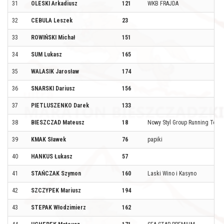
31
OLESKI Arkadiusz
121
WKB FRAJDA
32
CEBULA Leszek
23
33
ROWIŃSKI Michał
151
34
SUM Lukasz
165
35
WALASIK Jarosław
174
36
SNARSKI Dariusz
156
37
PIETLUSZENKO Darek
133
38
BIESZCZAD Mateusz
18
Nowy Styl Group Running Team
39
KMAK Sławek
76
papiki
40
HANKUS Łukasz
57
41
STAŃCZAK Szymon
160
Laski Wino i Kasyno
42
SZCZYPEK Mariusz
194
43
STEPAK Włodzimierz
162