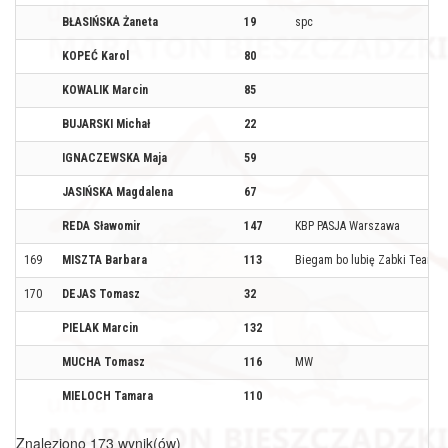
BŁASIŃSKA Żaneta
19
spc
KOPEĆ Karol
80
KOWALIK Marcin
85
BUJARSKI Michał
22
IGNACZEWSKA Maja
59
JASIŃSKA Magdalena
67
REDA Sławomir
147
KBP PASJA Warszawa
169
MISZTA Barbara
113
Biegam bo lubię Zabki Team
170
DEJAS Tomasz
32
PIELAK Marcin
132
MUCHA Tomasz
116
MW
MIELOCH Tamara
110
Znaleziono 173 wynik(ów)