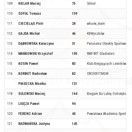
109
KIELAR Maciej
75
Silnia!
110
SOFUŁ Tomasz
159
111
CIECIELĄG Piotr
28
wkurw_team
112
GAJDA Michał
46
KBWyszków
113
DĄBROWSKA Katarzyna
31
Panorama Obiekty Sportowe
114
MAŃKOWSKI Krzysztof
105
RMF4RT Gladiators
115
KOSIN Paweł
83
Klub Biegających Leśników
116
KORBUT Radosław
82
CROSSFITMGW
PIASECKA Monika
131
118
SULEWSKI Maciej
164
Biegam Bo Lubię Ostrołęka
119
LIGĘZA Paweł
94
120
FERENC Adrian
40
Powiatowa Akademia Sportu i R
121
RADWAŃSKA Justyna
145