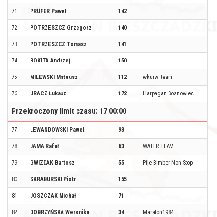
71
PRÜFER Paweł
142
72
POTRZESZCZ Grzegorz
140
73
POTRZESZCZ Tomasz
141
74
ROKITA Andrzej
150
75
MILEWSKI Mateusz
112
wkurw_team
76
URACZ Łukasz
172
Harpagan Sosnowiec
Przekroczony limit czasu: 17:00:00
77
LEWANDOWSKI Paweł
93
78
JAMA Rafał
63
WATER TEAM
79
GWIZDAK Bartosz
55
Pije Bimber Non Stop
80
SKRABURSKI Piotr
155
81
JOSZCZAK Michał
71
82
DOBRZYŃSKA Weronika
34
Maraton1984