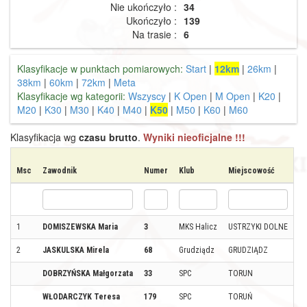
Nie ukończyło :
34
Ukończyło :
139
Na trasie :
6
Klasyfikacje w punktach pomiarowych:
Start
|
12km
|
26km
|
38km
|
60km
|
72km
|
Meta
Klasyfikacje wg kategorii:
Wszyscy
|
K Open
|
M Open
|
K20
|
M20
|
K30
|
M30
|
K40
|
M40
|
K50
|
M50
|
K60
|
M60
Klasyfikacja wg
czasu brutto
.
Wyniki nieoficjalne !!!
Msc
Zawodnik
Numer
Klub
Miejscowość
Kr
1
DOMISZEWSKA Maria
3
MKS Halicz
USTRZYKI DOLNE
2
JASKULSKA Mirela
68
Grudziądz
GRUDZIĄDZ
DOBRZYŃSKA Małgorzata
33
SPC
TORUN
WŁODARCZYK Teresa
179
SPC
TORUŃ