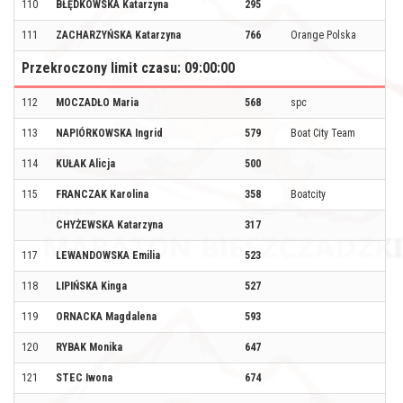
110
BŁĘDKOWSKA Katarzyna
295
111
ZACHARZYŃSKA Katarzyna
766
Orange Polska
Przekroczony limit czasu: 09:00:00
112
MOCZADŁO Maria
568
spc
113
NAPIÓRKOWSKA Ingrid
579
Boat City Team
114
KUŁAK Alicja
500
115
FRANCZAK Karolina
358
Boatcity
CHYŻEWSKA Katarzyna
317
117
LEWANDOWSKA Emilia
523
118
LIPIŃSKA Kinga
527
119
ORNACKA Magdalena
593
120
RYBAK Monika
647
121
STEC Iwona
674