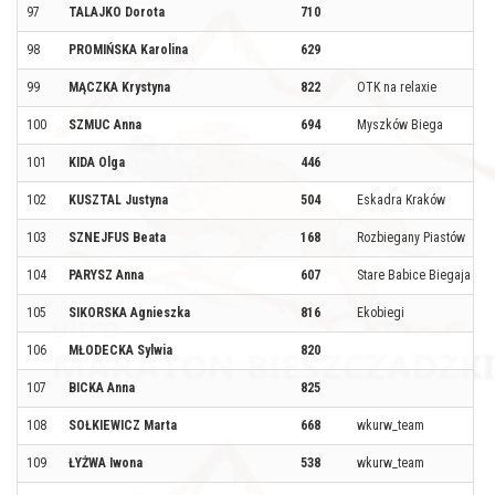
97
TALAJKO Dorota
710
98
PROMIŃSKA Karolina
629
99
MĄCZKA Krystyna
822
OTK na relaxie
100
SZMUC Anna
694
Myszków Biega
101
KIDA Olga
446
102
KUSZTAL Justyna
504
Eskadra Kraków
103
SZNEJFUS Beata
168
Rozbiegany Piastów
104
PARYSZ Anna
607
Stare Babice Biegaja
105
SIKORSKA Agnieszka
816
Ekobiegi
106
MŁODECKA Sylwia
820
107
BICKA Anna
825
108
SOŁKIEWICZ Marta
668
wkurw_team
109
ŁYŻWA Iwona
538
wkurw_team