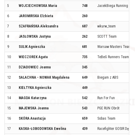
5
WOJCIECHOWSKA Maria
748
JacekBiega Running Te
6
JAROMIRSKA Elzbieta
260
7
SZAFRAŃSKA Aleksandra
687
wkurw_team
8
JASŁOWSKA Justyna
262
SCOTT Team
9
SULIK Agnieszka
681
Warsaw Masters Team
10
WIECZOREK Agata
735
TeBeG Runners Team
11
DZIADOWIEC Joanna
345
12
SALACHNA - NOWAK Magdalena
649
Biegam z ABS
13
KIEŁTYKA Agnieszka
449
14
MAGDA Katarzyna
542
Run For Fun
15
MAJEWSKA Joanna
543
PGE RUN Obrót
16
SKÓRA Anastazja
659
Sobas Team
17
KASKA-ŁOBODOWSKA Ewelina
439
Racefighter GOSIR Dębe W