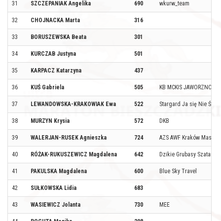
31
SZCZEPANIAK Angelika
690
wkurw_team
32
CHOJNACKA Marta
316
33
BORUSZEWSKA Beata
301
34
KURCZAB Justyna
501
35
KARPACZ Katarzyna
437
36
KUŚ Gabriela
505
KB MCKIS JAWORZNO
37
LEWANDOWSKA-KRAKOWIAK Ewa
522
Stargard Ja się Nie Ści
38
MURZYN Krysia
572
DKB
39
WALERJAN-RUSEK Agnieszka
724
AZS AWF Kraków Masters
40
RÓŻAK-RUKUSZEWICZ Magdalena
642
Dzikie Grubasy Szatana
41
PAKULSKA Magdalena
600
Blue Sky Travel
42
SUŁKOWSKA Lidia
683
43
WASIEWICZ Jolanta
730
MEE