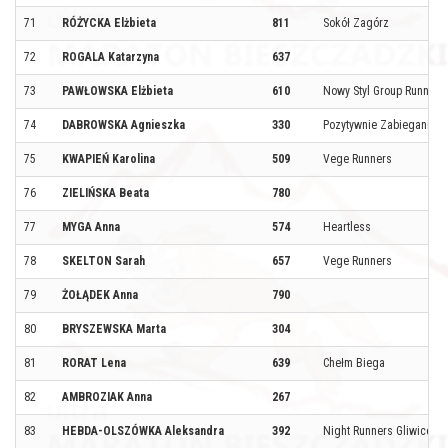
71
RÓŻYCKA Elżbieta
811
Sokół Zagórz
72
ROGALA Katarzyna
637
73
PAWŁOWSKA Elżbieta
610
Nowy Styl Group Running
74
DABROWSKA Agnieszka
330
Pozytywnie Zabiegani Sa
75
KWAPIEŃ Karolina
509
Vege Runners
76
ZIELIŃSKA Beata
780
77
MYGA Anna
574
Heartless
78
SKELTON Sarah
657
Vege Runners
79
ŻOŁĄDEK Anna
790
80
BRYSZEWSKA Marta
304
81
RORAT Lena
639
Chełm Biega
82
AMBROZIAK Anna
267
83
HEBDA-OLSZÓWKA Aleksandra
392
Night Runners Gliwice