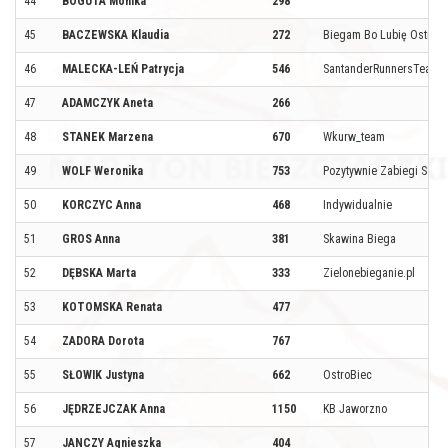
44
BOGUTA Monika
298
45
BACZEWSKA Klaudia
272
Biegam Bo Lubię Ostrołę
46
MALECKA-LEŃ Patrycja
546
SantanderRunnersTeam
47
ADAMCZYK Aneta
266
48
STANEK Marzena
670
Wkurw_team
49
WOLF Weronika
753
Pozytywnie Zabiegi Sano
50
KORCZYC Anna
468
Indywidualnie
51
GROS Anna
381
Skawina Biega
52
DĘBSKA Marta
333
Zielonebieganie.pl
53
KOTOMSKA Renata
477
54
ZADORA Dorota
767
55
SŁOWIK Justyna
662
OstroBiec
56
JĘDRZEJCZAK Anna
1150
KB Jaworzno
57
JANCZY Agnieszka
404