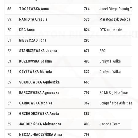
58
TOCZEWSKA Anna
714
JacekBiega Runnig Tea
59
NAMIOTA Urszula
576
Maratończyk Dębica
60
DEC Anna
824
OTK na relaxie
61
BIESZCZAD Ilona
290
62
STANISZEWSKA Joanna
671
SPC
63
KOZŁOWSKA Joanna
480
Drużyna Wilka
64
CZYŻEWSKA Mariola
329
Drużyna Wilka
65
SOKOŁOWSKA Agnieszka
665
66
BARCZEWSKA Agnieszka
797
FC Mi Się Nie Chce
67
GARBOWSKA Monika
362
Compañeros Asfalt Team
68
GRZEGORZEWSKA Aneta
387
69
JAGODZIŃSKA Aleksandra
400
Jagoda Team
70
NECZAJ-RACZYŃSKA Anna
798