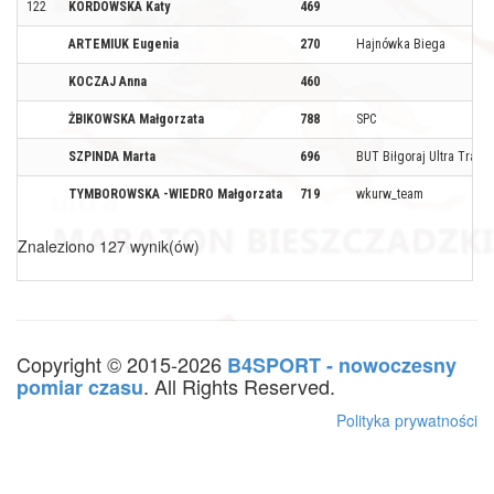
122
KORDOWSKA Katy
469
ARTEMIUK Eugenia
270
Hajnówka Biega
KOCZAJ Anna
460
ŻBIKOWSKA Małgorzata
788
SPC
SZPINDA Marta
696
BUT Biłgoraj Ultra Trail
TYMBOROWSKA -WIEDRO Małgorzata
719
wkurw_team
Znaleziono 127 wynik(ów)
Copyright © 2015-2026
B4SPORT - nowoczesny
. All Rights Reserved.
pomiar czasu
Polityka prywatności