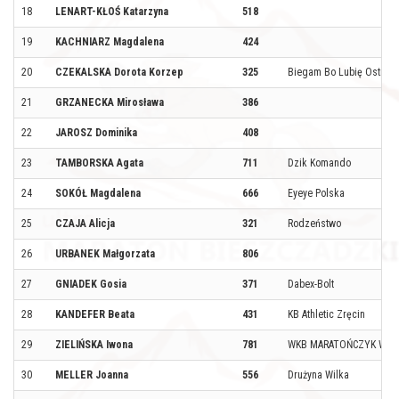
18
LENART-KŁOŚ Katarzyna
518
19
KACHNIARZ Magdalena
424
20
CZEKALSKA Dorota Korzep
325
Biegam Bo Lubię Ostrołę
21
GRZANECKA Mirosława
386
22
JAROSZ Dominika
408
23
TAMBORSKA Agata
711
Dzik Komando
24
SOKÓŁ Magdalena
666
Eyeye Polska
25
CZAJA Alicja
321
Rodzeństwo
26
URBANEK Małgorzata
806
27
GNIADEK Gosia
371
Dabex-Bolt
28
KANDEFER Beata
431
KB Athletic Zręcin
29
ZIELIŃSKA Iwona
781
WKB MARATOŃCZYK WŁO
30
MELLER Joanna
556
Drużyna Wilka