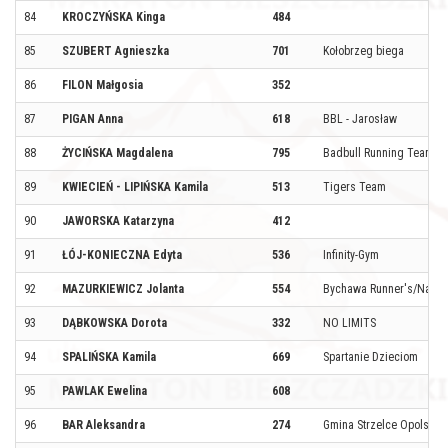
84
KROCZYŃSKA Kinga
484
85
SZUBERT Agnieszka
701
Kołobrzeg biega
86
FILON Małgosia
352
87
PIGAN Anna
618
BBL - Jarosław
88
ŻYCIŃSKA Magdalena
795
Badbull Running Team
89
KWIECIEŃ - LIPIŃSKA Kamila
513
Tigers Team
90
JAWORSKA Katarzyna
412
91
ŁÓJ-KONIECZNA Edyta
536
Infinity-Gym
92
MAZURKIEWICZ Jolanta
554
Bychawa Runner's/Najwi
93
DĄBKOWSKA Dorota
332
NO LIMITS
94
SPALIŃSKA Kamila
669
Spartanie Dzieciom
95
PAWLAK Ewelina
608
96
BAR Aleksandra
274
Gmina Strzelce Opolskie