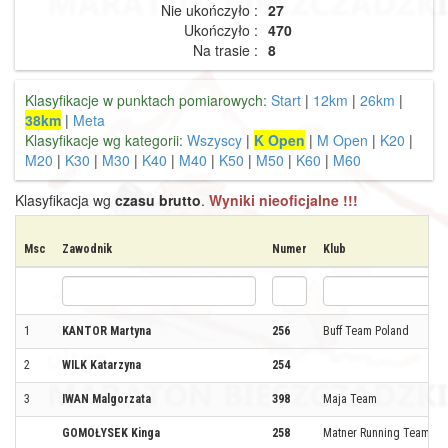
Nie ukończyło :
27
Ukończyło :
470
Na trasie :
8
Klasyfikacje w punktach pomiarowych:
Start
|
12km
|
26km
|
38km
|
Meta
Klasyfikacje wg kategorii:
Wszyscy
|
K Open
|
M Open
|
K20
|
M20
|
K30
|
M30
|
K40
|
M40
|
K50
|
M50
|
K60
|
M60
Klasyfikacja wg
czasu brutto
.
Wyniki nieoficjalne !!!
Msc
Zawodnik
Numer
Klub
1
KANTOR Martyna
256
Buff Team Poland
2
WILK Katarzyna
254
3
IWAN Malgorzata
398
Maja Team
GOMOŁYSEK Kinga
258
Matner Running Team