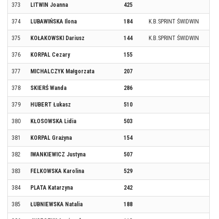
373
LITWIN Joanna
425
374
LUBAWIŃSKA Ilona
184
K.B.SPRINT ŚWIDWIN
375
KOŁAKOWSKI Dariusz
144
K.B.SPRINT ŚWIDWIN
376
KORPAL Cezary
155
377
MICHALCZYK Małgorzata
207
378
SKIERŚ Wanda
286
379
HUBERT Łukasz
510
380
KŁOSOWSKA Lidia
503
381
KORPAL Grażyna
154
382
IWANKIEWICZ Justyna
507
383
FELKOWSKA Karolina
529
384
PLATA Katarzyna
242
385
ŁUBNIEWSKA Natalia
188