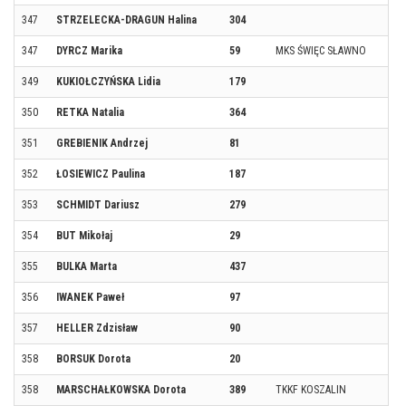
347
STRZELECKA-DRAGUN Halina
304
347
DYRCZ Marika
59
MKS ŚWIĘC SŁAWNO
349
KUKIOŁCZYŃSKA Lidia
179
350
RETKA Natalia
364
351
GREBIENIK Andrzej
81
352
ŁOSIEWICZ Paulina
187
353
SCHMIDT Dariusz
279
354
BUT Mikołaj
29
355
BULKA Marta
437
356
IWANEK Paweł
97
357
HELLER Zdzisław
90
358
BORSUK Dorota
20
358
MARSCHAŁKOWSKA Dorota
389
TKKF KOSZALIN