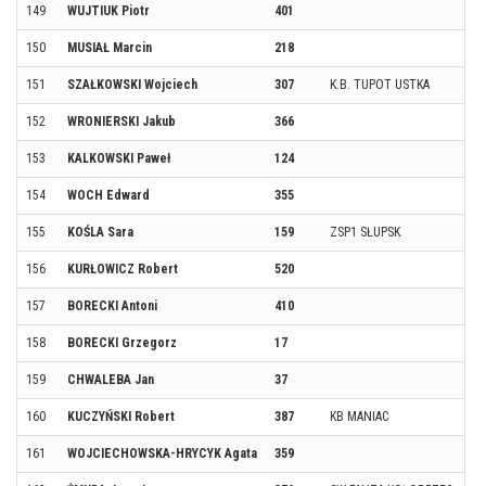
149
WUJTIUK Piotr
401
150
MUSIAŁ Marcin
218
151
SZAŁKOWSKI Wojciech
307
K.B. TUPOT USTKA
152
WRONIERSKI Jakub
366
153
KALKOWSKI Paweł
124
154
WOCH Edward
355
155
KOŚLA Sara
159
ZSP1 SŁUPSK
156
KURŁOWICZ Robert
520
157
BORECKI Antoni
410
158
BORECKI Grzegorz
17
159
CHWALEBA Jan
37
160
KUCZYŃSKI Robert
387
KB MANIAC
161
WOJCIECHOWSKA-HRYCYK Agata
359