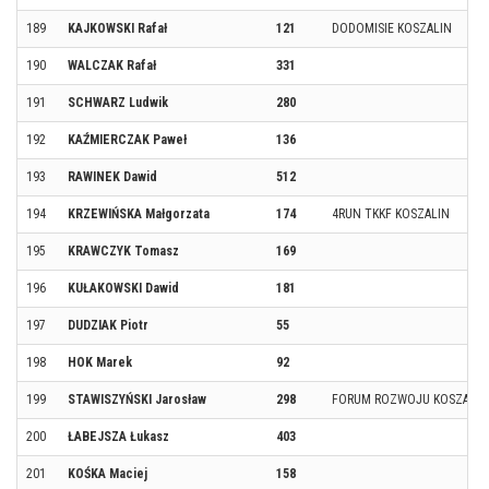
189
KAJKOWSKI Rafał
121
DODOMISIE KOSZALIN
190
WALCZAK Rafał
331
191
SCHWARZ Ludwik
280
192
KAŹMIERCZAK Paweł
136
193
RAWINEK Dawid
512
194
KRZEWIŃSKA Małgorzata
174
4RUN TKKF KOSZALIN
195
KRAWCZYK Tomasz
169
196
KUŁAKOWSKI Dawid
181
197
DUDZIAK Piotr
55
198
HOK Marek
92
199
STAWISZYŃSKI Jarosław
298
FORUM ROZWOJU KOSZALIN
200
ŁABEJSZA Łukasz
403
201
KOŚKA Maciej
158