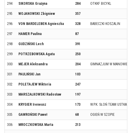
294
SIKORSKA Grażyna
284
OTKKF BICYKL
295
WOJANOWSKI Zbigniew
357
296
VON BARDELEBEN Agnieszka
328
BABECZKI KOSZALIN
297
HAMER Paulina
87
298
GUDZIŃSKI Lech
391
299
POTRZEBOWSKA Agata
250
300
MEJER Aleksandra
204
GIMNAZJUM W MANOWIE
301
PAULIŃSKI Jan
103
302
POLETAJEW Wiktoria
247
303
MARSZAŁKOWSKI Radosław
197
304
KRYGIER Ireneusz
173
W.P.K. SŁOŃ TEAM USTKA
305
GAWROŃSKI Paweł
68
OGIEŃ W SZOPIE
306
MROCZKOWSKA Marta
213