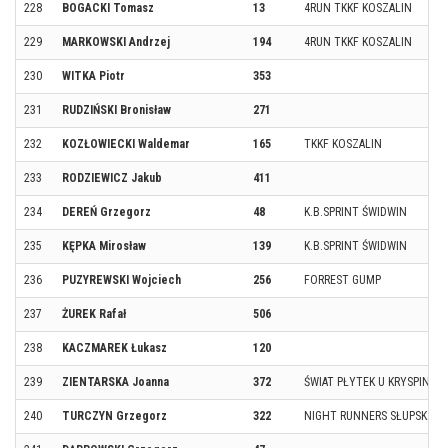
228
BOGACKI Tomasz
13
4RUN TKKF KOSZALIN
229
MARKOWSKI Andrzej
194
4RUN TKKF KOSZALIN
230
WITKA Piotr
353
231
RUDZIŃSKI Bronisław
271
232
KOZŁOWIECKI Waldemar
165
TKKF KOSZALIN
233
RODZIEWICZ Jakub
411
234
DEREŃ Grzegorz
48
K.B.SPRINT ŚWIDWIN
235
KĘPKA Mirosław
139
K.B.SPRINT ŚWIDWIN
236
PUZYREWSKI Wojciech
256
FORREST GUMP
237
ŻUREK Rafał
506
238
KACZMAREK Łukasz
120
239
ZIENTARSKA Joanna
372
ŚWIAT PŁYTEK U KRYSPINA
240
TURCZYN Grzegorz
322
NIGHT RUNNERS SŁUPSK