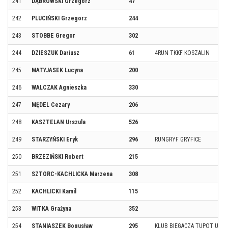
241
DĄBROWSKI Grzegorz
47
242
PLUCIŃSKI Grzegorz
244
243
STOBBE Gregor
302
244
DZIESZUK Dariusz
61
4RUN TKKF KOSZALIN
245
MATYJASEK Lucyna
200
246
WALCZAK Agnieszka
330
247
MĘDEL Cezary
206
248
KASZTELAN Urszula
526
249
STARZYŃSKI Eryk
296
RUNGRYF GRYFICE
250
BRZEZIŃSKI Robert
215
251
SZTORC-KACHLICKA Marzena
308
252
KACHLICKI Kamil
115
253
WITKA Grażyna
352
254
STANIASZEK Bogusław
295
KLUB BIEGACZA TUPOT USTK