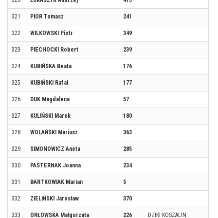
321
PIOR Tomasz
241
322
WILKOWSKI Piotr
349
323
PIECHOCKI Robert
239
324
KUBIŃSKA Beata
176
325
KUBIŃSKI Rafał
177
326
DUK Magdalena
57
327
KULIŃSKI Marek
180
328
WOLAŃSKI Mariusz
363
329
SIMONOWICZ Aneta
285
330
PASTERNAK Joanna
234
331
BARTKOWIAK Marian
5
332
ZIELIŃSKI Jarosław
370
333
ORŁOWSKA Małgorzata
226
DZIKI KOSZALIN