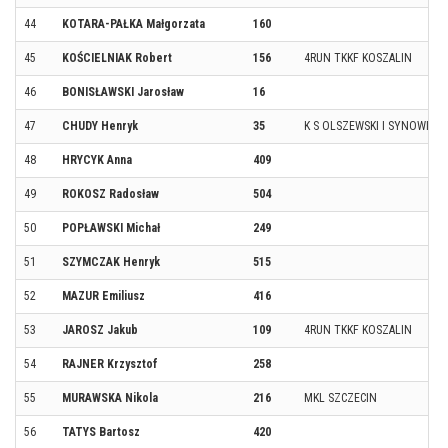
44
KOTARA-PAŁKA Małgorzata
160
45
KOŚCIELNIAK Robert
156
4RUN TKKF KOSZALIN
46
BONISŁAWSKI Jarosław
16
47
CHUDY Henryk
35
K S OLSZEWSKI I SYNOWIE 
48
HRYCYK Anna
409
49
ROKOSZ Radosław
504
50
POPŁAWSKI Michał
249
51
SZYMCZAK Henryk
515
52
MAZUR Emiliusz
416
53
JAROSZ Jakub
109
4RUN TKKF KOSZALIN
54
RAJNER Krzysztof
258
55
MURAWSKA Nikola
216
MKL SZCZECIN
56
TATYS Bartosz
420