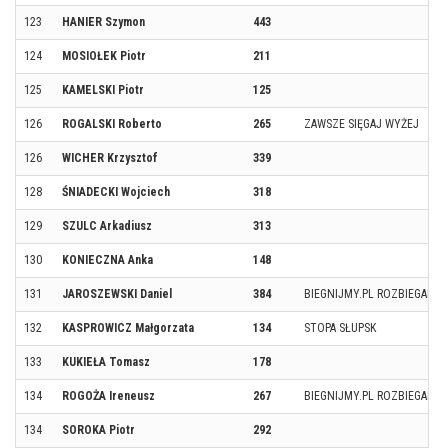
123
HANIER Szymon
443
124
MOSIOŁEK Piotr
211
125
KAMELSKI Piotr
125
126
ROGALSKI Roberto
265
ZAWSZE SIĘGAJ WYŻEJ
126
WICHER Krzysztof
339
128
ŚNIADECKI Wojciech
318
129
SZULC Arkadiusz
313
130
KONIECZNA Anka
148
131
JAROSZEWSKI Daniel
384
BIEGNIJMY.PL ROZBIEGANY 
132
KASPROWICZ Małgorzata
134
STOPA SŁUPSK
133
KUKIEŁA Tomasz
178
134
ROGOŻA Ireneusz
267
BIEGNIJMY.PL ROZBIEGANY 
134
SOROKA Piotr
292