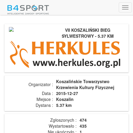
Tog
navi
VII KOSZALIŃSKI BIEG
SYLWESTROWY - 5.37 KM
Koszalińskie Towarzystwo
Organizator :
Krzewienia Kultury Fizycznej
Data :
2015-12-27
Miejsce :
Koszalin
Dystans :
5.37 km
Zgłoszonych :
474
Wystartowało :
435
Nie ukończyło :
1