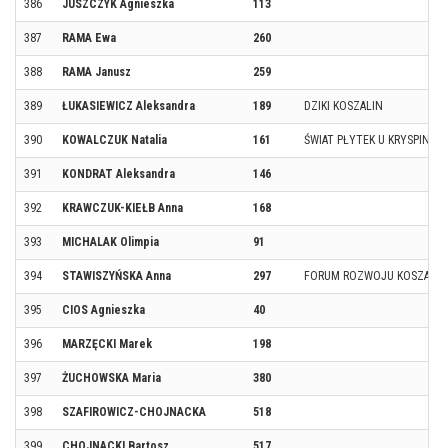
386
JUSZCZYK Agnieszka
113
387
RAMA Ewa
260
388
RAMA Janusz
259
389
ŁUKASIEWICZ Aleksandra
189
DZIKI KOSZALIN
390
KOWALCZUK Natalia
161
ŚWIAT PŁYTEK U KRYSPINA
391
KONDRAT Aleksandra
146
392
KRAWCZUK-KIEŁB Anna
168
393
MICHALAK Olimpia
91
394
STAWISZYŃSKA Anna
297
FORUM ROZWOJU KOSZALIN
395
CIOS Agnieszka
40
396
MARZĘCKI Marek
198
397
ŻUCHOWSKA Maria
380
398
SZAFIROWICZ-CHOJNACKA
518
399
CHOJNACKI Bartosz
517