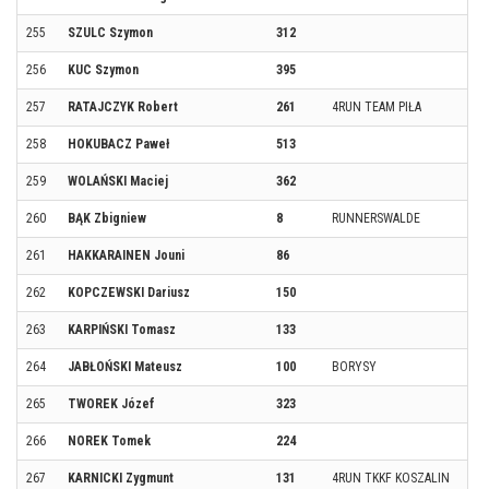
255
SZULC Szymon
312
256
KUC Szymon
395
257
RATAJCZYK Robert
261
4RUN TEAM PIŁA
258
HOKUBACZ Paweł
513
259
WOLAŃSKI Maciej
362
260
BĄK Zbigniew
8
RUNNERSWALDE
261
HAKKARAINEN Jouni
86
262
KOPCZEWSKI Dariusz
150
263
KARPIŃSKI Tomasz
133
264
JABŁOŃSKI Mateusz
100
BORYSY
265
TWOREK Józef
323
266
NOREK Tomek
224
267
KARNICKI Zygmunt
131
4RUN TKKF KOSZALIN