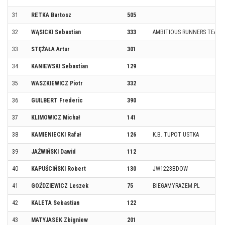
31
RETKA Bartosz
505
32
WĄSICKI Sebastian
333
AMBITIOUS RUNNERS TEAM
33
STĘŻAŁA Artur
301
34
KANIEWSKI Sebastian
129
35
WASZKIEWICZ Piotr
332
36
GUILBERT Frederic
390
37
KLIMOWICZ Michał
141
38
KAMIENIECKI Rafał
126
K.B. TUPOT USTKA
39
JAŹWIŃSKI Dawid
112
40
KAPUŚCIŃSKI Robert
130
JW1223BDOW
41
GOŹDZIEWICZ Leszek
75
BIEGAMYRAZEM.PL
42
KALETA Sebastian
122
43
MATYJASEK Zbigniew
201