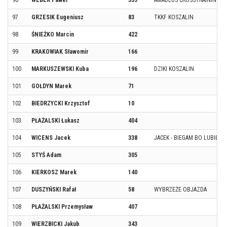
97
GRZESIK Eugeniusz
83
TKKF KOSZALIN
98
ŚNIEŻKO Marcin
422
99
KRAKOWIAK Sławomir
166
100
MARKUSZEWSKI Kuba
196
DZIKI KOSZALIN
101
GOŁDYN Marek
71
102
BIEDRZYCKI Krzysztof
10
103
PŁAŻALSKI Łukasz
404
104
WICENS Jacek
338
JACEK - BIEGAM BO LUBIĘ
105
STYŚ Adam
305
106
KIERKOSZ Marek
140
107
DUSZYŃSKI Rafał
58
WYBRZEŻE OBJAZDA
108
PŁAŻALSKI Przemysław
407
109
WIERZBICKI Jakub
343