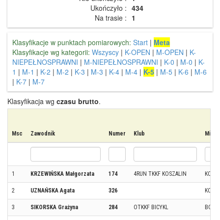
Ukończyło :
434
Na trasie :
1
Klasyfikacje w punktach pomiarowych:
Start
|
Meta
Klasyfikacje wg kategorii:
Wszyscy
|
K-OPEN
|
M-OPEN
|
K-
NIEPEŁNOSPRAWNI
|
M-NIEPEŁNOSPRAWNI
|
K-0
|
M-0
|
K-
1
|
M-1
|
K-2
|
M-2
|
K-3
|
M-3
|
K-4
|
M-4
|
K-5
|
M-5
|
K-6
|
M-6
|
K-7
|
M-7
Klasyfikacja wg
czasu brutto
.
Msc
Zawodnik
Numer
Klub
Miejs
1
KRZEWIŃSKA Małgorzata
174
4RUN TKKF KOSZALIN
KOSZ
2
UZNAŃSKA Agata
326
KOŁO
3
SIKORSKA Grażyna
284
OTKKF BICYKL
BOBO