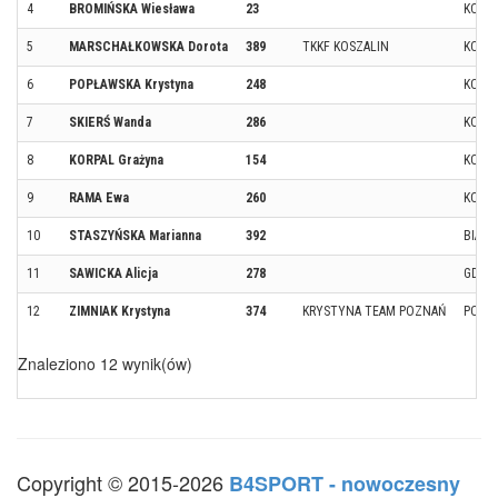
4
BROMIŃSKA Wiesława
23
KOSZ
5
MARSCHAŁKOWSKA Dorota
389
TKKF KOSZALIN
KOSZ
6
POPŁAWSKA Krystyna
248
KOSZ
7
SKIERŚ Wanda
286
KOSZ
8
KORPAL Grażyna
154
KOSZ
9
RAMA Ewa
260
KOŁO
10
STASZYŃSKA Marianna
392
BIAŁ
11
SAWICKA Alicja
278
GDAŃ
12
ZIMNIAK Krystyna
374
KRYSTYNA TEAM POZNAŃ
POZN
Znaleziono 12 wynik(ów)
Copyright © 2015-2026
B4SPORT - nowoczesny