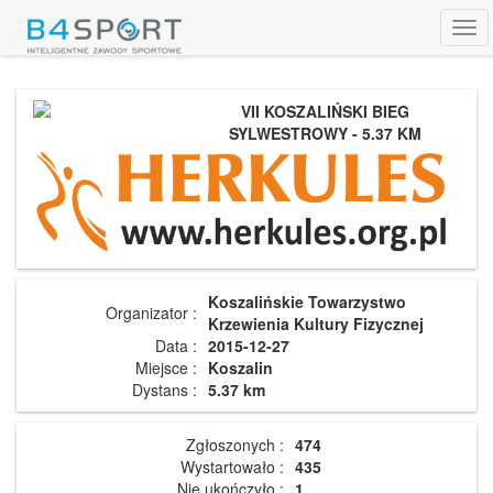
Tog
navi
VII KOSZALIŃSKI BIEG
SYLWESTROWY - 5.37 KM
Koszalińskie Towarzystwo
Organizator :
Krzewienia Kultury Fizycznej
Data :
2015-12-27
Miejsce :
Koszalin
Dystans :
5.37 km
Zgłoszonych :
474
Wystartowało :
435
Nie ukończyło :
1