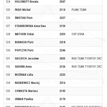
124
HOŁOWATY Renata
2047
125
PADO Michal
2110
PIJAKI TEAM
126
ŚWISTAK Piotr
2227
127
STANIKOWSKA Anna Ewa
2150
128
MATUSIK Oskar
2253
OSP CISNA
129
RUDNICKI Piotr
2218
130
POPCZYK Piotr
2246
131
GACIOCH Jarosław
2035
RUN TEAM TYGRYSY ORZYSZ
132
SADURA Anna
2136
RUN TEAM TYGRYSY ORZYSZ
133
WOŹNIAK Lidia
2233
134
RADKIEWICZ Maciej
2216
135
CHWASTA Mariusz
2193
136
URBAN Paulina
2170