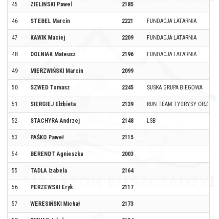
45
ZIELINSKI Pawel
2185
46
STEBEL Marcin
2221
FUNDACJA LATARNIA
47
KAWIK Maciej
2209
FUNDACJA LATARNIA
48
DOLNIAK Mateusz
2196
FUNDACJA LATARNIA
49
MIERZWIŃSKI Marcin
2099
50
SZWED Tomasz
2245
SUSKA GRUPA BIEGOWA
51
SIERGIEJ Elżbieta
2139
RUN TEAM TYGRYSY ORZYSZ
52
STACHYRA Andrzej
2148
LSB
53
PAŚKO Paweł
2115
54
BERENDT Agnieszka
2003
55
TADLA Izabela
2164
56
PERZEWSKI Eryk
2117
57
WERESIŃSKI Michał
2173