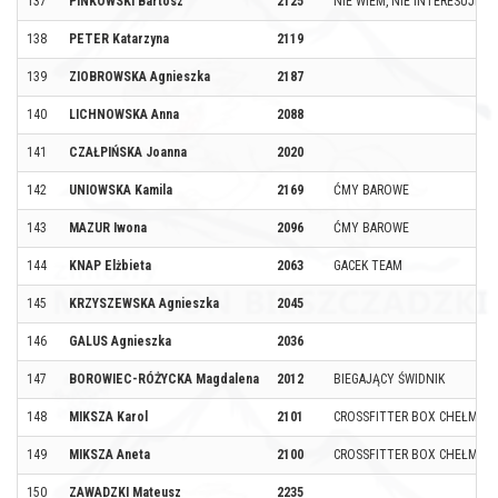
137
PINKOWSKI Bartosz
2125
NIE WIEM, NIE INTERESUJE M
138
PETER Katarzyna
2119
139
ZIOBROWSKA Agnieszka
2187
140
LICHNOWSKA Anna
2088
141
CZAŁPIŃSKA Joanna
2020
142
UNIOWSKA Kamila
2169
ĆMY BAROWE
143
MAZUR Iwona
2096
ĆMY BAROWE
144
KNAP Elżbieta
2063
GACEK TEAM
145
KRZYSZEWSKA Agnieszka
2045
146
GALUS Agnieszka
2036
147
BOROWIEC-RÓŻYCKA Magdalena
2012
BIEGAJĄCY ŚWIDNIK
148
MIKSZA Karol
2101
CROSSFITTER BOX CHEŁM
149
MIKSZA Aneta
2100
CROSSFITTER BOX CHEŁM
150
ZAWADZKI Mateusz
2235