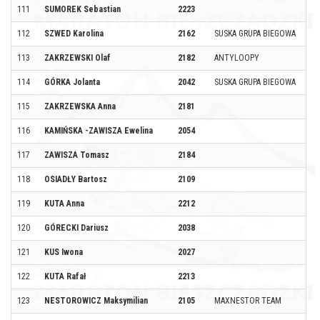
111
SUMOREK Sebastian
2223
112
SZWED Karolina
2162
SUSKA GRUPA BIEGOWA
113
ZAKRZEWSKI Olaf
2182
ANTYLOOPY
114
GÓRKA Jolanta
2042
SUSKA GRUPA BIEGOWA
115
ZAKRZEWSKA Anna
2181
116
KAMIŃSKA -ZAWISZA Ewelina
2054
117
ZAWISZA Tomasz
2184
118
OSIADŁY Bartosz
2109
119
KUTA Anna
2212
120
GÓRECKI Dariusz
2038
121
KUS Iwona
2027
122
KUTA Rafał
2213
123
NESTOROWICZ Maksymilian
2105
MAXNESTOR TEAM