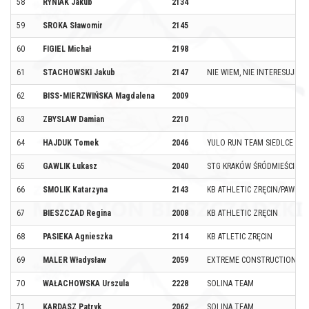
58
RYNIAK Jakub
2134
59
SROKA Sławomir
2145
60
FIGIEL Michał
2198
61
STACHOWSKI Jakub
2147
NIE WIEM, NIE INTERESUJE M
62
BISS-MIERZWIŃSKA Magdalena
2009
63
ZBYSLAW Damian
2210
64
HAJDUK Tomek
2046
YULO RUN TEAM SIEDLCE
65
GAWLIK Łukasz
2040
STG KRAKÓW ŚRÓDMIEŚCIE
66
SMOLIK Katarzyna
2143
KB ATHLETIC ZRĘCIN/PAWKO
67
BIESZCZAD Regina
2008
KB ATHLETIC ZRĘCIN
68
PASIEKA Agnieszka
2114
KB ATLETIC ZRĘCIN
69
MALER Władysław
2059
EXTREME CONSTRUCTION
70
WAŁACHOWSKA Urszula
2228
SOLINA TEAM
71
KARDASZ Patryk
2062
SOLINA TEAM