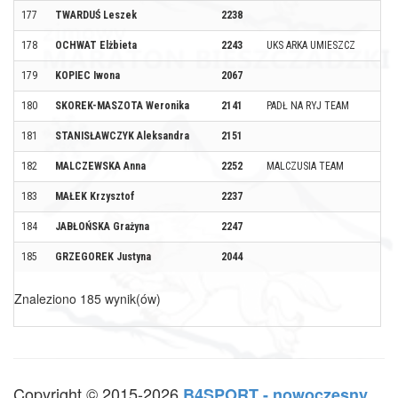
177
TWARDUŚ Leszek
2238
178
OCHWAT Elżbieta
2243
UKS ARKA UMIESZCZ
179
KOPIEC Iwona
2067
180
SKOREK-MASZOTA Weronika
2141
PADŁ NA RYJ TEAM
181
STANISŁAWCZYK Aleksandra
2151
182
MALCZEWSKA Anna
2252
MALCZUSIA TEAM
183
MAŁEK Krzysztof
2237
184
JABŁOŃSKA Grażyna
2247
185
GRZEGOREK Justyna
2044
Znaleziono 185 wynik(ów)
Copyright © 2015-2026
B4SPORT - nowoczesny