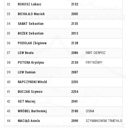
32
ROKOSZ Łukasz
2132
33
BICHAJŁO Maciek
2005
34
SABAT Sebastian
2135
35
BOŻEK Sebastian
2013
36
PODOLAK Zbigniew
2128
37
LEW Beata
2086
FART CIERPISZ
38
POTERA Krystyna
2130
FRYTKÓW!!!
39
LEW Damian
2087
40
RAPCZYŃSKI Witold
2255
41
BUCZAK Szymon
2254
42
GET Maciej
2041
43
WRÓBEL Bartłomiej
2180
CISNA
44
MACIĄG Aniela
2090
SZYMANOWSKI TRIATHLON T