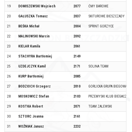
19
DOMISZEWSKI Wojciech
2077
ĆMY BAROWE
20
GAŁUSZKA Tomasz
2037
SKITUROWE BIESZCZADY
21
BEŚKA Michał
2004
SPRINT GORZYCE
22
MALINOWSKI Marcin
2092
23
KIELAR Kamila
2061
24
STACHYRA Bartłomiej
2149
25
UZDEJCZYK Kamil
2171
SOLINA TEAM
26
KURP Bartłomiej
2085
27
BODZIOCH Grzegorz
2010
GORLICKA GRUPA BIEGOWA
28
MOSKOWICZ Stefan
2103
PRZEMYSKI KLUB BIEGACZA
29
KOSTKA Robert
2071
TEAM ZALEWSKI
30
SZTORC Joanna
2161
31
WOŹNIAK Janusz
2232