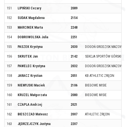
151
LIPIŃSKI Cezary
2089
152
SUDAK Magdalena
2154
153
MARCINEK Marta
2248
154
DOBROWOLSKA Julia
2251
155
PASZEK Krystyna
2030
DOGOŃ GRODZISK MAZOWIEC
156
SKRUTEK Jan
2142
SEKCJA SPORTÓW GÓRSKICH 
157
PAWELEC Krystyna
2032
DOGOŃ GRODZISK MAZOWIEC
158
JARACZ Krystian
2051
KB ATHLETIC ZRĘCIN
159
NIEMYJSKI Maciek
2106
BIEGOWE MISIE
160
KRUZEL Małgorzata
2080
BIEGOWE MISIE
161
CZAPLA Andrzej
2021
162
BIESZCZAD Mateusz
2007
ATHLETIC ZRĘCIN
163
JĘDRZEJCZYK Justyna
2207