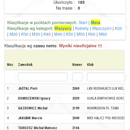
Ukończyło :
185
Na trasie :
0
Klasyfikacje w punktach pomiarowych:
Start
|
Meta
Klasyfikacje wg kategorii:
Wszyscy
|
Kobiety
|
Mężczyźni
|
K20
|
M20
|
K30
|
M30
|
K40
|
M40
|
K50
|
M50
|
K60
|
M60
Klasyfikacja wg
czasu netto
.
Wyniki nieoficjalne !!!
Msc
Zawodnik
Numer
Klub
1
JAŚTAL Piotr
2069
LKB RUDNIK/AZS UJK KIELCE
2
DOMISZEWSKI Ignacy
2029
GUKLA BRATKOWICE KORZENI
3
GAZDOWICZ Michał
2199
RUNPASSION.PL TEAM
4
JAKUBIK Marcin
2049
MKS HALICZ PSG KROŚCIENKO
5
TARGOSZ Michał Mateusz
2166