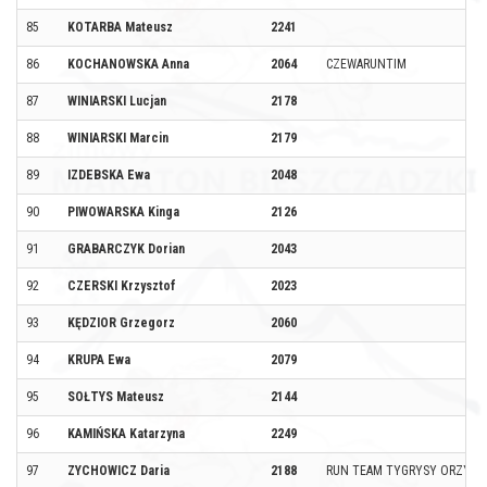
85
KOTARBA Mateusz
2241
86
KOCHANOWSKA Anna
2064
CZEWARUNTIM
87
WINIARSKI Lucjan
2178
88
WINIARSKI Marcin
2179
89
IZDEBSKA Ewa
2048
90
PIWOWARSKA Kinga
2126
91
GRABARCZYK Dorian
2043
92
CZERSKI Krzysztof
2023
93
KĘDZIOR Grzegorz
2060
94
KRUPA Ewa
2079
95
SOŁTYS Mateusz
2144
96
KAMIŃSKA Katarzyna
2249
97
ZYCHOWICZ Daria
2188
RUN TEAM TYGRYSY ORZYSZ