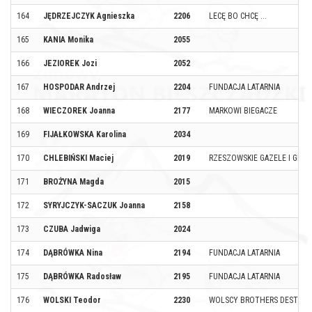
164
JĘDRZEJCZYK Agnieszka
2206
LECĘ BO CHCĘ ...
165
KANIA Monika
2055
166
JEZIOREK Jozi
2052
167
HOSPODAR Andrzej
2204
FUNDACJA LATARNIA
168
WIECZOREK Joanna
2177
MARKOWI BIEGACZE
169
FIJAŁKOWSKA Karolina
2034
170
CHLEBIŃSKI Maciej
2019
RZESZOWSKIE GAZELE I GEPA
171
BROŻYNA Magda
2015
172
SYRYJCZYK-SACZUK Joanna
2158
173
CZUBA Jadwiga
2024
174
DĄBRÓWKA Nina
2194
FUNDACJA LATARNIA
175
DĄBRÓWKA Radosław
2195
FUNDACJA LATARNIA
176
WOLSKI Teodor
2230
WOLSCY BROTHERS DESTRUC