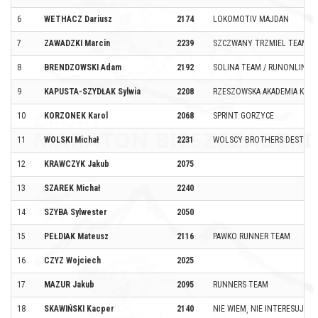
6
WETHACZ Dariusz
2174
LOKOMOTIV MAJDAN
7
ZAWADZKI Marcin
2239
SZCZWANY TRZMIEL TEAM
8
BRENDZOWSKI Adam
2192
SOLINA TEAM / RUNONLINE.
9
KAPUSTA-SZYDŁAK Sylwia
2208
RZESZOWSKA AKADEMIA KOLA
10
KORZONEK Karol
2068
SPRINT GORZYCE
11
WOLSKI Michał
2231
WOLSCY BROTHERS DESTRUC
12
KRAWCZYK Jakub
2075
13
SZAREK Michał
2240
14
SZYBA Sylwester
2050
15
PEŁDIAK Mateusz
2116
PAWKO RUNNER TEAM
16
CZYZ Wojciech
2025
17
MAZUR Jakub
2095
RUNNERS TEAM
18
SKAWIŃSKI Kacper
2140
NIE WIEM¸ NIE INTERESUJE M