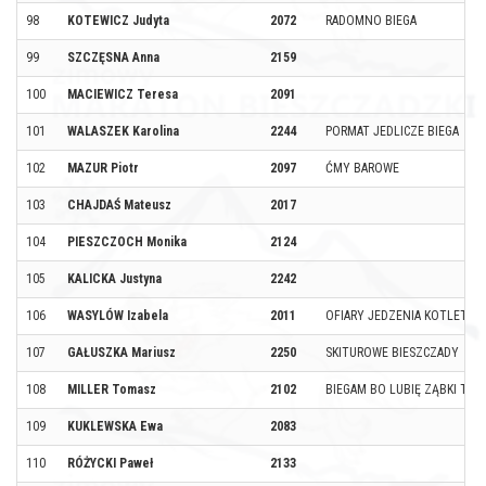
98
KOTEWICZ Judyta
2072
RADOMNO BIEGA
99
SZCZĘSNA Anna
2159
100
MACIEWICZ Teresa
2091
101
WALASZEK Karolina
2244
PORMAT JEDLICZE BIEGA
102
MAZUR Piotr
2097
ĆMY BAROWE
103
CHAJDAŚ Mateusz
2017
104
PIESZCZOCH Monika
2124
105
KALICKA Justyna
2242
106
WASYLÓW Izabela
2011
OFIARY JEDZENIA KOTLETÓW
107
GAŁUSZKA Mariusz
2250
SKITUROWE BIESZCZADY
108
MILLER Tomasz
2102
BIEGAM BO LUBIĘ ZĄBKI TEA
109
KUKLEWSKA Ewa
2083
110
RÓŻYCKI Paweł
2133