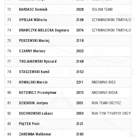
72
KARDASZ Dominik
2028
SOLINA TEAM
73
OPIELAK Wiktoria
2108
SZYMANOWSKI TRIATHLON T
74
KRAWCZYK-BIELECKA Dagmara
2076
SZYMANOWSKI TRIATHLON T
75
PERZEWSKI Maciej
2118
76
CZARNY Mariusz
2022
77
TROJANOWSKI Ryszard
2168
78
STASZEWSKI Kamil
2152
79
KOWALSKI Marcin
2211
RADOMNO BIEG
80
KOTEWICZ Przemysław
2073
RADOMNO BIEGA
81
DZIENISIK Justyna
2031
RUN TEAM ORZYSZ
82
DUCHNOWSKI Łukasz
2053
RUN TYM TYGRYSY ORZYSZ
83
PIĄTEK Piotr
2121
84
ZAREMBA Waldemar
2183