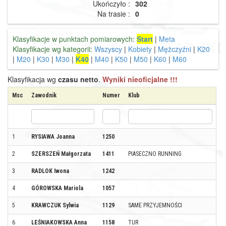
Ukończyło :
302
Na trasie :
0
Klasyfikacje w punktach pomiarowych:
Start
|
Meta
Klasyfikacje wg kategorii:
Wszyscy
|
Kobiety
|
Mężczyźni
|
K20
|
M20
|
K30
|
M30
|
K40
|
M40
|
K50
|
M50
|
K60
|
M60
Klasyfikacja wg
czasu netto
.
Wyniki nieoficjalne !!!
Msc
Zawodnik
Numer
Klub
M
1
RYSIAWA Joanna
1250
M
2
SZERSZEŃ Małgorzata
1411
PIASECZNO RUNNING
P
3
RADLOK Iwona
1242
K
4
GÓROWSKA Mariola
1057
C
5
KRAWCZUK Sylwia
1129
SAME PRZYJEMNOŚCI
P
6
LEŚNIAKOWSKA Anna
1158
TUR
Z