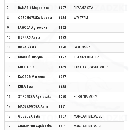
7
BANASIK Magdalena
1007
FIFARAFA STW
S
8
CZECHOWSKA Izabela
1034
WW TEAM
L
9
ŁAHODA Agnieszka
1162
L
10
HERNAS Aneta
1073
L
11
BOZA Beata
1020
PADŁ NA RYJ
G
12
KRASOŃ Justyna
1127
TSA SANDOMIERZ
S
13
KULITA Ela
1139
TAK LUBIĘ SANDOMIERZ
S
14
KACZOR Marzena
1367
S
15
KULA Ewa
1138
G
16
STROŃSKA Agnieszka
1270
KOPALNIA MOCY
T
17
MASZKOWSKA Anna
1181
L
18
GUSZCZA Ewa
1067
MARKOWI BIEGACZE
M
19
ADAMCZUK Agnieszka
1001
MARKOWI BIEGACZE
M