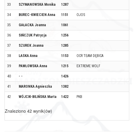
33
SZYMANOWSKA Monika
1287
P
34
BUREC-KWIECIEN Anna
1151
OJOS
W
35
GAŁACKA Joanna
1061
W
36
SIŃCZUK Patrycja
1256
T
37
SZUREK Joanna
1285
G
38
LASKA Anna
1153
OCR TEAM DĘBICA
R
39
PAWŁOWSKA Anna
1215
EXTREME WOLF
S
40
- -
1426
-
41
MARONKA Agnieszka
1382
K
42
WÓJCIK-BILIŃSKA Marta
1422
PKB
P
Znaleziono 42 wynik(ów)