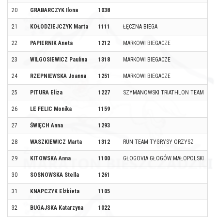
20
GRABARCZYK Ilona
1038
L
21
KOŁODZIEJCZYK Marta
1111
ŁĘCZNA BIEGA
Ł
22
PAPIERNIK Aneta
1212
MARKOWI BIEGACZE
M
23
WILGOSIEWICZ Paulina
1318
MARKOWI BIEGACZE
M
24
RZEPNIEWSKA Joanna
1251
MARKOWI BIEGACZE
M
25
PITURA Eliza
1227
SZYMANOWSKI TRIATHLON TEAM
L
26
LE FELIC Monika
1159
W
27
ŚWIĘCH Anna
1293
S
28
WASZKIEWICZ Marta
1312
RUN TEAM TYGRYSY ORZYSZ
M
29
KITOWSKA Anna
1100
GŁOGOVIA GŁOGÓW MAŁOPOLSKI
G
30
SOSNOWSKA Stella
1261
B
31
KNAPCZYK Elżbieta
1105
M
32
BUGAJSKA Katarzyna
1022
K