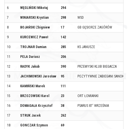
6
WĘGLIŃSKI Mikołaj
294
7
WINIARSKI Krystian
298
WSD
8
BOJAŃSKI Zbigniew
17
GB GĘSIORZE ZAGÓRÓW
9
KURCEWICZ Paweł
142
10
TROJNAR Damian
285
KS JANUSZE
11
PELA Dariusz
206
12
RADYK Jakub
390
PRZEMYSKI KLUB BIEGACZA
13
JACHIMOWSKI Jarosław
95
POZYTYWNIE ZABIEGANI SANOK
14
KAMIŃSKI Marek
111
15
BRZOZOWSKI Karol
23
ORT ŁOMIANKI
16
DOMAGAŁA Krzysztof
38
PSARUS 87' WRZEŚNIA
17
STRUK Jacek
262
18
GONCZAR Szymon
69