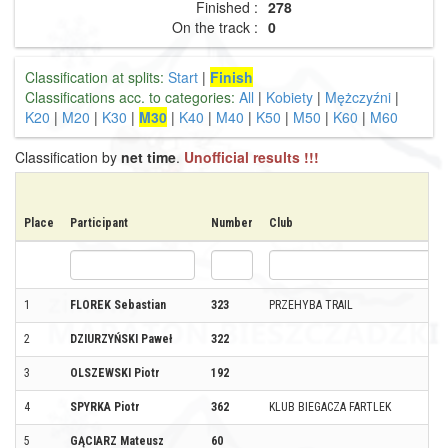
Finished :
278
On the track :
0
Classification at splits:
Start
|
Finish
Classifications acc. to categories:
All
|
Kobiety
|
Mężczyźni
|
K20
|
M20
|
K30
|
M30
|
K40
|
M40
|
K50
|
M50
|
K60
|
M60
Classification by
net time
.
Unofficial results !!!
Place
Participant
Number
Club
1
FLOREK Sebastian
323
PRZEHYBA TRAIL
2
DZIURZYŃSKI Paweł
322
3
OLSZEWSKI Piotr
192
4
SPYRKA Piotr
362
KLUB BIEGACZA FARTLEK
5
GĄCIARZ Mateusz
60