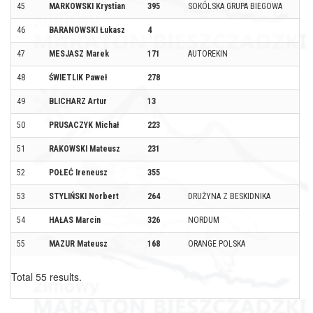
45
MARKOWSKI Krystian
395
SOKÓLSKA GRUPA BIEGOWA
46
BARANOWSKI Łukasz
4
47
MESJASZ Marek
171
AUTOREKIN
48
ŚWIETLIK Paweł
278
49
BLICHARZ Artur
13
50
PRUSACZYK Michał
223
51
RAKOWSKI Mateusz
231
52
POŁEĆ Ireneusz
355
53
STYLIŃSKI Norbert
264
DRUŻYNA Z BESKIDNIKA
54
HAŁAS Marcin
326
NORDUM
55
MAZUR Mateusz
168
ORANGE POLSKA
Total 55 results.