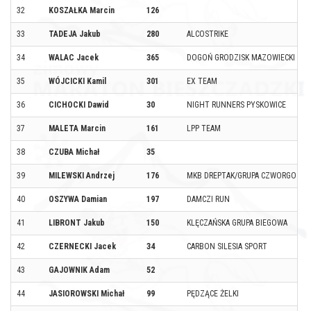
32
KOSZAŁKA Marcin
126
33
TADEJA Jakub
280
ALCOSTRIKE
34
WALAC Jacek
365
DOGOŃ GRODZISK MAZOWIECKI
35
WÓJCICKI Kamil
301
EX TEAM
36
CICHOCKI Dawid
30
NIGHT RUNNERS PYSKOWICE
37
MALETA Marcin
161
LPP TEAM
38
CZUBA Michał
35
39
MILEWSKI Andrzej
176
MKB DREPTAK/GRUPA CZWORGO (4G
40
OSZYWA Damian
197
DAMCZI RUN
41
LIBRONT Jakub
150
KLĘCZAŃSKA GRUPA BIEGOWA
42
CZERNECKI Jacek
34
CARBON SILESIA SPORT
43
GAJOWNIK Adam
52
44
JASIOROWSKI Michał
99
PĘDZĄCE ŻELKI