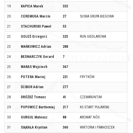
19
KAPICA Marek
333
20
CEREMUGA Marcin
27
SUSKA GRUPA BIEGOWA
21
STACHURSKI Paweł
53
22
GOLEŚ Grzegorz
325
RUN GIEDLAROWA
23
WAŃKOWICZ Adrian
288
24
BEDNARCZYK Gerard
7
25
WARAS Wojciech
367
26
POTERA Maciej
221
FRYTKÓW
27
ŚCIBOR Adrian
277
28
DRÓŻDŻ Tomasz
41
CZEWARUNTIM
29
POPOWICZ Bartłomiej
217
KS START PUŁAWSKI
30
GURGUL Mateusz
88
AROMAT NÓG
31
SIĄKAŁA Krystian
360
WIKTORIA I FRANCISZEK