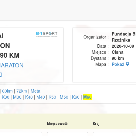
AI
Fundacja B
Organizator :
Rzeźnika
TON
Data :
2020-10-09
Miejsce :
Cisna
 90 KM
Dystans :
90 km
AMARATON
Mapa :
Pokaż
I
|
60km
|
72km
|
Meta
|
K30
|
M30
|
K40
|
M40
|
K50
|
M50
|
K60
|
M60
Miejscowość
Kraj