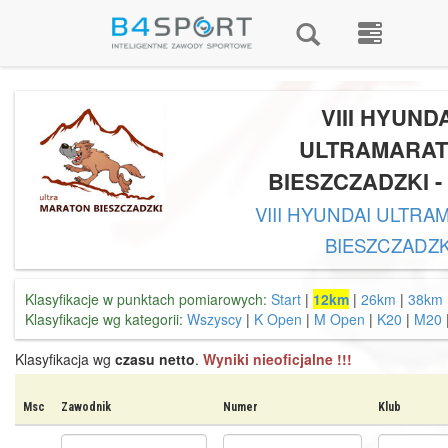
VIII HYUND
ULTRAMARA
BIESZCZADZKI -
VIII HYUNDAI ULTR
BIESZCZADZK
Klasyfikacje w punktach pomiarowych:
Start
|
12km
|
26km
|
38km
Klasyfikacje wg kategorii:
Wszyscy
|
K Open
|
M Open
|
K20
|
M20
Klasyfikacja wg
czasu netto
.
Wyniki nieoficjalne !!!
Msc
Zawodnik
Numer
Klub