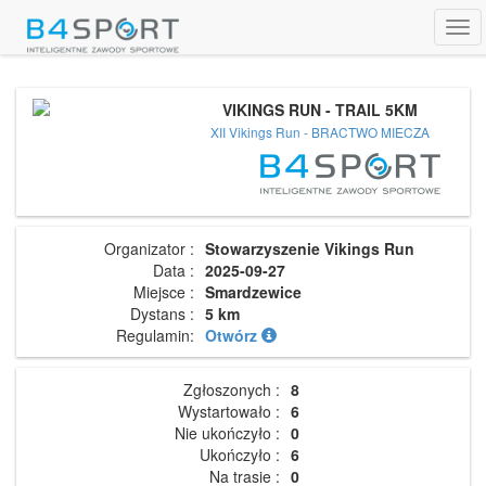
Tog
navi
VIKINGS RUN - TRAIL 5KM
XII Vikings Run - BRACTWO MIECZA
Organizator :
Stowarzyszenie Vikings Run
Data :
2025-09-27
Miejsce :
Smardzewice
Dystans :
5 km
Regulamin:
Otwórz
Zgłoszonych :
8
Wystartowało :
6
Nie ukończyło :
0
Ukończyło :
6
Na trasie :
0