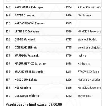
148
KACZMAREK Katarzyna
1304
#AdamCzerwinskiTeam
149
POŻAK Grzegorz
1486
Stay Insane
150
KARDASZEWSKI Tomasz
1515
151
JĘDRZEJCZAK Anna
1539
KB MCKiS Jaworzno
152
DUDEK Wojciech
1725
Wojciech Dudek
153
DZIERŻAK Elżbieta
1795
www.treningfizjoterapia.
154
WARDĘGA Przemek
1799
myhive
155
MAZURKIEWICZ Jarosław
1878
KS Grucha
156
WILAMOWSKI Bartłomiej
1241
RYKOWISKO Team
157
KOSZCZUK Łukasz
1296
Nationale-Nederlanden
158
KUŚ Gabriela
1470
KB MCKiS Jaworzno
159
DESSAUER Wioletta
1372
Stay Insane
Przekroczony limit czasu: 09:00:00