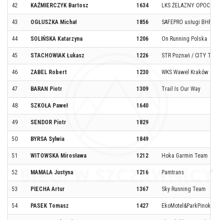
42
KAŹMIERCZYK Bartosz
1634
LKS ŻELAZNY OPOCZN
43
OGŁUSZKA Michał
1856
SAFEPRO usługi BHP
44
SOLIŃSKA Katarzyna
1206
On Running Polska
45
STACHOWIAK Łukasz
1226
STR Poznań / CITY TRA
46
ZABEL Robert
1230
WKS Wawel Kraków
47
BARAN Piotr
1309
Trail Is Our Way
48
SZKOŁA Paweł
1640
49
SENDOR Piotr
1829
50
BYRSA Sylwia
1849
51
WITOWSKA Mirosława
1212
Hoka Garmin Team
52
MAMALA Justyna
1216
Pamtrans
53
PIECHA Artur
1367
Sky Running Team
54
PASEK Tomasz
1427
EkoMotel&ParkPinokio