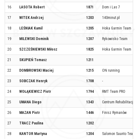
16
LASOTA Robert
1871
Dom i Las 7
17
WITEK Andrzej
1203
140minut.pl
18
LEŚNIAK Kamil
1205
Hoka Garmin Team
19
MILEWSKI Dominik
1207
Rykowisko Team
20
SZCZEŚNIEWSKI Miłosz
1825
Hoka Garmin Team
21
SKUPIEŃ Tomasz
1211
22
DOMBROWSKI Maciej
1215
ON running
23
SOBCZAK Henryk
1708
-
24
WOŁĄKIEWICZ Piotr
1794
RMT Team PRO
25
UMANA Diego
1343
Centrum Rehabilitacji F
26
MAZAN Piotr
1446
Finisz Rymanów
27
TRACZ Paulina
1202
28
KANTOR Martyna
1204
Salomon Suunto Team