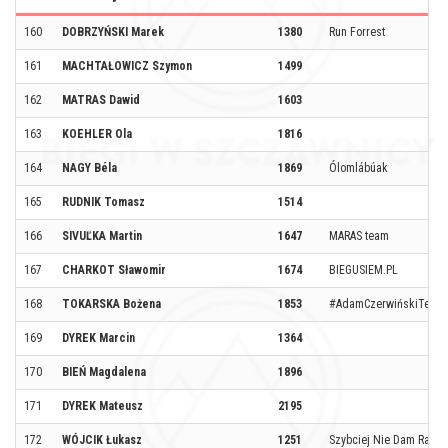
160
DOBRZYŃSKI Marek
1380
Run Forrest
161
MACHTAŁOWICZ Szymon
1499
162
MATRAS Dawid
1603
163
KOEHLER Ola
1816
164
NAGY Béla
1869
Ólomlábúak
165
RUDNIK Tomasz
1514
166
SIVUĽKA Martin
1647
MARAS team
167
CHARKOT Sławomir
1674
BIEGUSIEM.PL
168
TOKARSKA Bożena
1853
#AdamCzerwińskiTeam
169
DYREK Marcin
1364
170
BIEŃ Magdalena
1896
171
DYREK Mateusz
2195
172
WÓJCIK Łukasz
1251
Szybciej Nie Dam Rady