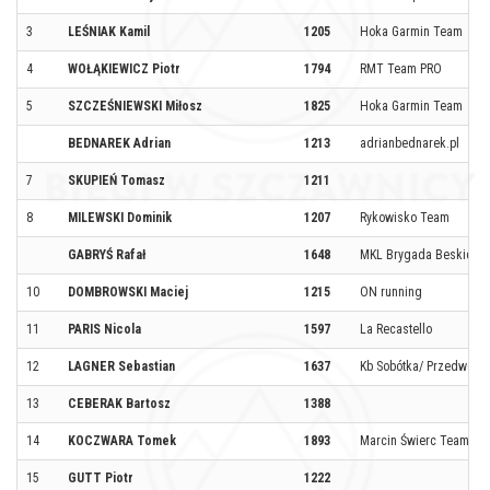
3
LEŚNIAK Kamil
1205
Hoka Garmin Team
4
WOŁĄKIEWICZ Piotr
1794
RMT Team PRO
5
SZCZEŚNIEWSKI Miłosz
1825
Hoka Garmin Team
BEDNAREK Adrian
1213
adrianbednarek.pl
7
SKUPIEŃ Tomasz
1211
8
MILEWSKI Dominik
1207
Rykowisko Team
GABRYŚ Rafał
1648
MKL Brygada Beskidów
10
DOMBROWSKI Maciej
1215
ON running
11
PARIS Nicola
1597
La Recastello
12
LAGNER Sebastian
1637
Kb Sobótka/ Przedwoje
13
CEBERAK Bartosz
1388
14
KOCZWARA Tomek
1893
Marcin Świerc Team
15
GUTT Piotr
1222