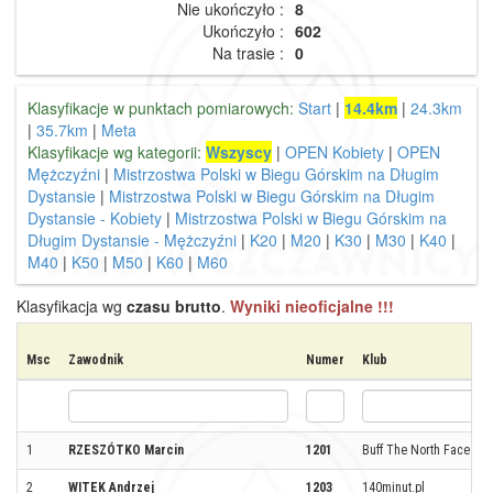
Nie ukończyło :
8
Ukończyło :
602
Na trasie :
0
Klasyfikacje w punktach pomiarowych:
Start
|
14.4km
|
24.3km
|
35.7km
|
Meta
Klasyfikacje wg kategorii:
Wszyscy
|
OPEN Kobiety
|
OPEN
Mężczyźni
|
Mistrzostwa Polski w Biegu Górskim na Długim
Dystansie
|
Mistrzostwa Polski w Biegu Górskim na Długim
Dystansie - Kobiety
|
Mistrzostwa Polski w Biegu Górskim na
Długim Dystansie - Mężczyźni
|
K20
|
M20
|
K30
|
M30
|
K40
|
M40
|
K50
|
M50
|
K60
|
M60
Klasyfikacja wg
czasu brutto
.
Wyniki nieoficjalne !!!
Msc
Zawodnik
Numer
Klub
1
RZESZÓTKO Marcin
1201
Buff The North Face
2
WITEK Andrzej
1203
140minut.pl