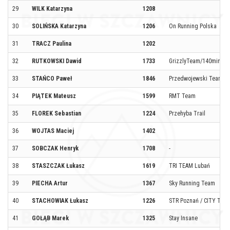
29
WILK Katarzyna
1208
30
SOLIŃSKA Katarzyna
1206
On Running Polska
31
TRACZ Paulina
1202
32
RUTKOWSKI Dawid
1733
GrizzlyTeam/140minut.p
33
STAŃCO Paweł
1846
Przedwojewski Team
34
PIĄTEK Mateusz
1599
RMT Team
35
FLOREK Sebastian
1224
Przehyba Trail
36
WOJTAS Maciej
1402
37
SOBCZAK Henryk
1708
-
38
STASZCZAK Łukasz
1619
TRI TEAM Lubań
39
PIECHA Artur
1367
Sky Running Team
40
STACHOWIAK Łukasz
1226
STR Poznań / CITY TRA
41
GOŁĄB Marek
1325
Stay Insane