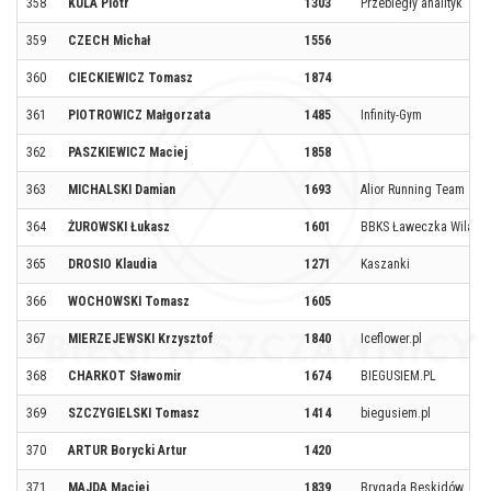
358
KULA Piotr
1303
Przebiegły analityk
359
CZECH Michał
1556
360
CIECKIEWICZ Tomasz
1874
361
PIOTROWICZ Małgorzata
1485
Infinity-Gym
362
PASZKIEWICZ Maciej
1858
363
MICHALSKI Damian
1693
Alior Running Team
364
ŻUROWSKI Łukasz
1601
BBKS Ławeczka Wilanó
365
DROSIO Klaudia
1271
Kaszanki
366
WOCHOWSKI Tomasz
1605
367
MIERZEJEWSKI Krzysztof
1840
Iceflower.pl
368
CHARKOT Sławomir
1674
BIEGUSIEM.PL
369
SZCZYGIELSKI Tomasz
1414
biegusiem.pl
370
ARTUR Borycki Artur
1420
371
MAJDA Maciej
1839
Brygada Beskidów