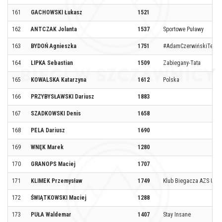
161
GACHOWSKI Łukasz
1521
162
ANTCZAK Jolanta
1537
Sportowe Puławy
163
BYDOŃ Agnieszka
1751
#AdamCzerwińskiTeam
164
LIPKA Sebastian
1509
Zabiegany-Tata
165
KOWALSKA Katarzyna
1612
Polska
166
PRZYBYSŁAWSKI Dariusz
1883
167
SZADKOWSKI Denis
1658
168
PELA Dariusz
1690
169
WNĘK Marek
1280
170
GRANOPS Maciej
1707
171
KLIMEK Przemysław
1749
Klub Biegacza AZS UEK
172
ŚWIĄTKOWSKI Maciej
1288
173
PUŁA Waldemar
1407
Stay Insane