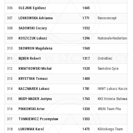
306
OLEJNIK Egidiusz
1665
307
LENKOWSKA Adrianna
1771
Ranoconcept
308
SADOWSKI Cezary
1532
309
KOSZCZUK Łukasz
1296
Nationale-Nederlanden
310
SKOWRON Magdalena
1560
311
BĘBEN Robert
1317
OstroBiec
312
KWIATKOWSKI Michał
1520
Świńskie Cyce
313
KRYSTYAN Tomasz
1400
314
KACZMAREK Łukasz
1781
IWWT Łukasz Kaczmar
315
MUDY-MADER Justyna
1763
KKS Victoria Stalowa Wo
316
PINKOWSKI Artur
1330
4RUN Team Piła
317
TOMKIEWICZ Przemysław
1353
318
ŁUKOWIAK Karol
1475
Kilińskiego Team