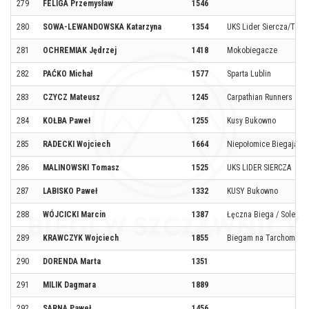
279
FELIGA Przemysław
1546
280
SOWA-LEWANDOWSKA Katarzyna
1354
UKS Lider Siercza/Tech
281
OCHREMIAK Jędrzej
1418
Mokobiegacze
282
PAĆKO Michał
1577
Sparta Lublin
283
CZYCZ Mateusz
1245
Carpathian Runners
284
KOŁBA Paweł
1255
Kusy Bukowno
285
RADECKI Wojciech
1664
Niepołomice Biegają
286
MALINOWSKI Tomasz
1525
UKS LIDER SIERCZA
287
LABISKO Paweł
1332
KUSY Bukowno
288
WÓJCICKI Marcin
1387
Łęczna Biega / Solet R
289
KRAWCZYK Wojciech
1855
Biegam na Tarchominie/
290
DORENDA Marta
1351
291
MILIK Dagmara
1889
292
SARNA Paweł
1456