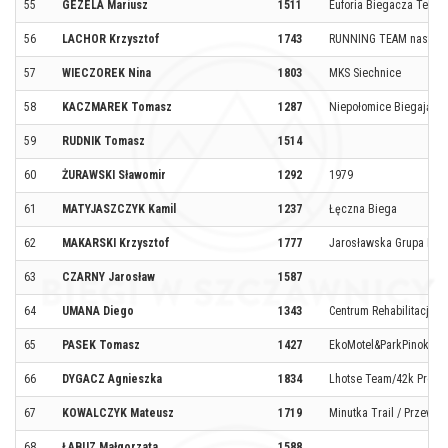
55
GEZELA Mariusz
1511
Euforia Biegacza Team
56
LACHOR Krzysztof
1743
RUNNING TEAM nastopy.
57
WIECZOREK Nina
1803
MKS Siechnice
58
KACZMAREK Tomasz
1287
Niepołomice Biegają
59
RUDNIK Tomasz
1514
60
ŻURAWSKI Sławomir
1292
1979
61
MATYJASZCZYK Kamil
1237
Łęczna Biega
62
MAKARSKI Krzysztof
1777
Jarosławska Grupa Bie
63
CZARNY Jarosław
1587
64
UMANA Diego
1343
Centrum Rehabilitacji F
65
PASEK Tomasz
1427
EkoMotel&ParkPinokio
66
DYGACZ Agnieszka
1834
Lhotse Team/42k Pro T
67
KOWALCZYK Mateusz
1719
Minutka Trail / Przewo
68
ŁABUZ Małgorzata
1588