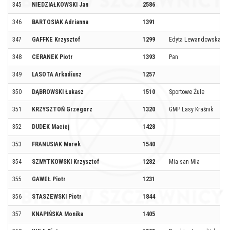
345
NIEDZIAŁKOWSKI Jan
2586
346
BARTOSIAK Adrianna
1391
347
GAFFKE Krzysztof
1299
Edyta Lewandowska T
348
CERANEK Piotr
1393
Pan
349
LASOTA Arkadiusz
1257
350
DĄBROWSKI Łukasz
1510
Sportowe Żule
351
KRZYSZTOŃ Grzegorz
1320
GMP Lasy Kraśnik
352
DUDEK Maciej
1428
353
FRANUSIAK Marek
1540
354
SZMYTKOWSKI Krzysztof
1282
Mia san Mia
355
GAWEŁ Piotr
1231
356
STASZEWSKI Piotr
1844
357
KNAPIŃSKA Monika
1405