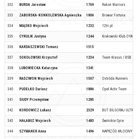
332
BURDA Jarosław
1769
Rakoń Warriors
333
ZABORSKA-KONKOLEWSKA Agnieszka
1806
Browar Fortuna
334
MIĄSKO Wojciech
1232
12tri.pl
335
CYRULIK Justyna
1244
Krakowski Klub OYAMA
336
KARDASZEWSKI Tomasz
1515
337
SOKOŁOWSKI Krzysztof
1234
Team Krasus / BSB
338
LUBOWIECKA Katarzyna
1341
339
RADZIWON Wojciech
1507
Ostróda Runners
340
PUDEŁKO Dariusz
1886
Opel Activ Team
341
SIUDY Przemysław
1285
342
KORDOWICZ Łukasz
2329
BUT BIŁGORAJ ULTRA T
343
HAŁABUZ Wojciech
1483
Świńskie Cyce
344
SZYMANEK Anna
1496
NAPRZÓD MŁOCINY