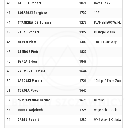
42
LASOTA Robert
1871
Dom i Las 7
43
SOLARSKI Sergiusz
1739
1981
44
STANKIEWICZ Tomasz
1275
PLANYBIEGOWE.PL
45
ZAJĄC Robert
1327
Orange Polska
46
BARAN Piotr
1309
Trail Is Our Way
47
SENDOR Piotr
1829
48
BYRSA Sylwia
1849
49
ZYGMUNT Tomasz
1644
50
LASOCKI Marcin
1721
12tri.pl / Team Zabiega
51
SZKOŁA Paweł
1640
52
SZCZEPANIAK Damian
1676
Damian
53
DUDEK Wojciech
1725
Wojciech Dudek
54
ZABEL Robert
1230
WKS Wawel Kraków