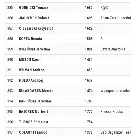
385
GÓRNICKI Tomasz
1630
X@X
386
JACHYMEK Robert
1695
Team Zabieganedni
387
CISZEWSKI Krzysztof
1622
388
KOPEĆ Renata
1505
B
389
WIKLIŃSKI Jarosław
1821
Czysta Amatorka
390
MOSOŃ Kamil
1454
391
WILMAN Andrzej
1650
392
HOŁUJ Andrzej
1657
393
KUŁAKOWSKA Monika
1474
W pogoni za duchem
394
KARPIŃSKI Jarosław
1783
395
BAJOREK Norbert
1770
Fitness Freaks
396
TUROSZ Zbigniew
1754
397
COLAUTTI Enrico
1373
Bad Organizer Team