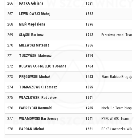
266
RATKA Adriana
1621
267
LEWNIOWSKI Błażej
1862
268
BIEŃ Magdalena
1896
269
ŚLĄSKI Bartosz
1742
Przedwojewski Team
270
MILEWSKI Mateusz
1866
271
TUSZYŃSKI Mateusz
1519
272
KUJAWSKA-FREJLICH Joanna
1404
273
PRĘGOWSKI Michał
1463
Stare Babice Biegają /
274
TOMASZEWSKI Tomasz
1895
275
WLAZŁOWSKI Radosław
1791
276
PAPRZYCKI Romuald
1735
Norbullo Team biega nat
277
WILAMOWSKI Bartłomiej
1241
RYKOWISKO Team
278
BARDAN Michał
1681
BBKS Ławeczka Wilanó