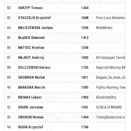
82
SKRZYP Tomasz
1444
83
STASZELIS Krzysztof
1848
Poco Loco Adventure
84
MALISZEWSKA Justyna
1596
MotoMroko
85
BŁĄDEK Sławomir
1412
86
MATUSZ Krystian
1346
87
MAJKUT Andrzej
1842
KS Harpagan Tarnobrze
88
DOLCZEWSKI Dariusz
1705
Naprzód Młociny BAT
89
SKOWRON Michał
1811
biegam_bo_mam_dzieci
90
BANASIAK Marcin
1583
Fujitsu Running Team
91
BIENIAS Łukasz
1902
BlackHatUltra
92
GRUPA Jarosław
1501
SZWLA STARGARD
93
SWORSKI Roman
1494
TrenujSkutecznie.com 
94
RUSIN Krzysztof
1796