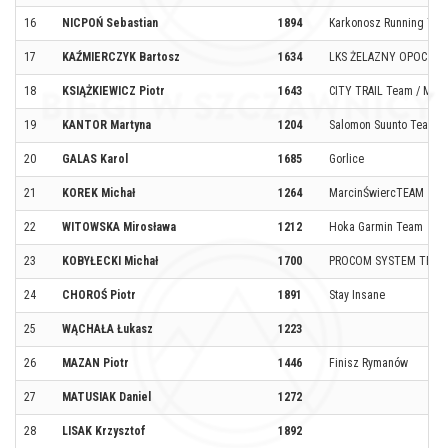
16
NICPOŃ Sebastian
1894
Karkonosz Running Te
17
KAŹMIERCZYK Bartosz
1634
LKS ŻELAZNY OPOCZN
18
KSIĄŻKIEWICZ Piotr
1643
CITY TRAIL Team / MKS
19
KANTOR Martyna
1204
Salomon Suunto Team
20
GALAS Karol
1685
Gorlice
21
KOREK Michał
1264
MarcinŚwiercTEAM
22
WITOWSKA Mirosława
1212
Hoka Garmin Team
23
KOBYŁECKI Michał
1700
PROCOM SYSTEM TEAM
24
CHOROŚ Piotr
1891
Stay Insane
25
WĄCHAŁA Łukasz
1223
26
MAZAN Piotr
1446
Finisz Rymanów
27
MATUSIAK Daniel
1272
28
LISAK Krzysztof
1892