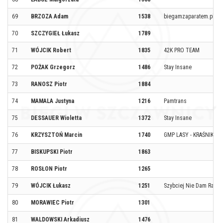
69
BRZOZA Adam
1538
biegamzaparatem.pl
70
SZCZYGIEŁ Łukasz
1789
71
WÓJCIK Robert
1835
42K PRO TEAM
72
POŻAK Grzegorz
1486
Stay Insane
73
RANOSZ Piotr
1884
74
MAMALA Justyna
1216
Pamtrans
75
DESSAUER Wioletta
1372
Stay Insane
76
KRZYSZTOŃ Marcin
1740
GMP LASY - KRAŚNIK
77
BISKUPSKI Piotr
1863
78
ROSŁON Piotr
1265
79
WÓJCIK Łukasz
1251
Szybciej Nie Dam Rady
80
MORAWIEC Piotr
1301
81
WALDOWSKI Arkadiusz
1476