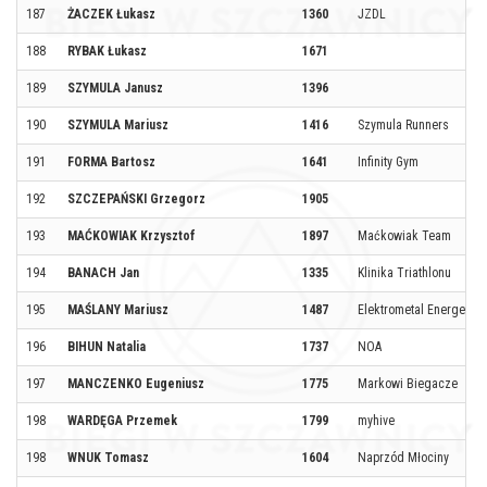
187
ŻACZEK Łukasz
1360
JZDL
188
RYBAK Łukasz
1671
189
SZYMULA Janusz
1396
190
SZYMULA Mariusz
1416
Szymula Runners
191
FORMA Bartosz
1641
Infinity Gym
192
SZCZEPAŃSKI Grzegorz
1905
193
MAĆKOWIAK Krzysztof
1897
Maćkowiak Team
194
BANACH Jan
1335
Klinika Triathlonu
195
MAŚLANY Mariusz
1487
Elektrometal Energetyka
196
BIHUN Natalia
1737
NOA
197
MANCZENKO Eugeniusz
1775
Markowi Biegacze
198
WARDĘGA Przemek
1799
myhive
198
WNUK Tomasz
1604
Naprzód Młociny