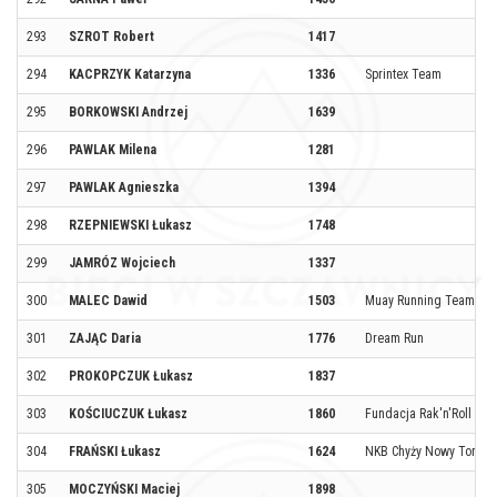
293
SZROT Robert
1417
294
KACPRZYK Katarzyna
1336
Sprintex Team
295
BORKOWSKI Andrzej
1639
296
PAWLAK Milena
1281
297
PAWLAK Agnieszka
1394
298
RZEPNIEWSKI Łukasz
1748
299
JAMRÓZ Wojciech
1337
300
MALEC Dawid
1503
Muay Running Team
301
ZAJĄC Daria
1776
Dream Run
302
PROKOPCZUK Łukasz
1837
303
KOŚCIUCZUK Łukasz
1860
Fundacja Rak'n'Roll
304
FRAŃSKI Łukasz
1624
NKB Chyży Nowy Tomyśl
305
MOCZYŃSKI Maciej
1898