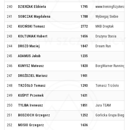
240
DZIERŻAK Elżbieta
1795
www.treningfizjoterapia.
241
SOBCZAK Magdalena
1788
Wybiegaj Siebie
242
KUCIŃSKI Tomasz
2772
MKB Dreptak
243
KOŁTUNIAK Hubert
1656
Drużyna Stasia
244
DROZD Maciej
1847
Dream Run
245
ADAMUS Jakub
1235
246
KUNYSZ Mateusz
1820
BorgWarner Running T
247
DROŹDZIEL Mariusz
1901
248
TRZÓSŁO Tomasz
1293
Tomasz Trzósło
249
KUŚPIT Przemek
1631
250
TYLIBA Ireneusz
1851
Jura TEAM
251
BODZIOCH Grzegorz
1252
Gorlicka Grupa Biegowa
252
MOSIO Grzegorz
1636