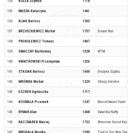
134
KOŁEK Szymon
1718
135
MAGDA Katarzyna
1461
136
KIJAK Bartosz
1263
137
BRZUSZKIEWICZ Michał
1757
Dream Run
138
PROKULEWICZ Tomasz
1867
139
SMACZNY Bartłomiej
1528
WTM
140
KWIATKOWSKI Przemysław
1256
141
STASIAK Bartosz
1600
Drużyna Szpiku
142
MRÓWKA Michał
1229
Obozy Górskie
143
ESZNER Agnieszka
1717
144
KOSMALA Przemek
1247
MarcinSwiercTeam
145
RYMAR Alan
1468
Gwardia Nafty
146
KACZMAREK Maciej
1722
Meissner Kozioł Kaczmar
147
MRUGAŁA Monika
1390
Trail Is Our Way Team