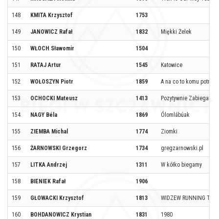
148
KMITA Krzysztof
1753
149
JANOWICZ Rafał
1832
Miękki Żelek
150
WŁOCH Sławomir
1504
151
RATAJ Artur
1545
Katowice
152
WOŁOSZYN Piotr
1859
A na co to komu potrze
153
OCHOCKI Mateusz
1413
Pozytywnie Zabiegani 
154
NAGY Béla
1869
Ólomlábúak
155
ZIEMBA Michal
1774
Ziomki
156
ŻARNOWSKI Grzegorz
1734
gregzarnowski.pl
157
LITKA Andrzej
1311
W kółko biegamy
158
BIENIEK Rafał
1906
159
GŁOWACKI Krzysztof
1813
WIDZEW RUNNING TEA
160
BOHDANOWICZ Krystian
1831
1980