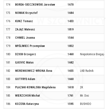
174
BORDA-SIECZKOWSKI Jarosław
1670
175
NOWAK Krzysztof
1684
176
KUNZ Tomasz
1433
177
ZAJĄC Mateusz
1819
178
CHMIEL Joanna
1544
179
MYŚLIWIEC Przemysław
1852
180
DZIOB Grzegorz
1460
Niepołomice Biegają
181
ILKOVIC Matus
1682
182
WERENKOWICZ-WRONA Ilona
1655
LKB Rudnik
183
GOTFRYD Adam
1660
184
PŁAZIAK-KOWALSKA Magdalena
1618
2K
185
WIERZCHOŃ Michał
1761
Mr. Doc
186
KOZERA Katarzyna
1595
BUSHIDO