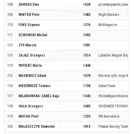
108
GARGAS Ewa
1628
przedwojewski_team
109
WINTER Piotr
1482
Night Runners
110
FUKS Szymon
1376
McBiegacze
111
DZIKOWSKI Michal
1582
112
ZYS Marcin
1581
113
ZAJĄC Grzegorz
1516
Lubelski Węgiel Bogda
114
PAPIERZ Marta
1448
115
WASIEWICZ Adam
1678
Nie mój cyrk, moje Małp
116
NIEDŹWIEDŹ Tomasz
1738
SobasTeam
117
MILANOWSKA-ZABEL Kaja
1340
#CodeAgainstCancer
118
GALA Grzegorz
1683
SCHENKER TECHNOLOG
119
MUCHA Piotr
1233
PM Kancelaria
120
WALASZCZYK Sławomir
1815
Polwax Racing Team