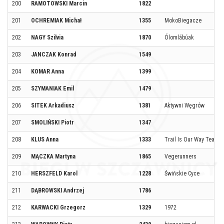
200
RAMOTOWSKI Marcin
1822
201
OCHREMIAK Michał
1355
MokoBiegacze
202
NAGY Szilvia
1870
Ólomlábúak
203
JANCZAK Konrad
1549
204
KOMAR Anna
1399
205
SZYMANIAK Emil
1479
206
SITEK Arkadiusz
1381
Aktywni Węgrów
207
SMOLIŃSKI Piotr
1347
208
KLUS Anna
1333
Trail Is Our Way Team
209
MĄCZKA Martyna
1865
Vegerunners
210
HERSZFELD Karol
1228
Świńskie Cyce
211
DĄBROWSKI Andrzej
1786
212
KARWACKI Grzegorz
1329
1972