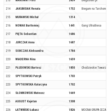
213
WAROWNY Piotr
2439
biegusiem.pl
214
JAKUBISIAK Renata
1752
Biegam na Tarchominie
215
MURAWSKI Michał
1314
216
NOWAK Bartłomiej
1441
Gang UltraBiesa
217
PIĘTA Sebastian
1686
218
JURCZAK Anna
1687
219
SOBCZAK Aleksandra
1784
220
WIADERNA Nina
1659
221
PŁUDOWSKI Bartosz
1850
Chodzieskie Towarzyst
222
SPYTKOWSKI Patryk
1703
223
SPYTKOWSKA Katarzyna
1702
224
SŁOMKOWSKI Mateusz
1669
225
AUGUST Kajetan
1308
226
ŁATWIŃSKI Łukasz
1826
MOCNA GRUPA CEZARA