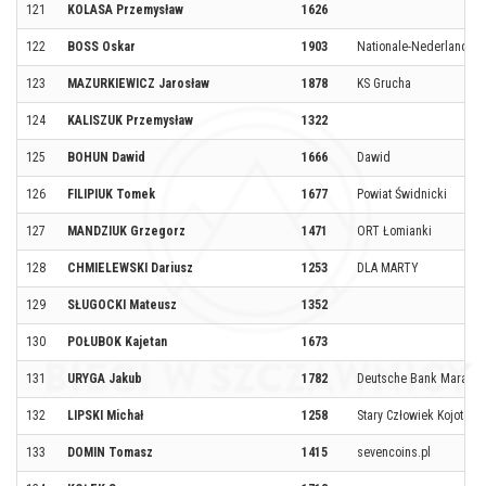
121
KOLASA Przemysław
1626
122
BOSS Oskar
1903
Nationale-Nederlanden
123
MAZURKIEWICZ Jarosław
1878
KS Grucha
124
KALISZUK Przemysław
1322
125
BOHUN Dawid
1666
Dawid
126
FILIPIUK Tomek
1677
Powiat Świdnicki
127
MANDZIUK Grzegorz
1471
ORT Łomianki
128
CHMIELEWSKI Dariusz
1253
DLA MARTY
129
SŁUGOCKI Mateusz
1352
130
POŁUBOK Kajetan
1673
131
URYGA Jakub
1782
Deutsche Bank Maratho
132
LIPSKI Michał
1258
Stary Człowiek Kojot
133
DOMIN Tomasz
1415
sevencoins.pl