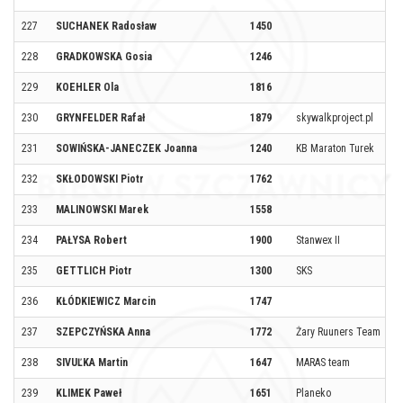
227
SUCHANEK Radosław
1450
228
GRADKOWSKA Gosia
1246
229
KOEHLER Ola
1816
230
GRYNFELDER Rafał
1879
skywalkproject.pl
231
SOWIŃSKA-JANECZEK Joanna
1240
KB Maraton Turek
232
SKŁODOWSKI Piotr
1762
233
MALINOWSKI Marek
1558
234
PAŁYSA Robert
1900
Stanwex II
235
GETTLICH Piotr
1300
SKS
236
KŁÓDKIEWICZ Marcin
1747
237
SZEPCZYŃSKA Anna
1772
Żary Ruuners Team
238
SIVUĽKA Martin
1647
MARAS team
239
KLIMEK Paweł
1651
Planeko