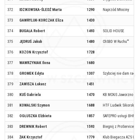
372
IDZIKOWSKA-ŚLEDŹ Marta
1290
Naprzód Młociny
373
GAWRYLUK-KORCZAK Eliza
1430
374
BUGAŁA Robert
1493
SOLID HOUSE
375
JĘDRUŚ Jakub
1480
ChSBD W Ruchu""
376
KOZON Krzysztof
1728
377
WAWRZYNIAK Ilona
1680
378
GROMEK Edyta
1307
Szybciej nie dam rady
379
ZAWISZA Łukasz
1451
380
KUŚ Gabriela
1470
KB MCKiS Jaworzno
381
KOWALSKI Szymon
1688
HTF Ludwik Sikorski
382
OGŁUSZKA Elżbieta
1857
SAFEPRO usługi BHP
383
DREWNIK Robert
1593
Biegnij z ProService
384
ŻAK Krzysztof
1779
Klub Biegacza AZS UEK