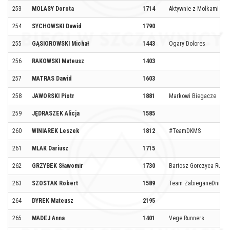
253
MOLASY Dorota
1714
Aktywnie z Molkami
254
SYCHOWSKI Dawid
1790
255
GĄSIOROWSKI Michał
1443
Ogary Dolores
256
RAKOWSKI Mateusz
1403
257
MATRAS Dawid
1603
258
JAWORSKI Piotr
1881
Markowi Biegacze
259
JĘDRASZEK Alicja
1585
260
WINIAREK Leszek
1812
#TeamDKMS
261
MLAK Dariusz
1715
262
GRZYBEK Sławomir
1730
Bartosz Gorczyca Runn
263
SZOSTAK Robert
1589
Team ZabieganeDni
264
DYREK Mateusz
2195
265
MADEJ Anna
1401
Vege Runners