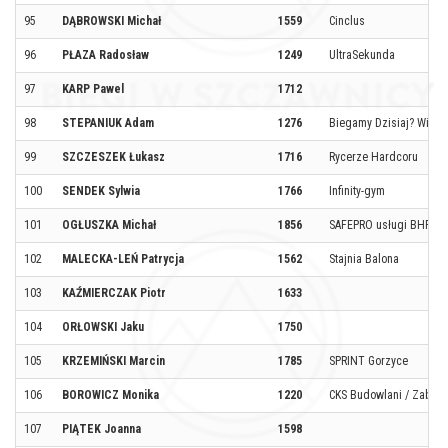
95
DĄBROWSKI Michał
1559
Cinclus
96
PŁAZA Radosław
1249
UltraSekunda
97
KARP Pawel
1712
98
STEPANIUK Adam
1276
Biegamy Dzisiaj? Wierz
99
SZCZESZEK Łukasz
1716
Rycerze Hardcoru
100
SENDEK Sylwia
1766
Infinity-gym
101
OGŁUSZKA Michał
1856
SAFEPRO usługi BHP
102
MALECKA-LEŃ Patrycja
1562
Stajnia Balona
103
KAŹMIERCZAK Piotr
1633
104
ORŁOWSKI Jaku
1750
105
KRZEMIŃSKI Marcin
1785
SPRINT Gorzyce
106
BOROWICZ Monika
1220
CKS Budowlani / Zabie
107
PIĄTEK Joanna
1598