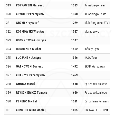
319
POPRAWSKI Mateusz
1383
Kilińskiego Team
320
KRYGIER Przemysław
1398
Kilińskiego Team
321
GRZYB Krzysztof
1279
Klub Biegacza RTV Eur
322
KOSMOWSKI Wiesław
1527
Moraczewo
323
BOCZKOWSKA Justyna
1547
324
BOCHENEK Michał
1502
Infinity Gym
325
ŁUCJANEK Justyna
1326
KAJA Team
326
GATKOWSKI Dariusz
1492
SKPB Warszawa
327
KUTRZYK Przemysław
1459
328
CHOMA Marek
1568
Pędzace Leniwce
329
RZYSZKIEWICZ Tomasz
1620
Pędzące Leniwce
330
PERENC Michał
1321
Carpathian Runners
331
KONKOLEWSKI Maciej
1805
BROWAR FORTUNA