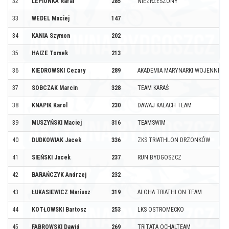
32
LEPIONKA Rafal
285
NIEZRZESZONY
33
WEDEL Maciej
147
34
KANIA Szymon
202
35
HAIZE Tomek
213
36
KIEDROWSKI Cezary
289
AKADEMIA MARYNARKI WOJENNEJ
37
SOBCZAK Marcin
328
TEAM KARAŚ
38
KNAPIK Karol
230
DAWAJ KALACH TEAM
39
MUSZYŃSKI Maciej
316
TEAMSWIM
40
DUDKOWIAK Jacek
336
ZKS TRIATHLON DRZONKÓW
41
SIEŃSKI Jacek
237
RUN BYDGOSZCZ
42
BARAŃCZYK Andrzej
232
43
ŁUKASIEWICZ Mariusz
319
ALOHA TRIATHLON TEAM
44
KOTŁOWSKI Bartosz
253
LKS OSTROMECKO
45
FABROWSKI Dawid
269
TRITATA OCHALTEAM