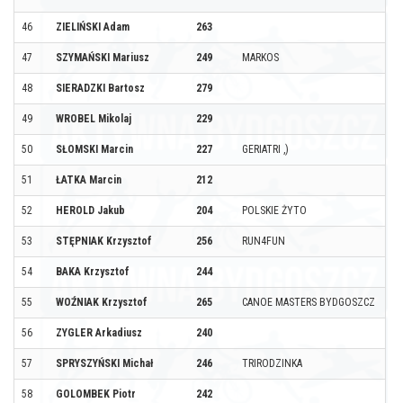
46
ZIELIŃSKI Adam
263
47
SZYMAŃSKI Mariusz
249
MARKOS
48
SIERADZKI Bartosz
279
49
WROBEL Mikolaj
229
50
SŁOMSKI Marcin
227
GERIATRI ,)
51
ŁATKA Marcin
212
52
HEROLD Jakub
204
POLSKIE ŻYTO
53
STĘPNIAK Krzysztof
256
RUN4FUN
54
BAKA Krzysztof
244
55
WOŹNIAK Krzysztof
265
CANOE MASTERS BYDGOSZCZ
56
ZYGLER Arkadiusz
240
57
SPRYSZYŃSKI Michał
246
TRIRODZINKA
58
GOLOMBEK Piotr
242