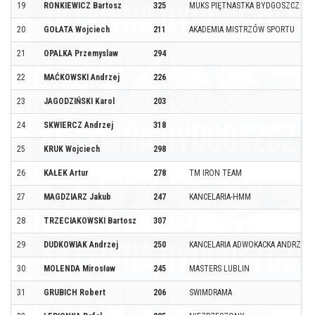
19
RONKIEWICZ Bartosz
325
MUKS PIĘTNASTKA BYDGOSZCZ
20
GOŁATA Wojciech
211
AKADEMIA MISTRZÓW SPORTU
21
OPALKA Przemyslaw
294
22
MAĆKOWSKI Andrzej
226
23
JAGODZIŃSKI Karol
203
24
SKWIERCZ Andrzej
318
25
KRUK Wojciech
298
26
KAŁEK Artur
278
TM IRON TEAM
27
MAGDZIARZ Jakub
247
KANCELARIA-HMM
28
TRZECIAKOWSKI Bartosz
307
29
DUDKOWIAK Andrzej
250
KANCELARIA ADWOKACKA ANDRZEJ 
30
MOLENDA Mirosław
245
MASTERS LUBLIN
31
GRUBICH Robert
206
SWIMDRAMA