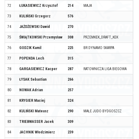
72
ŁUKASIEWICZ Krzysztof
214
MAJA
73
KULIŃSKI Grzegorz
576
74
JAŻDŻEWSKI Dawid
270
75
ŚWIĄTKOWSKI Przemysław
308
PRZEMKEK_DRAFT_KEK
76
GODZIK Kamil
225
BR DYNAMO SKARPA
77
POPENDA Lech
315
78
GARGASIEWICZ Kacper
287
RATOWNICZA LIGA BIEGOWA
79
ŁYSAK Sebastian
266
80
NOWAK Adrian
257
81
KRYGIER Maciej
324
82
KULIŃSKI Mateusz
290
MAŁE JUDO BYDGOSZCZ
83
TRIEBWASSER Jacek
309
84
JACHNIK Włodzimierz
239