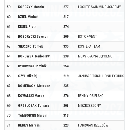
59
KOPCZYK Marcin
277
LOCHTE SWIMMING ACADEMY
60
DZIEL Michał
217
61
KISIEL Piotr
274
62
BOBORYCKI Szymon
209
ROTOR-VENT
63
SIECZKO Tomek
335
KOSTERA TEAM
64
BOROWSKI Radosław
238
MLKS KRAJNA SĘPÓLNO
65
DYBOWSKI Dominik
254
66
GŻYL Mikolaj
219
JANUSZE TRIATHLONU EXODUS TE
67
DOMERACKI Mateusz
235
68
KOWALSKI Marek
276
REKINY OSIELSKO
69
GRZELCZAK Tomasz
201
NIEZRZESZONY
70
TAMBORSKI Marcin
313
71
BERES Marcin
223
HARPAGAN RZESZÓW