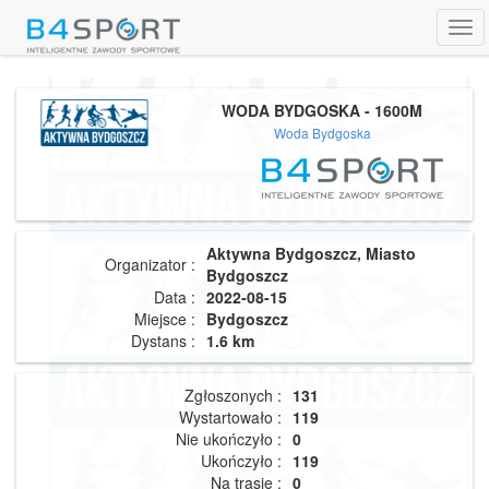
Tog
navi
WODA BYDGOSKA - 1600M
Woda Bydgoska
Aktywna Bydgoszcz, Miasto
Organizator :
Bydgoszcz
Data :
2022-08-15
Miejsce :
Bydgoszcz
Dystans :
1.6 km
Zgłoszonych :
131
Wystartowało :
119
Nie ukończyło :
0
Ukończyło :
119
Na trasie :
0