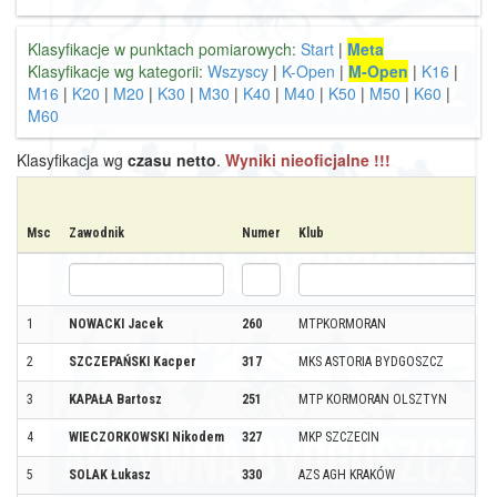
Klasyfikacje w punktach pomiarowych:
Start
|
Meta
Klasyfikacje wg kategorii:
Wszyscy
|
K-Open
|
M-Open
|
K16
|
M16
|
K20
|
M20
|
K30
|
M30
|
K40
|
M40
|
K50
|
M50
|
K60
|
M60
Klasyfikacja wg
czasu netto
.
Wyniki nieoficjalne !!!
Msc
Zawodnik
Numer
Klub
1
NOWACKI Jacek
260
MTPKORMORAN
2
SZCZEPAŃSKI Kacper
317
MKS ASTORIA BYDGOSZCZ
3
KAPAŁA Bartosz
251
MTP KORMORAN OLSZTYN
4
WIECZORKOWSKI Nikodem
327
MKP SZCZECIN
5
SOLAK Łukasz
330
AZS AGH KRAKÓW