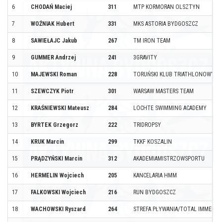
6
CHODAŃ Maciej
311
MTP KORMORAN OLSZTYN
7
WOŹNIAK Hubert
331
MKS ASTORIA BYDGOSZCZ
8
SAWIEŁAJC Jakub
267
TM IRON TEAM
9
GUMMER Andrzej
241
3GRAVITY
10
MAJEWSKI Roman
228
TORUŃSKI KLUB TRIATHLONOWY
11
SZEWCZYK Piotr
301
WARSAW MASTERS TEAM
12
KRAŚNIEWSKI Mateusz
284
LOCHTE SWIMMING ACADEMY
13
BYRTEK Grzegorz
222
TRIDROPSY
14
KRUK Marcin
299
TKKF KOSZALIN
15
PRĄDZYŃSKI Marcin
312
AKADEMIAMISTRZOWSPORTU
16
HERMELIN Wojciech
205
KANCELARIA HMM
17
FALKOWSKI Wojciech
216
RUN BYDGOSZCZ
18
WACHOWSKI Ryszard
264
STREFA PŁYWANIA/TOTAL IMMERSI