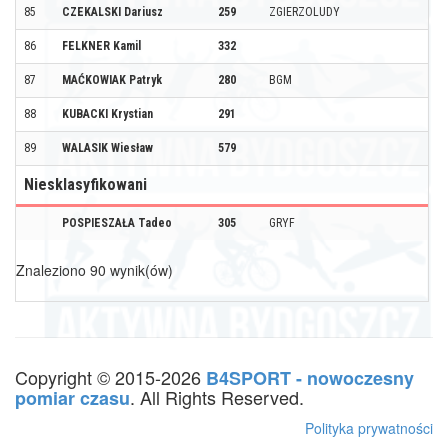
85
CZEKALSKI Dariusz
259
ZGIERZOLUDY
86
FELKNER Kamil
332
87
MAĆKOWIAK Patryk
280
BGM
88
KUBACKI Krystian
291
89
WALASIK Wiesław
579
Niesklasyfikowani
POSPIESZAŁA Tadeo
305
GRYF
Znaleziono 90 wynik(ów)
Copyright © 2015-2026
B4SPORT - nowoczesny
. All Rights Reserved.
pomiar czasu
Polityka prywatności