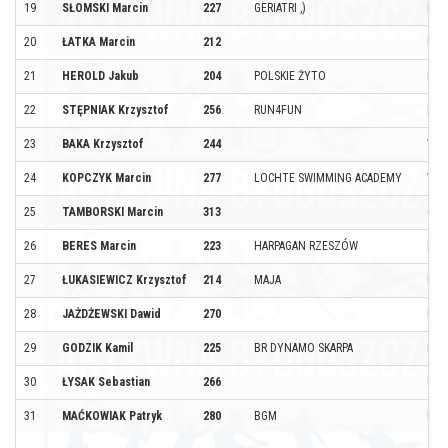
19
SŁOMSKI Marcin
227
GERIATRI ,)
MAK
20
ŁATKA Marcin
212
MYŚ
21
HEROLD Jakub
204
POLSKIE ŻYTO
BYD
22
STĘPNIAK Krzysztof
256
RUN4FUN
BYD
23
BAKA Krzysztof
244
WAR
24
KOPCZYK Marcin
277
LOCHTE SWIMMING ACADEMY
WAR
25
TAMBORSKI Marcin
313
OLS
26
BERES Marcin
223
HARPAGAN RZESZÓW
BYD
27
ŁUKASIEWICZ Krzysztof
214
MAJA
BYD
28
JAŻDŻEWSKI Dawid
270
BYD
29
GODZIK Kamil
225
BR DYNAMO SKARPA
BYD
30
ŁYSAK Sebastian
266
BYD
31
MAĆKOWIAK Patryk
280
BGM
LES