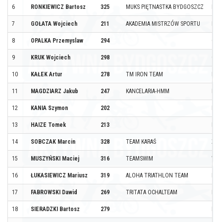
6
RONKIEWICZ Bartosz
325
MUKS PIĘTNASTKA BYDGOSZCZ
BYD
7
GOŁATA Wojciech
211
AKADEMIA MISTRZÓW SPORTU
DĄB
8
OPALKA Przemyslaw
294
OSI
9
KRUK Wojciech
298
GRY
10
KAŁEK Artur
278
TM IRON TEAM
BYD
11
MAGDZIARZ Jakub
247
KANCELARIA-HMM
PRZ
12
KANIA Szymon
202
BYD
13
HAIZE Tomek
213
BYD
14
SOBCZAK Marcin
328
TEAM KARAŚ
ŻO
15
MUSZYŃSKI Maciej
316
TEAMSWIM
WŁO
16
ŁUKASIEWICZ Mariusz
319
ALOHA TRIATHLON TEAM
INO
17
FABROWSKI Dawid
269
TRITATA OCHALTEAM
BYD
18
SIERADZKI Bartosz
279
NIE