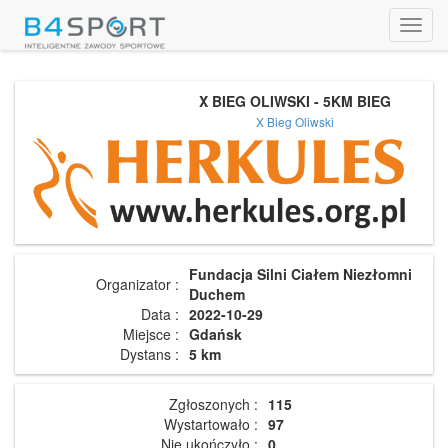
Toggl
navig
X BIEG OLIWSKI - 5KM BIEG
X Bieg Oliwski
Fundacja Silni Ciałem Niezłomni
Organizator :
Duchem
Data :
2022-10-29
Miejsce :
Gdańsk
Dystans :
5 km
Zgłoszonych :
115
Wystartowało :
97
Nie ukończyło :
0