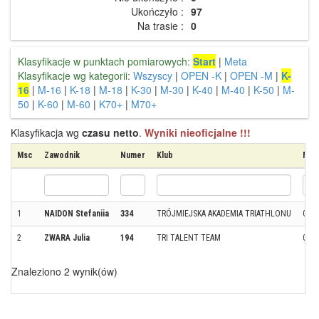
Ukończyło :
97
Na trasie :
0
Klasyfikacje w punktach pomiarowych:
Start
|
Meta
Klasyfikacje wg kategorii:
Wszyscy
|
OPEN -K
|
OPEN -M
|
K-
16
|
M-16
|
K-18
|
M-18
|
K-30
|
M-30
|
K-40
|
M-40
|
K-50
|
M-
50
|
K-60
|
M-60
|
K70+
|
M70+
Klasyfikacja wg
czasu netto
.
Wyniki nieoficjalne !!!
Msc
Zawodnik
Numer
Klub
Mie
1
NAIDON Stefaniia
334
TRÓJMIEJSKA AKADEMIA TRIATHLONU
GDA
2
ZWARA Julia
194
TRI TALENT TEAM
GDA
Znaleziono 2 wynik(ów)