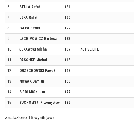
6
STUŁA Rafał
181
7
JEKA Rafał
135
8
FALBA Paweł
122
9
JACHIMOWICZ Bartosz
133
10
ŁUKAWSKI Michał
157
ACTIVE LIFE
11
DASCHKE Michał
118
12
ORZECHOWSKI Paweł
168
13
NOWAK Damian
165
14
SIEDLARSKI Jan
177
15
SUCHOMSKI Przemysław
182
Znaleziono 15 wynik(ów)