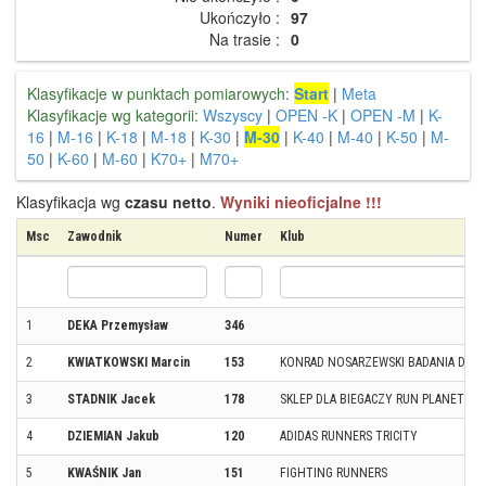
Ukończyło :
97
Na trasie :
0
Klasyfikacje w punktach pomiarowych:
Start
|
Meta
Klasyfikacje wg kategorii:
Wszyscy
|
OPEN -K
|
OPEN -M
|
K-
16
|
M-16
|
K-18
|
M-18
|
K-30
|
M-30
|
K-40
|
M-40
|
K-50
|
M-
50
|
K-60
|
M-60
|
K70+
|
M70+
Klasyfikacja wg
czasu netto
.
Wyniki nieoficjalne !!!
Msc
Zawodnik
Numer
Klub
1
DEKA Przemysław
346
2
KWIATKOWSKI Marcin
153
KONRAD NOSARZEWSKI BADANIA DIET
3
STADNIK Jacek
178
SKLEP DLA BIEGACZY RUN PLANET
4
DZIEMIAN Jakub
120
ADIDAS RUNNERS TRICITY
5
KWAŚNIK Jan
151
FIGHTING RUNNERS