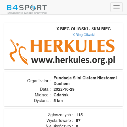
Toggl
navig
X BIEG OLIWSKI - 5KM BIEG
X Bieg Oliwski
Fundacja Silni Ciałem Niezłomni
Organizator :
Duchem
Data :
2022-10-29
Miejsce :
Gdańsk
Dystans :
5 km
Zgłoszonych :
115
Wystartowało :
97
Nie ukończyło :
0