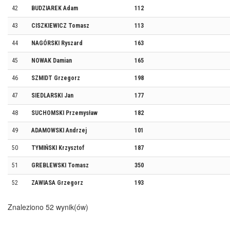
42
BUDZIAREK Adam
112
43
CISZKIEWICZ Tomasz
113
44
NAGÓRSKI Ryszard
163
45
NOWAK Damian
165
46
SZMIDT Grzegorz
198
47
SIEDLARSKI Jan
177
48
SUCHOMSKI Przemysław
182
49
ADAMOWSKI Andrzej
101
50
TYMIŃSKI Krzysztof
187
51
GREBLEWSKI Tomasz
350
52
ZAWIASA Grzegorz
193
Znaleziono 52 wynik(ów)