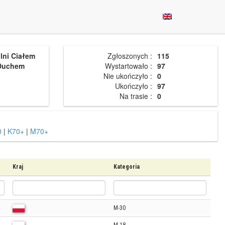
lni Ciałem
Zgłoszonych :
115
 Duchem
Wystartowało :
97
Nie ukończyło :
0
Ukończyło :
97
Na trasie :
0
0
|
K70+
|
M70+
Kraj
Kategoria
M-30