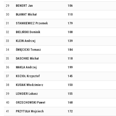
29
BENERT Jan
106
30
BŁAWAT Michał
110
31
STANKIEWICZ Przemek
179
32
BIELIŃSKI Dominik
108
33
KLEIN Andrzej
139
34
ŚWIĘCICKI Tomasz
184
35
DASCHKE Michał
118
36
MAKLA Andrzej
199
37
KOZIOŁ Krzysztof
145
38
KUSIAK Włodzimierz
150
39
LENGIER Lukasz
155
40
ORZECHOWSKI Paweł
168
41
PRZYTUŁA Wojciech
172