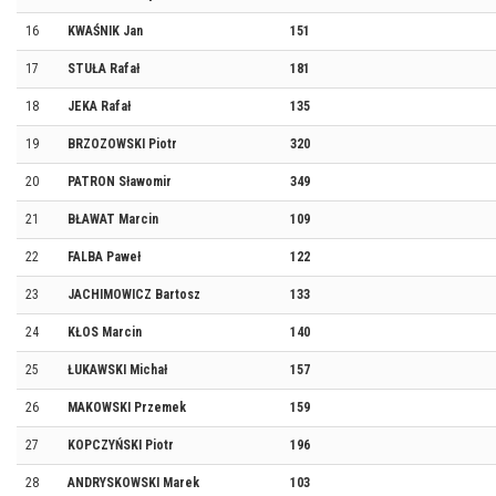
16
KWAŚNIK Jan
151
17
STUŁA Rafał
181
18
JEKA Rafał
135
19
BRZOZOWSKI Piotr
320
20
PATRON Sławomir
349
21
BŁAWAT Marcin
109
22
FALBA Paweł
122
23
JACHIMOWICZ Bartosz
133
24
KŁOS Marcin
140
25
ŁUKAWSKI Michał
157
26
MAKOWSKI Przemek
159
27
KOPCZYŃSKI Piotr
196
28
ANDRYSKOWSKI Marek
103