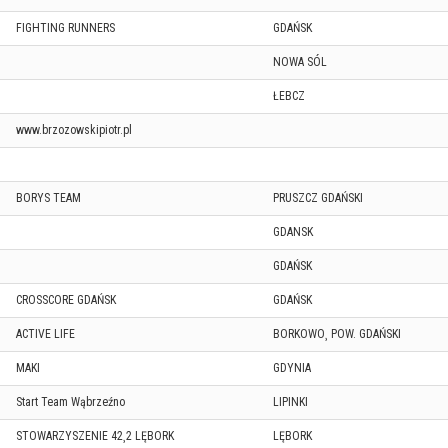
FIGHTING RUNNERS
GDAŃSK
NOWA SÓL
ŁEBCZ
www.brzozowskipiotr.pl
BORYS TEAM
PRUSZCZ GDAŃSKI
GDANSK
GDAŃSK
CROSSCORE GDAŃSK
GDAŃSK
ACTIVE LIFE
BORKOWO¸ POW. GDAŃSKI
MAKI
GDYNIA
Start Team Wąbrzeźno
LIPINKI
STOWARZYSZENIE 42¸2 LĘBORK
LĘBORK