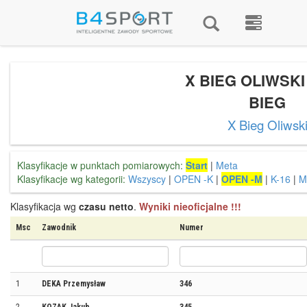
X BIEG OLIWSKI
BIEG
X Bieg Oliwsk
Klasyfikacje w punktach pomiarowych:
Start
|
Meta
Klasyfikacje wg kategorii:
Wszyscy
|
OPEN -K
|
OPEN -M
|
K-16
|
M
Klasyfikacja wg
czasu netto
.
Wyniki nieoficjalne !!!
Msc
Zawodnik
Numer
1
DEKA Przemysław
346