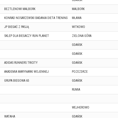
GDAŃSK
BEZTLENOWI MALBORK
MALBORK
KONRAD NOSARZEWSKI BADANIA DIETA TRENING
MŁAWA
JP BIEGAĆ Z PASJĄ
WITKOWO
SKLEP DLA BIEGACZY RUN PLANET
ZIELONA GÓRA
GDAŃSK
GDAŃSK
ADIDAS RUNNERS TRICITY
GDAŃSK
AKADEMIA MARYNARKI WOJENNEJ
POZEZDRZE
GRUPA BIEGOWA 65
GDAŃSK
RUMIA
WEJHEROWO
WATAHA
GDAŃSK