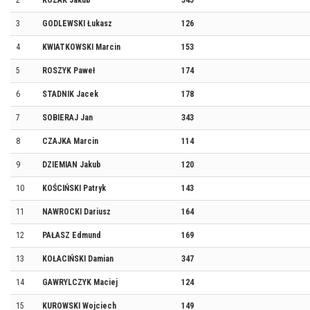
2
KOZAK Jakub
345
3
GODLEWSKI Łukasz
126
4
KWIATKOWSKI Marcin
153
5
ROSZYK Paweł
174
6
STADNIK Jacek
178
7
SOBIERAJ Jan
343
8
CZAJKA Marcin
114
9
DZIEMIAN Jakub
120
10
KOŚCIŃSKI Patryk
143
11
NAWROCKI Dariusz
164
12
PAŁASZ Edmund
169
13
KOŁACIŃSKI Damian
347
14
GAWRYLCZYK Maciej
124
15
KUROWSKI Wojciech
149