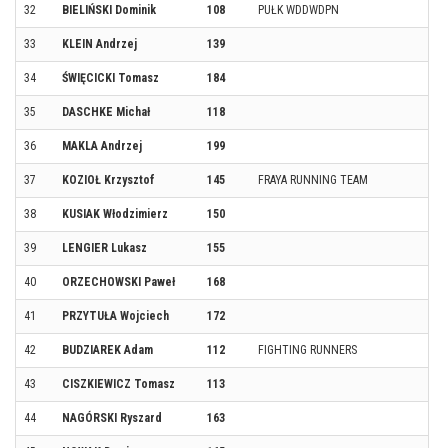
32
BIELIŃSKI Dominik
108
PUŁK WDDWDPN
33
KLEIN Andrzej
139
34
ŚWIĘCICKI Tomasz
184
35
DASCHKE Michał
118
36
MAKLA Andrzej
199
37
KOZIOŁ Krzysztof
145
FRAYA RUNNING TEAM
38
KUSIAK Włodzimierz
150
39
LENGIER Lukasz
155
40
ORZECHOWSKI Paweł
168
41
PRZYTUŁA Wojciech
172
42
BUDZIAREK Adam
112
FIGHTING RUNNERS
43
CISZKIEWICZ Tomasz
113
44
NAGÓRSKI Ryszard
163