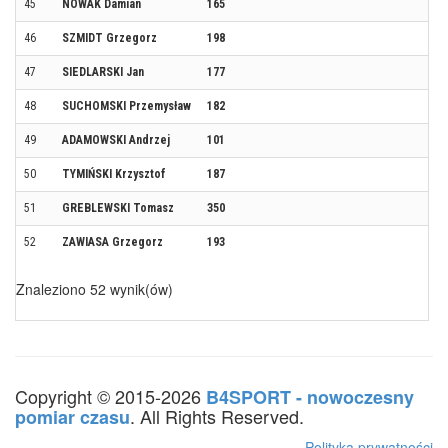
45
NOWAK Damian
165
46
SZMIDT Grzegorz
198
47
SIEDLARSKI Jan
177
48
SUCHOMSKI Przemysław
182
49
ADAMOWSKI Andrzej
101
50
TYMIŃSKI Krzysztof
187
51
GREBLEWSKI Tomasz
350
52
ZAWIASA Grzegorz
193
Znaleziono 52 wynik(ów)
Copyright © 2015-2026
B4SPORT - nowoczesny
. All Rights Reserved.
pomiar czasu
Polityka prywatności