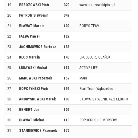
19
BRZOZOWSKI Piotr
320
www.brzozowskipiotr.pl
20
PATRON Sławomir
349
21
BŁAWAT Marcin
109
BORYS TEAM
22
FALBA Paweł
122
23
JACHIMOWICZ Bartosz
133
24
KŁOS Marcin
140
CROSSCORE GDAŃSK
25
ŁUKAWSKI Michał
157
ACTIVE LIFE
26
MAKOWSKI Przemek
159
MAKI
27
KOPCZYŃSKI Piotr
196
Start Team Wąbrzeźno
28
ANDRYSKOWSKI Marek
103
STOWARZYSZENIE 42¸2 LĘBORK
29
BENERT Jan
106
30
BŁAWAT Michał
110
SOPOCKI KLUB MORSÓW
31
STANKIEWICZ Przemek
179