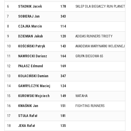
6
STADNIK Jacek
178
SKLEP DLA BIEGACZY RUN PLANET
7
SOBIERAJ Jan
343
8
CZAJKA Marcin
114
9
DZIEMIAN Jakub
120
ADIDAS RUNNERS TRICITY
10
KOŚCIŃSKI Patryk
143
AKADEMIA MARYNARKI WOJENNEJ
11
NAWROCKI Dariusz
164
GRUPA BIEGOWA 65
12
PAŁASZ Edmund
169
13
KOŁACIŃSKI Damian
347
14
GAWRYLCZYK Maciej
124
15
KUROWSKI Wojciech
149
WATAHA
16
KWAŚNIK Jan
151
FIGHTING RUNNERS
17
STUŁA Rafał
181
18
JEKA Rafał
135