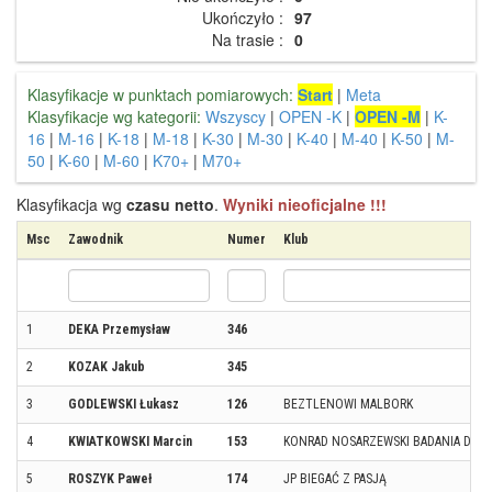
Ukończyło :
97
Na trasie :
0
Klasyfikacje w punktach pomiarowych:
Start
|
Meta
Klasyfikacje wg kategorii:
Wszyscy
|
OPEN -K
|
OPEN -M
|
K-
16
|
M-16
|
K-18
|
M-18
|
K-30
|
M-30
|
K-40
|
M-40
|
K-50
|
M-
50
|
K-60
|
M-60
|
K70+
|
M70+
Klasyfikacja wg
czasu netto
.
Wyniki nieoficjalne !!!
Msc
Zawodnik
Numer
Klub
1
DEKA Przemysław
346
2
KOZAK Jakub
345
3
GODLEWSKI Łukasz
126
BEZTLENOWI MALBORK
4
KWIATKOWSKI Marcin
153
KONRAD NOSARZEWSKI BADANIA DIET
5
ROSZYK Paweł
174
JP BIEGAĆ Z PASJĄ