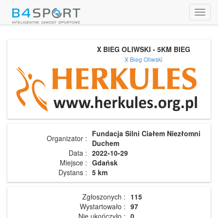
Toggl
navig
X BIEG OLIWSKI - 5KM BIEG
X Bieg Oliwski
Fundacja Silni Ciałem Niezłomni
Organizator :
Duchem
Data :
2022-10-29
Miejsce :
Gdańsk
Dystans :
5 km
Zgłoszonych :
115
Wystartowało :
97
Nie ukończyło :
0