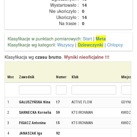
Wystartowało :
14
Nie ukończyło :
0
Ukończyło :
14
Na trasie :
0
Klasyfikacje w punktach pomiarowych:
Start
|
Meta
Klasyfikacje wg kategorii:
Wszyscy
|
Dziewczynki
|
Chłopcy
Klasyfikacja wg
czasu brutto
.
Wyniki nieoficjalne !!!
Msc
Zawodnik
Numer
Klub
Miejscow
1
GAŁUSZYŃSKA Nina
17
ACTIVE FLOW
GDYNIA
2
SARNECKA Kornelia
59
KTS IRONMAN
KWIDZYN
3
FIGACZ Antonina
15
KTS IRONMAN
KWIDZYN
4
JANASZAK Iga
92