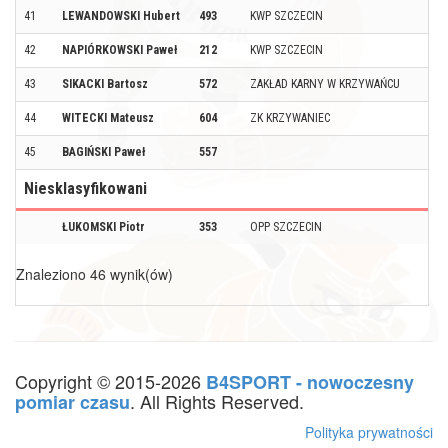
41
LEWANDOWSKI Hubert
493
KWP SZCZECIN
42
NAPIÓRKOWSKI Paweł
212
KWP SZCZECIN
43
SIKACKI Bartosz
572
ZAKŁAD KARNY W KRZYWAŃCU
44
WITECKI Mateusz
604
ZK KRZYWANIEC
45
BAGIŃSKI Paweł
557
Niesklasyfikowani
ŁUKOMSKI Piotr
353
OPP SZCZECIN
Znaleziono 46 wynik(ów)
Copyright © 2015-2026
B4SPORT - nowoczesny
. All Rights Reserved.
pomiar czasu
Polityka prywatności