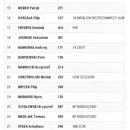
15
WEBER Patryk
271
16
GORZAŁA Filip
157
18 BATALION ROZPOZNAWCZY UŁANÓW
17
FRYDRYK Dominik
416
PSP
18
JUSINSKI Sebastian
451
19
KAMIONKA Andrzej
171
14 ZBOT
20
KURPIEWSKI Piotr
190
21
NAWROCKI Krzysztof
214
22
ODRZYWOLSKI Michał
223
OŻW SZCZECIN
23
BRYZEK Filip
390
24
BARAŃSKI Rysio
125
25
SZYDŁOWSKI Krzysztof
587
KP NIEBUSZEWO
26
MADEJAK Tomasz
503
KP NIEBUSZEWO
27
DYDEK Arkadiusz
296
SKB DZIK