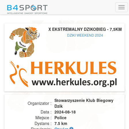
Tog
navi
X EKSTREMALNY DZIKOBIEG - 7,5KM
DZIKI WEEKEND 2024
Stowarzyszenie Klub Biegowy
Organizator :
Dzik
Data :
2024-08-18
Miejsce :
Police
Dystans :
7.5 km