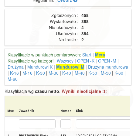
Regulamin:
Otwórz
Zgłoszonych :
458
Wystartowało :
388
Nie ukończyło :
4
Ukończyło :
384
Na trasie :
2
Klasyfikacje w punktach pomiarowych:
Start
|
Meta
Klasyfikacje wg kategorii:
Wszyscy
|
OPEN -K
|
OPEN -M
|
Drużyna
|
Mundurowi K
|
Mundurowi M
|
Drużyna mundurowa
|
K-16
|
M-16
|
K-30
|
M-30
|
K-40
|
M-40
|
K-50
|
M-50
|
K-60
|
M-60
Klasyfikacja wg
czasu netto
.
Wyniki nieoficjalne !!!
Msc
Zawodnik
Numer
Klub