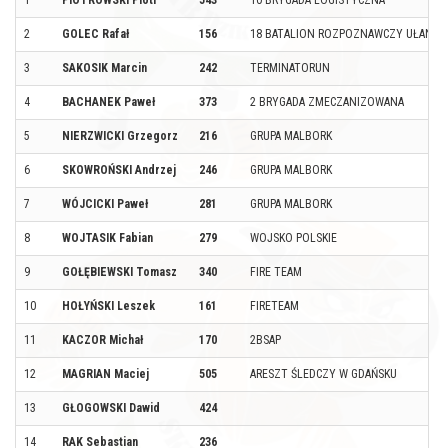
1
PIOTROWSKI Piotr
543
10 BRYGADA LOGISTYCZNA
2
GOLEC Rafał
156
18 BATALION ROZPOZNAWCZY UŁANÓW
3
SAKOSIK Marcin
242
TERMINATORUN
4
BACHANEK Paweł
373
2 BRYGADA ZMECZANIZOWANA
5
NIERZWICKI Grzegorz
216
GRUPA MALBORK
6
SKOWROŃSKI Andrzej
246
GRUPA MALBORK
7
WÓJCICKI Paweł
281
GRUPA MALBORK
8
WOJTASIK Fabian
279
WOJSKO POLSKIE
9
GOŁĘBIEWSKI Tomasz
340
FIRE TEAM
10
HOŁYŃSKI Leszek
161
FIRETEAM
11
KACZOR Michał
170
2BSAP
12
MAGRIAN Maciej
505
ARESZT ŚLEDCZY W GDAŃSKU
13
GŁOGOWSKI Dawid
424
14
RAK Sebastian
236