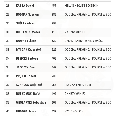
28
KASZA Dawid
457
HELL'S HEAVEN SZCZECIN
29
BODNAR Szymon
382
ODDZIAŁ PREWENCJI POLICJI W SZCZEC
30
SUŚLAK Aleks
298
31
DUBLEŃSKI Marek
41
ZK KZRYWANIEC
32
NOWAK Łukasz
530
ZAKŁAD KARNY W KRZYWAŃCU
33
MYSZAK Krzysztof
522
ODDZIAŁ PREWENCJI POLICJI W SZCZEC
34
DĘBICKI Bartosz
402
ODDZIAŁ PREWENCJI POLICJI W SZCZEC
35
JADCZYK Dawid
447
ODDZIAŁ PREWENCJI POLICJI W SZCZEC
36
PRĘTKI Robert
233
37
SZARUGA Wojciech
254
LKS ZANTYR SZTUM
38
RUTKOWSKI Rafał
496
ZK KRZYWANIEC
39
WĘGLARSKI Sebastian
601
ODDZIAŁ PREWENCJI POLICJI W SZCZEC
40
HUDOBA Jakub
439
KWP SZCZECIN