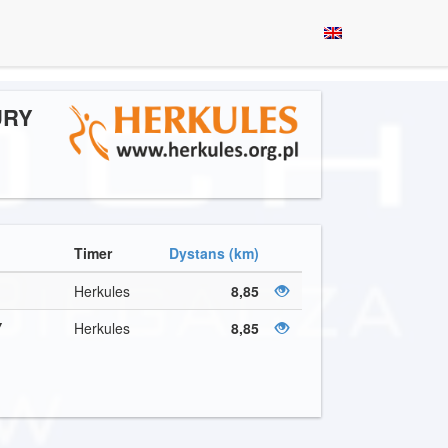
URY
Timer
Dystans (km)
Herkules
8,85
Y
Herkules
8,85