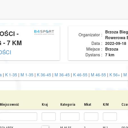
OŚCI -
Brzoza Bieg
Organizator :
Rowerowa 
- 7 KM
Data :
2022-09-18
Miejsce :
Brzoza
OŚCI
Dystans :
7 km
a
|
K 1-35
|
M 1-35
|
K 36-45
|
M 36-45
|
K 46-55
|
M 46-55
|
K 56+
|
M 
Miejscowość
Kraj
Kategoria
Mkat
K/M
Czas