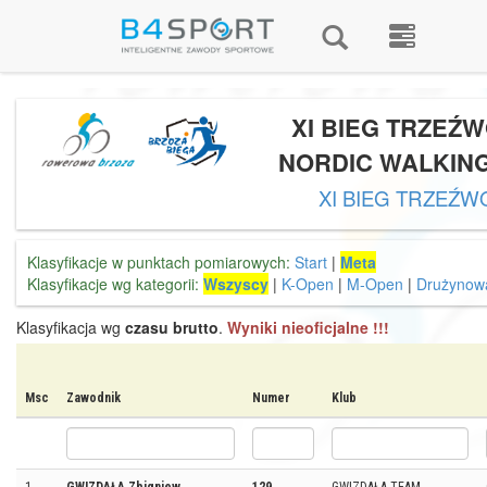
XI BIEG TRZEŹW
NORDIC WALKING 
XI BIEG TRZEŹW
Klasyfikacje w punktach pomiarowych:
Start
|
Meta
Klasyfikacje wg kategorii:
Wszyscy
|
K-Open
|
M-Open
|
Drużynow
Klasyfikacja wg
czasu brutto
.
Wyniki nieoficjalne !!!
Msc
Zawodnik
Numer
Klub