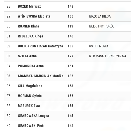
28
BOŻEK Mariusz
148
29
WIŚNIEWSKA Elżbieta
100
BRZOZA BIEGA
30
RUJNER Klara
113
BŁĘKITNY POKÓJ
31
RYDELSKA Kinga
140
32
BULIK-FRONTCZAK Katarzyna
108
KS FIT NOWA
33
SZOTA Anna
127
KTR MASA TURYSTYCZNA
34
POMORSKA Anna
154
35
ADAMSKA-MARCINIAK Monika
136
36
GILL Magdalena
153
37
HOFMAN Sylwia
156
38
MAZUREK Ewa
155
39
GRABOWSKA Lucyna
145
40
GRABOWSKI Piotr
144