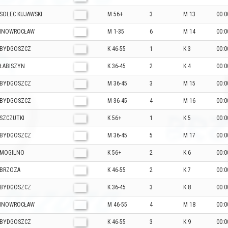
SOLEC KUJAWSKI
M 56+
3
M 13
00:0
INOWROCŁAW
M 1-35
6
M 14
00:0
BYDGOSZCZ
K 46-55
1
K 3
00:0
ŁABISZYN
K 36-45
2
K 4
00:0
BYDGOSZCZ
M 36-45
3
M 15
00:0
BYDGOSZCZ
M 36-45
4
M 16
00:0
SZCZUTKI
K 56+
1
K 5
00:0
BYDGOSZCZ
M 36-45
5
M 17
00:0
MOGILNO
K 56+
2
K 6
00:0
BRZOZA
K 46-55
2
K 7
00:0
BYDGOSZCZ
K 36-45
3
K 8
00:0
INOWROCŁAW
M 46-55
4
M 18
00:0
BYDGOSZCZ
K 46-55
3
K 9
00:0