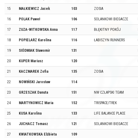
15
MAŁKIEWICZ Jacek
103
ZOSIA
16
POLAK Paweł
106
SOLANKOWI BIEGACZE
17
ZUZA-WITKOWSKA Anna
117
BŁĘKITNY POKÓJ
18
POPIELARZ Karolina
116
ŁABISZYN RUNNERS
19
SIÓDMIAK Sławomir
131
20
KUPER Mariusz
120
21
KACZMAREK Zofia
135
ZOSIA
22
NOWIŃSKI Jarosław
114
23
GRZESZAK Danuta
151
NW CZŁAPSKI TEAM
24
MARTYNOWICZ Maria
152
TRISPACE/TREK
25
KUSA Karolina
133
LIFE BALANCE PLACE
26
JUCHACZ Tomasz
121
SOLANKOWI BIEGACZE
27
KWIATKOWSKA Elżbieta
109