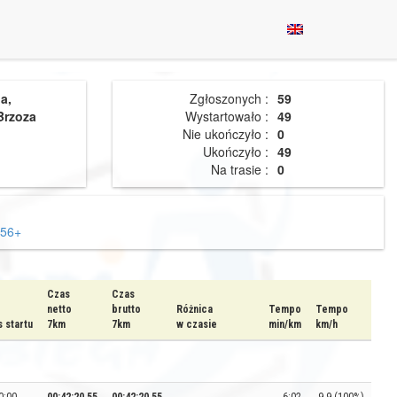
a,
Zgłoszonych :
59
Brzoza
Wystartowało :
49
Nie ukończyło :
0
Ukończyło :
49
Na trasie :
0
56+
Czas
Czas
netto
brutto
Różnica
Tempo
Tempo
 startu
7km
7km
w czasie
min/km
km/h