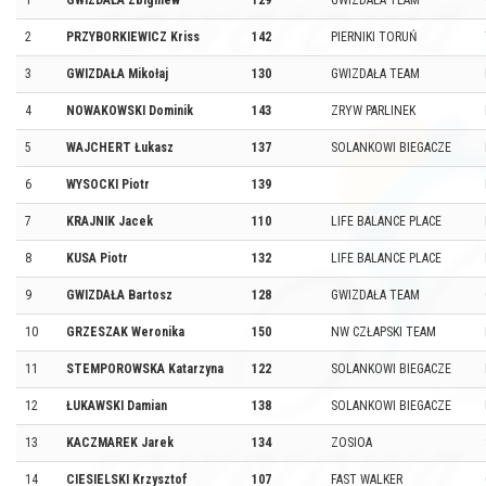
1
GWIZDAŁA Zbigniew
129
GWIZDAŁA TEAM
2
PRZYBORKIEWICZ Kriss
142
PIERNIKI TORUŃ
3
GWIZDAŁA Mikołaj
130
GWIZDAŁA TEAM
4
NOWAKOWSKI Dominik
143
ZRYW PARLINEK
5
WAJCHERT Łukasz
137
SOLANKOWI BIEGACZE
6
WYSOCKI Piotr
139
7
KRAJNIK Jacek
110
LIFE BALANCE PLACE
8
KUSA Piotr
132
LIFE BALANCE PLACE
9
GWIZDAŁA Bartosz
128
GWIZDAŁA TEAM
10
GRZESZAK Weronika
150
NW CZŁAPSKI TEAM
11
STEMPOROWSKA Katarzyna
122
SOLANKOWI BIEGACZE
12
ŁUKAWSKI Damian
138
SOLANKOWI BIEGACZE
13
KACZMAREK Jarek
134
ZOSIOA
14
CIESIELSKI Krzysztof
107
FAST WALKER