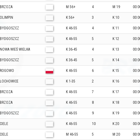
BRZOZA
M 56+
4
M 19
00:0
OLIMPIN
K 56+
3
K 10
00:0
BYDGOSZCZ
K 46-55
4
K 11
00:0
BYDGOSZCZ
K 46-55
5
K 12
00:0
NOWA WIEŚ WIELKA
K 36-45
4
K 13
00:0
BYDGOSZCZ
K 36-45
5
K 14
00:0
ROGOWO
K 46-55
6
K 15
00:0
ŁOCHOWICE
K 1-35
2
K 16
00:0
BRZOZA
K 46-55
7
K 17
00:0
BRZOZA
K 46-55
8
K 18
00:0
BYDGOSZCZ
K 46-55
9
K 19
00:0
CIELE
K 46-55
10
K 20
00:0
CIELE
M 46-55
5
M 20
00:0