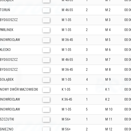
GOŁĄBEK
M 46-55
1
M 1
00:0
TORUŃ
M 46-55
2
M 2
00:0
BYDGOSZCZ
M 1-35
1
M 3
00:0
PARLINEK
M 1-35
2
M 4
00:0
INOWROCŁAW
M 36-45
1
M 5
00:0
KŁECKO
M 1-35
3
M 6
00:0
BYDGOSZCZ
M 46-55
3
M 7
00:0
BYDGOSZCZ
M 36-45
2
M 8
00:0
GOŁĄBEK
M 1-35
4
M 9
00:0
NOWY DWÓR MAZOWIECKI
K 1-35
1
K 1
00:0
INOWROCŁAW
K 36-45
1
K 2
00:0
INOWROCŁAW
M 1-35
5
M 10
00:0
SZCZUTKI
M 56+
1
M 11
00:0
GNIEZNO
M 56+
2
M 12
00:0