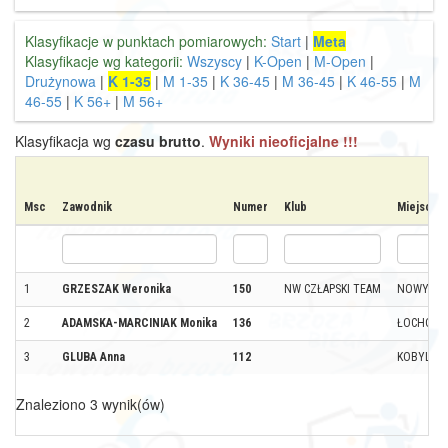
Klasyfikacje w punktach pomiarowych:
Start
|
Meta
Klasyfikacje wg kategorii:
Wszyscy
|
K-Open
|
M-Open
|
Drużynowa
|
K 1-35
|
M 1-35
|
K 36-45
|
M 36-45
|
K 46-55
|
M
46-55
|
K 56+
|
M 56+
Klasyfikacja wg
czasu brutto
.
Wyniki nieoficjalne !!!
Msc
Zawodnik
Numer
Klub
Miejscow
1
GRZESZAK Weronika
150
NW CZŁAPSKI TEAM
NOWY DW
2
ADAMSKA-MARCINIAK Monika
136
ŁOCHOWI
3
GLUBA Anna
112
KOBYLARN
Znaleziono 3 wynik(ów)