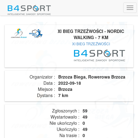
Tog
navi
XI BIEG TRZEŹWOŚCI - NORDIC
WALKING - 7 KM
XI BIEG TRZEŹWOŚCI
Organizator :
Brzoza Biega, Rowerowa Brzoza
Data :
2022-09-18
Miejsce :
Brzoza
Dystans :
7 km
Zgłoszonych :
59
Wystartowało :
49
Nie ukończyło :
0
Ukończyło :
49
Na trasie :
0