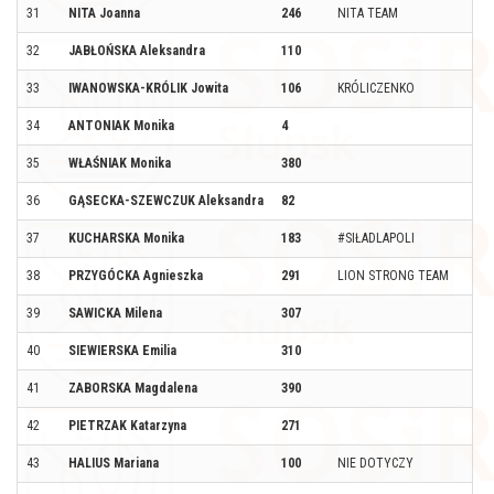
31
NITA Joanna
246
NITA TEAM
32
JABŁOŃSKA Aleksandra
110
33
IWANOWSKA-KRÓLIK Jowita
106
KRÓLICZENKO
34
ANTONIAK Monika
4
35
WŁAŚNIAK Monika
380
36
GĄSECKA-SZEWCZUK Aleksandra
82
37
KUCHARSKA Monika
183
#SIŁADLAPOLI
38
PRZYGÓCKA Agnieszka
291
LION STRONG TEAM
39
SAWICKA Milena
307
40
SIEWIERSKA Emilia
310
41
ZABORSKA Magdalena
390
42
PIETRZAK Katarzyna
271
43
HALIUS Mariana
100
NIE DOTYCZY