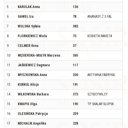
5
KAROLAK Anna
136
6
GAWEŁ Iza
78
ANANASY Z 3 FAL
7
WOLSKA Sylwia
382
8
FLORKIEWICZ Wiola
73
KOBIETA RAKIETA
9
CELMER Ilona
37
10
WĘSIERSKA-MUŁYK Marzena
365
11
JAŚKIEWICZ Dagmara
117
12
MYSZKOWSKA Anna
330
AKTYWNA FABRYKA
13
KURKUL Alicja
191
14
WILKOWSKA Barbara
373
SZYBCYWILCY
15
KWAPIS Olga
195
TP SKALAR SŁUPSK
16
OLESIŃSKA Patrycja
259
17
MICHALIK Angelika
228