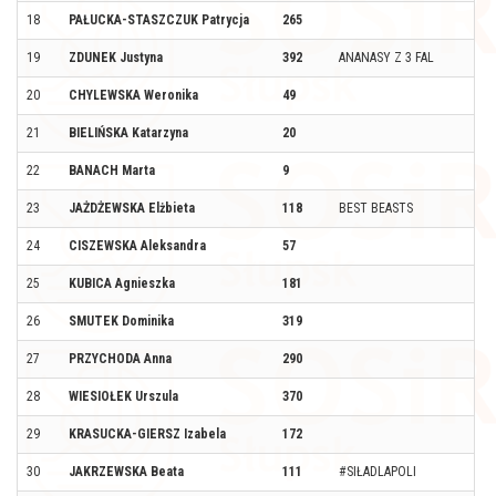
18
PAŁUCKA-STASZCZUK Patrycja
265
19
ZDUNEK Justyna
392
ANANASY Z 3 FAL
20
CHYLEWSKA Weronika
49
21
BIELIŃSKA Katarzyna
20
22
BANACH Marta
9
23
JAŻDŻEWSKA Elżbieta
118
BEST BEASTS
24
CISZEWSKA Aleksandra
57
25
KUBICA Agnieszka
181
26
SMUTEK Dominika
319
27
PRZYCHODA Anna
290
28
WIESIOŁEK Urszula
370
29
KRASUCKA-GIERSZ Izabela
172
30
JAKRZEWSKA Beata
111
#SIŁADLAPOLI