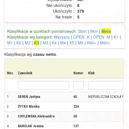
Nie ukończyło :
8
Ukończyło :
379
Na trasie :
5
Klasyfikacje w punktach pomiarowych:
Start
|
5km
|
Meta
Klasyfikacje wg kategorii:
Wszyscy
|
OPEN -K
|
OPEN -M
|
K1
|
M1
|
K2
|
M2
|
K3
|
M3
|
K4
|
M4
|
K5
|
M5
|
K60+
|
M60+
Klasyfikacja wg
czasu netto
.
Msc
Zawodnik
Numer
Klub
1
DEREŃ Justyna
65
NIEPUBLICZNA SZKOŁA POD
2
ŻYTKO Monika
224
3
CHYLEWSKA Aleksandra
50
4
KAROLAK Joanna
137