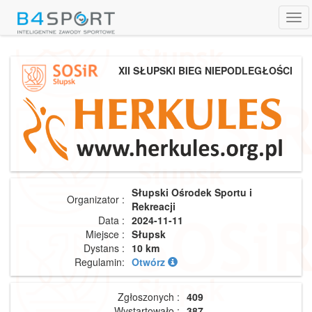
Tog
navi
XII SŁUPSKI BIEG NIEPODLEGŁOŚCI
Słupski Ośrodek Sportu i
Organizator :
Rekreacji
Data :
2024-11-11
Miejsce :
Słupsk
Dystans :
10 km
Regulamin:
Otwórz
Zgłoszonych :
409
Wystartowało :
387