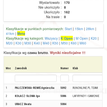
Wystartowało :
170
Nie ukończyło :
8
Ukończyło :
162
Na trasie :
0
Klasyfikacje w punktach pomiarowych:
Start
|
15km
|
28km
|
41km
|
Meta
Klasyfikacje wg kategorii:
Wszyscy
|
K Open
|
M Open
|
K20
|
M20
|
K30
|
M30
|
K40
|
M40
|
K50
|
M50
|
K60
|
M60
Klasyfikacja wg
czasu brutto
.
Wyniki nieoficjalne !!!
Msc
Zawodnik
Numer
Klub
1
PALCZEWSKA-REMIŚ Agnieszka
5092
RUNONLINE.PL TEAM
2
KOŁACZ-SŁOMA Iga
5086
LAFIRYNDY I GAMONIE
3
URACZ Beata
5084