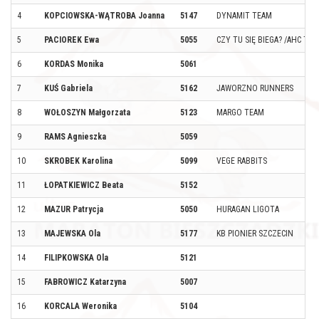
4
KOPCIOWSKA-WĄTROBA Joanna
5147
DYNAMIT TEAM
5
PACIOREK Ewa
5055
CZY TU SIĘ BIEGA? /AHC TE
6
KORDAS Monika
5061
7
KUŚ Gabriela
5162
JAWORZNO RUNNERS
8
WOŁOSZYN Małgorzata
5123
MARGO TEAM
9
RAMS Agnieszka
5059
10
SKROBEK Karolina
5099
VEGE RABBITS
11
ŁOPATKIEWICZ Beata
5152
12
MAZUR Patrycja
5050
HURAGAN LIGOTA
13
MAJEWSKA Ola
5177
KB PIONIER SZCZECIN
14
FILIPKOWSKA Ola
5121
15
FABROWICZ Katarzyna
5007
16
KORCALA Weronika
5104