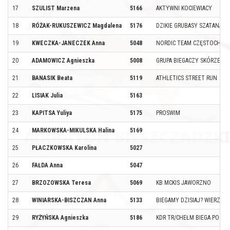
17
SZULIST Marzena
5166
AKTYWNI KOCIEWIACY
18
RÓŻAK-RUKUSZEWICZ Magdalena
5176
DZIKIE GRUBASY SZATANA
19
KWECZKA-JANECZEK Anna
5048
NORDIC TEAM CZĘSTOCHOW
20
ADAMOWICZ Agnieszka
5008
GRUPA BIEGACZY SKÓRZEC B
21
BANASIK Beata
5119
ATHLETICS STREET RUN
22
LISIAK Julia
5163
23
KAPITSA Yuliya
5175
PROSWIM
24
MARKOWSKA-MIKULSKA Halina
5169
25
PŁACZKOWSKA Karolina
5027
26
FAŁDA Anna
5047
27
BRZOZOWSKA Teresa
5069
KB MCKIS JAWORZNO
28
WINIARSKA-BISZCZAN Anna
5133
BIEGAMY DZISIAJ? WIERZBIC
29
RYŻYŃSKA Agnieszka
5186
KDR TR/CHEŁM BIEGA PO GÓ