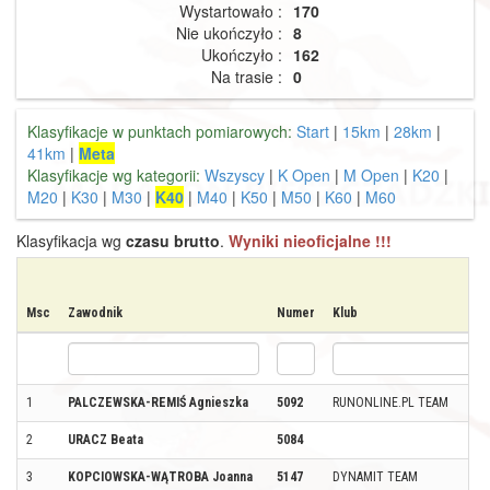
Wystartowało :
170
Nie ukończyło :
8
Ukończyło :
162
Na trasie :
0
Klasyfikacje w punktach pomiarowych:
Start
|
15km
|
28km
|
41km
|
Meta
Klasyfikacje wg kategorii:
Wszyscy
|
K Open
|
M Open
|
K20
|
M20
|
K30
|
M30
|
K40
|
M40
|
K50
|
M50
|
K60
|
M60
Klasyfikacja wg
czasu brutto
.
Wyniki nieoficjalne !!!
Msc
Zawodnik
Numer
Klub
1
PALCZEWSKA-REMIŚ Agnieszka
5092
RUNONLINE.PL TEAM
2
URACZ Beata
5084
3
KOPCIOWSKA-WĄTROBA Joanna
5147
DYNAMIT TEAM