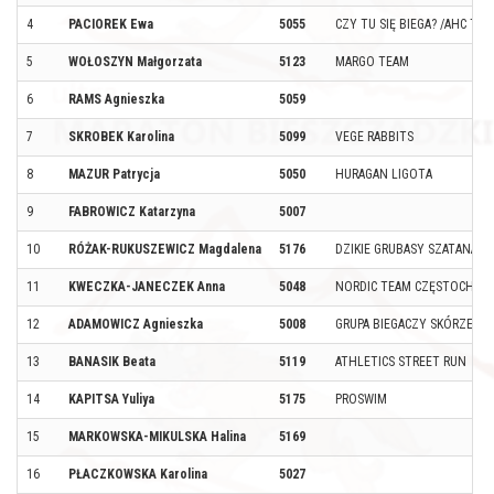
4
PACIOREK Ewa
5055
CZY TU SIĘ BIEGA? /AHC TE
5
WOŁOSZYN Małgorzata
5123
MARGO TEAM
6
RAMS Agnieszka
5059
7
SKROBEK Karolina
5099
VEGE RABBITS
8
MAZUR Patrycja
5050
HURAGAN LIGOTA
9
FABROWICZ Katarzyna
5007
10
RÓŻAK-RUKUSZEWICZ Magdalena
5176
DZIKIE GRUBASY SZATANA
11
KWECZKA-JANECZEK Anna
5048
NORDIC TEAM CZĘSTOCHOW
12
ADAMOWICZ Agnieszka
5008
GRUPA BIEGACZY SKÓRZEC B
13
BANASIK Beata
5119
ATHLETICS STREET RUN
14
KAPITSA Yuliya
5175
PROSWIM
15
MARKOWSKA-MIKULSKA Halina
5169
16
PŁACZKOWSKA Karolina
5027