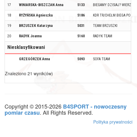
17
WINIARSKA-BISZCZAN Anna
5133
BIEGAMY DZISIAJ? WIERZBIC
18
RYŻYŃSKA Agnieszka
5186
KDR TR/CHEŁM BIEGA PO GÓ
19
BRZUSZEK Katarzyna
5031
TEAM BRZUSZKI
20
RADYK Joanna
5160
RADYK TEAM
Niesklasyfikowani
GRZEGÓRZEK Anna
5093
SOFA TEAM
Znaleziono 21 wynik(ów)
Copyright © 2015-2026
B4SPORT - nowoczesny
. All Rights Reserved.
pomiar czasu
Polityka prywatności