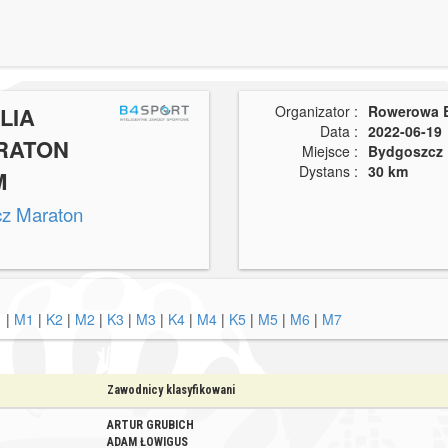
LIA
Organizator :
Rowerowa 
Data :
2022-06-19
RATON
Miejsce :
Bydgoszcz
Dystans :
30 km
M
cz Maraton
1
|
M1
|
K2
|
M2
|
K3
|
M3
|
K4
|
M4
|
K5
|
M5
|
M6
|
M7
Zawodnicy klasyfikowani
ARTUR GRUBICH
ADAM ŁOWIGUS