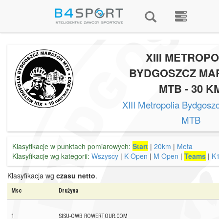
XIII METROPO
BYDGOSZCZ MA
MTB - 30 K
XIII Metropolia Bydgosz
MTB
Klasyfikacje w punktach pomiarowych:
Start
|
20km
|
Meta
Klasyfikacje wg kategorii:
Wszyscy
|
K Open
|
M Open
|
Teams
|
K
Klasyfikacja wg
czasu netto
.
Msc
Drużyna
1
SISU-OWB ROWERTOUR.COM