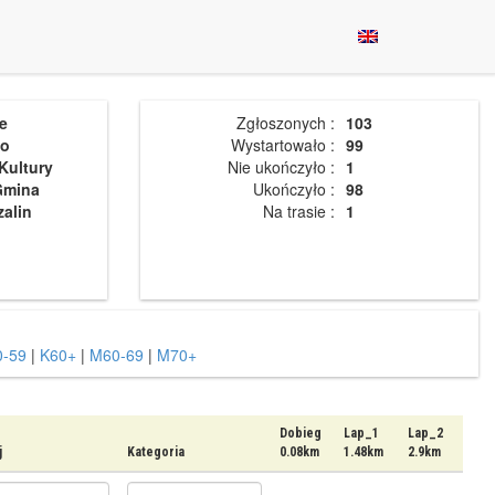
e
Zgłoszonych :
103
wo
Wystartowało :
99
Kultury
Nie ukończyło :
1
Gmina
Ukończyło :
98
alin
Na trasie :
1
-59
|
K60+
|
M60-69
|
M70+
Dobieg
Lap_1
Lap_2
j
Kategoria
0.08km
1.48km
2.9km