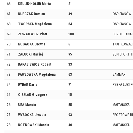
66
DRULIK-HOŁUB Marta
21
67
KUPCZAK Damian
49
OSP SIANÓW
68
TWORSKA Magdalena
84
OSP SIANÓW
69
ŻYSZKIEWICZ Piotr
100
ROZBIEGANA 
70
BOGACKA Lucyna
6
TKKF KOSZAL
71
ZAŁUCKI Maciej
95
ZEN SPORT 
72
KARASIEWICZ Robert
33
73
PAWŁOWSKA Magdalena
63
GAMMAX
74
RYBAK Daria
71
RYBKA LUBI 
75
CIEŚLAK Grzegorz
15
76
URA Marcin
85
MALTAŃSKA
77
WYSOCKA Urszula
93
SPORTOWE BI
78
KOTNOWSKI Marcin
40
MALTAŃSKA