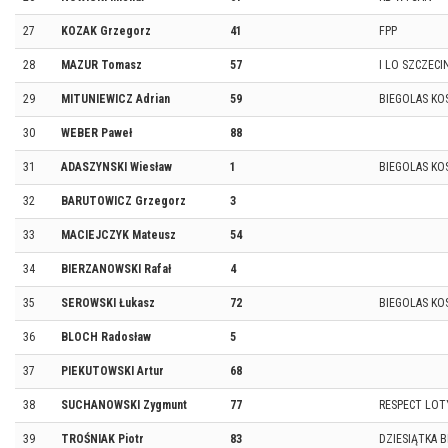
27
KOZAK Grzegorz
41
FPP
28
MAZUR Tomasz
57
I LO SZCZECI
29
MITUNIEWICZ Adrian
59
BIEGOLAS KO
30
WEBER Paweł
88
31
ADASZYNSKI Wiesław
1
BIEGOLAS KO
32
BARUTOWICZ Grzegorz
3
33
MACIEJCZYK Mateusz
54
34
BIERZANOWSKI Rafał
4
35
SEROWSKI Łukasz
72
BIEGOLAS KO
36
BLOCH Radosław
5
37
PIEKUTOWSKI Artur
68
38
SUCHANOWSKI Zygmunt
77
RESPECT LOT
39
TROŚNIAK Piotr
83
DZIESIĄTKA 