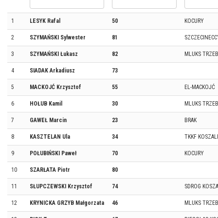
1
LESYK Rafal
50
KOCURY
2
SZYMAŃSKI Sylwester
81
SZCZECINECC
3
SZYMAŃSKI Łukasz
82
MLUKS TRZE
4
SIADAK Arkadiusz
73
5
MACKOJĆ Krzysztof
55
EL-MACKOJĆ
6
HOŁUB Kamil
30
MLUKS TRZE
7
GAWEŁ Marcin
23
BRAK
8
KASZTELAN Ula
34
TKKF KOSZAL
9
POŁUBIŃSKI Paweł
70
KOCURY
10
SZARŁATA Piotr
80
11
SŁUPCZEWSKI Krzysztof
74
SDROG KOSZA
12
KRYNICKA GRZYB Małgorzata
46
MLUKS TRZE