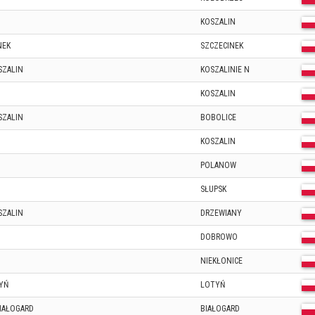
KOSZALIN
NEK
SZCZECINEK
SZALIN
KOSZALINIE N
KOSZALIN
SZALIN
BOBOLICE
KOSZALIN
POLANOW
SŁUPSK
SZALIN
DRZEWIANY
DOBROWO
NIEKŁONICE
YŃ
LOTYŃ
BIAŁOGARD
BIAŁOGARD