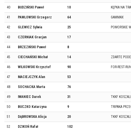
40
BUDZIŃSKI Paweł
10
KĘPKA NA TR
41
PAWŁOWSKI Grzegorz
64
GAMMAX
42
GLEWICZ Sylwia
25
POMORSKIE W
43
CZERNIAK Gracjan
17
44
BRZEZIŃSKI Paweł
8
45
CIECHAŃSKI Michał
14
ZDARTE POD
46
WILKOWSKI Krzysztof
90
FOR-REST-RU
47
MACIEJCZYK Alan
53
48
SOCHACKA Marta
76
49
IWANIEC Darek
31
TKKF KOSZAL
50
BUCZKO Katarzyna
9
TRIPAKA PRZ
51
DĄBROWSKA Alicja
20
TKKF KOSZAL
52
DZIKOŃ Rafał
102