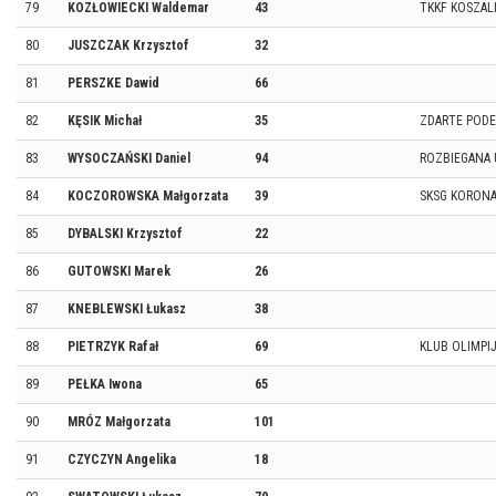
79
KOZŁOWIECKI Waldemar
43
TKKF KOSZAL
80
JUSZCZAK Krzysztof
32
81
PERSZKE Dawid
66
82
KĘSIK Michał
35
ZDARTE POD
83
WYSOCZAŃSKI Daniel
94
ROZBIEGANA 
84
KOCZOROWSKA Małgorzata
39
SKSG KORONA
85
DYBALSKI Krzysztof
22
86
GUTOWSKI Marek
26
87
KNEBLEWSKI Łukasz
38
88
PIETRZYK Rafał
69
KLUB OLIMPI
89
PEŁKA Iwona
65
90
MRÓZ Małgorzata
101
91
CZYCZYN Angelika
18