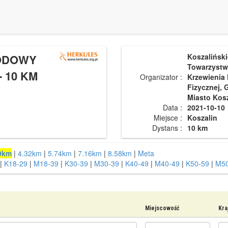
ODOWY
Koszaliński
Towarzyst
 10 KM
Organizator :
Krzewienia 
Fizycznej, 
Miasto Kosz
Data :
2021-10-10
Miejsce :
Koszalin
Dystans :
10 km
9km
|
4.32km
|
5.74km
|
7.16km
|
8.58km
|
Meta
|
K18-29
|
M18-39
|
K30-39
|
M30-39
|
K40-49
|
M40-49
|
K50-59
|
M50
Miejscowość
Kra