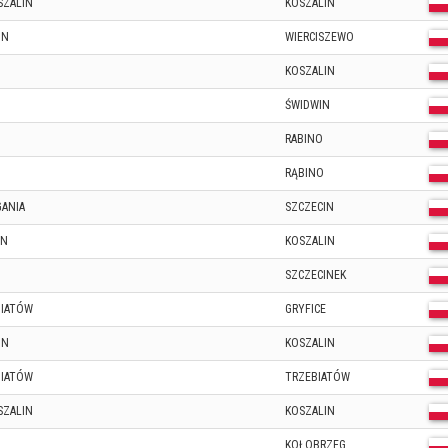
SZALIN
KOSZALIN
IN
WIERCISZEWO
KOSZALIN
ŚWIDWIN
RABINO
RĄBINO
GANIA
SZCZECIN
IN
KOSZALIN
SZCZECINEK
BIATÓW
GRYFICE
IN
KOSZALIN
BIATÓW
TRZEBIATÓW
SZALIN
KOSZALIN
KOŁOBRZEG