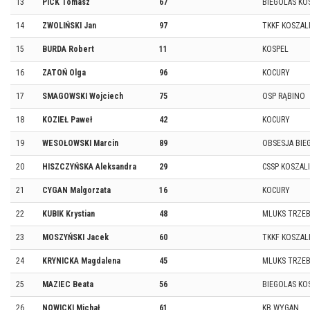
13
PICK Tomasz
67
BIEGOLAS KO
14
ZWOLIŃSKI Jan
97
TKKF KOSZAL
15
BURDA Robert
11
KOSPEL
16
ZATOŃ Olga
96
KOCURY
17
SMAGOWSKI Wojciech
75
OSP RĄBINO
18
KOZIEŁ Paweł
42
KOCURY
19
WESOŁOWSKI Marcin
89
OBSESJA BIE
20
HISZCZYŃSKA Aleksandra
29
CSSP KOSZAL
21
CYGAN Malgorzata
16
KOCURY
22
KUBIK Krystian
48
MLUKS TRZE
23
MOSZYŃSKI Jacek
60
TKKF KOSZAL
24
KRYNICKA Magdalena
45
MLUKS TRZE
25
MAZIEC Beata
56
BIEGOLAS KO
26
NOWICKI Michał
61
KB WYGAN