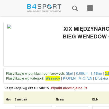
XIX MIĘDZYNAR
BIEG WENEDÓW -
Klasyfikacje w punktach pomiarowych:
Start
|
0.08km
|
1.48km
|
2.
Klasyfikacje wg kategorii:
Wszyscy
|
K-OPEN
|
M-OPEN
|
Drużyna
Klasyfikacja wg
czasu brutto
.
Wyniki nieoficjalne !!!
Msc
Zawodnik
Numer
Klub