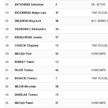
53
ANTKOWIAK Sebastian
2
DB - ACTIVE
54
KRZEWIŃSKA Małgorzata
47
TKKF KOSZAL
55
ŻMIJEWSKI Wojciech
98
MJT SERWIS 
56
GIEDROWICZ Aleksandra
24
57
KNEBLEWSKA Joanna
37
58
CHUDZIK Zbigniew
13
TKKF KOSZAL
59
MACIĄG Piotr
52
HOMOSAPIE
60
BURKIET Pawel
12
61
PAJOR Tomasz
62
HOMOSAPIE
62
BOGACKI Tomasz
7
TKKF KOSZAL
63
MAZUR Mirosław
58
64
DANIELAK Tomasz
19
65
MACIĄG Paweł
51
HOMOSAPIE