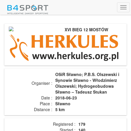
Tog
navi
XVI BIEG 12 MOSTÓW
OSiR Sławno; P.B.S. Olszewski i
Synowie Sławno - Włodzimierz
Organiser :
Olszewski; Hydrogeobudowa
Sławno – Tadeusz Stukan
Date :
2018-06-23
Place :
Sławno
Distance :
5 km
Registered :
179
Started :
140