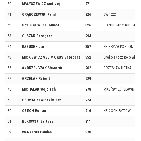
70
MAŁYSZEWICZ Andrzej
271
71
GRĄBCZEWSKI Rafał
226
JW 1223
72
SZYSZKOWSKI Tomasz
326
ROZBIEGANY KOSZALIN
73
OLSZAR Grzegorz
294
74
KAZUSEK Jan
357
KB BRYZA POSTOMINO
75
MICKIEWICZ VEL MICKUS Grzegorz
352
Liwko skocz po piwko
76
ANDRZEJCZAK Sławomir
202
GRZESŁAW USTKA
77
GRZELAK Robert
229
78
MICHALAK Wojciech
278
MKS 'ŚWIĘC' SŁAWNO
79
GŁOWACKI Włodzimierz
224
80
CZECH Roman
216
KB GOCH BYTÓW
81
BUKOWSKI Bartosz
211
82
WENELSKI Damian
370