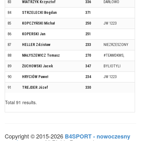
83
WIATRZYK Krzysztof
336
DARŁOWO
84
STRZELECKI Bogdan
371
85
KOPCZYŃSKI Michał
250
JW 1223
86
KOPERSKI Jan
251
87
HELLER Zdzisław
233
NIEZRZESZONY
88
MAŁYSZEWICZ Tomasz
270
#TEAMDKMS,
89
ŻUCHOWSKI Jacek
347
BYLIOTYLI
90
HRYCIÓW Paweł
234
JW 1223
91
TREJDER Józef
330
Total 91 results.
Copyright © 2015-2026
B4SPORT - nowoczesny