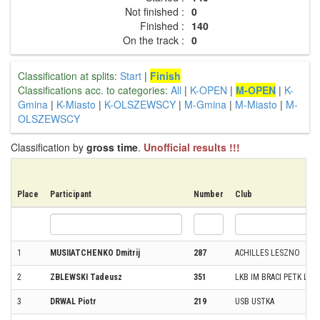
Not finished :
0
Finished :
140
On the track :
0
Classification at splits:
Start
|
Finish
Classifications acc. to categories:
All
|
K-OPEN
|
M-OPEN
|
K-
Gmina
|
K-Miasto
|
K-OLSZEWSCY
|
M-Gmina
|
M-Miasto
|
M-
OLSZEWSCY
Classification by
gross time
.
Unofficial results !!!
Place
Participant
Number
Club
1
MUSIIATCHENKO Dmitrij
287
ACHILLES LESZNO
2
ZBLEWSKI Tadeusz
351
LKB IM BRACI PETK LĘB
3
DRWAL Piotr
219
USB USTKA