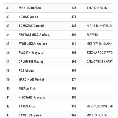
31
IWANIEC Dariusz
235
TKKF KOSZALIN
32
NOWAK Jacek
375
33
TOMCZAK Dominik
328
NIGHT RUNNERS SŁUPS
34
PROTASEWICZ Andrzej
301
SŁAWNO
35
RYGIELSKI Arkadiusz
311
MKS 'ŚWIĘC' SŁAWNO
36
PUŚCIAN Krzysztof
303
SZKOŁA PODSTAWOWA 
37
ORLOWSKI Maciej
295
DARŁOWSKIE CHARTY
38
RÓG Michał
307
39
MARCINIAK Michał
274
40
PĘKAŁA Piotr
298
41
NIECKARZ Krzysztof
291
42
STRUŚ Artur
358
KB BRYZA POSTOMINO
43
GAWEŁ Zbigniew
367
MIASTO SŁUPSK