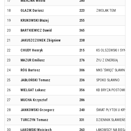
17
MIERZWA Witold
280
18
GLAZIK Dariusz
223
ZWOLAK TEM
19
KRUKOWSKI Błażej
255
20
BARTKIEWICZ Dawid
365
21
JAKUSZCZONEK Zbigniew
238
22
CHUDY Henryk
215
KS OLSZEWSKI I SYNOW
23
MAZUR Emiliusz
276
ŻYJ Z ENERGIĄ
24
RÓG Bartosz
306
MKS 'ŚWIĘC' SŁAWNO
25
JABŁOŃSKI Tomasz
236
SPOKO SŁAWNO
26
WIELGAT Łukasz
356
KB BRYZA POSTOMINO
27
MUCHA Krzysztof
286
28
JANKOWSKI Grzegorz
240
ŚWIAT PŁYTEK U KRYSP
29
TURCZYN Tomasz
331
DZIENNIK SŁAWIEŃSKI
30
ŁAKOMSKI Wojciech
263
ŁAKOMSCY NA BIEGANI