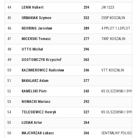
44
LENIK Hubert
259
JW 1223
45
URBANIAK Szymon
332
CSSP KOSZALIN
46
NEHRING Jarosław
289
4 PPLOT 1 LDPLOT
47
MICERSKI Tomasz
277
TKKF KOSZALIN
48
OTTO Michał
296
49
GOSTOMCZYK Krzysztof
363
50
KAZIMIEROWICZ Radosław
246
VTT KOSZALIN
51
BAKALARZ Adam
377
52
KAMELSKI Piotr
243
KS OLSZEWSKI I SYNOW
53
NOWACKI Mariusz
292
54
TELESIEWICZ Henryk
327
KS OLSZEWSKI I SYNOW
55
ŁUSIAK Artur
264
56
MAJCHRZAK Łukasz
266
CENTRALNY POLIGON S