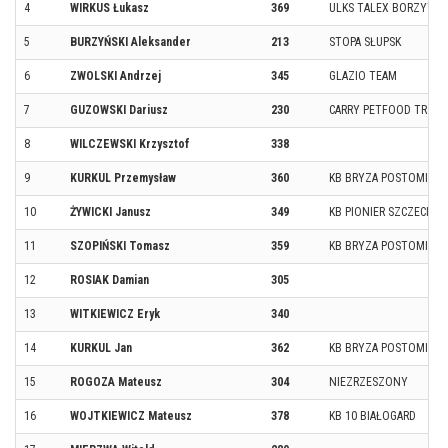
4
WIRKUS Łukasz
369
ULKS TALEX BORZYTU
5
BURZYŃSKI Aleksander
213
STOPA SŁUPSK
6
ZWOLSKI Andrzej
345
GLAZIO TEAM
7
GUZOWSKI Dariusz
230
CARRY PETFOOD TRZEB
8
WILCZEWSKI Krzysztof
338
9
KURKUL Przemysław
360
KB BRYZA POSTOMINO
10
ŻYWICKI Janusz
349
KB PIONIER SZCZECIN
11
SZOPIŃSKI Tomasz
359
KB BRYZA POSTOMINO
12
ROSIAK Damian
305
13
WITKIEWICZ Eryk
340
14
KURKUL Jan
362
KB BRYZA POSTOMINO
15
ROGOZA Mateusz
304
NIEZRZESZONY
16
WOJTKIEWICZ Mateusz
378
KB 10 BIAŁOGARD