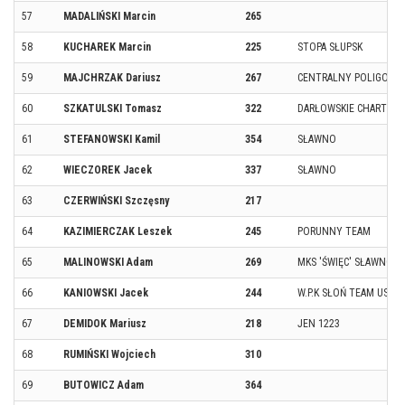
57
MADALIŃSKI Marcin
265
58
KUCHAREK Marcin
225
STOPA SŁUPSK
59
MAJCHRZAK Dariusz
267
CENTRALNY POLIGON S
60
SZKATULSKI Tomasz
322
DARŁOWSKIE CHARTY
61
STEFANOWSKI Kamil
354
SŁAWNO
62
WIECZOREK Jacek
337
SŁAWNO
63
CZERWIŃSKI Szczęsny
217
64
KAZIMIERCZAK Leszek
245
PORUNNY TEAM
65
MALINOWSKI Adam
269
MKS 'ŚWIĘC' SŁAWNO
66
KANIOWSKI Jacek
244
W.P.K SŁOŃ TEAM USTK
67
DEMIDOK Mariusz
218
JEN 1223
68
RUMIŃSKI Wojciech
310
69
BUTOWICZ Adam
364