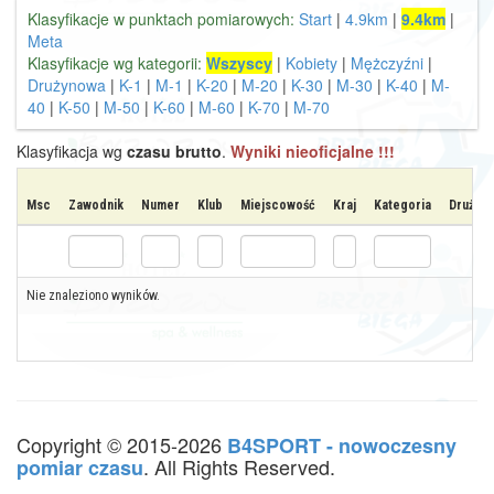
Klasyfikacje w punktach pomiarowych:
Start
|
4.9km
|
9.4km
|
Meta
Klasyfikacje wg kategorii:
Wszyscy
|
Kobiety
|
Mężczyźni
|
Drużynowa
|
K-1
|
M-1
|
K-20
|
M-20
|
K-30
|
M-30
|
K-40
|
M-
40
|
K-50
|
M-50
|
K-60
|
M-60
|
K-70
|
M-70
Klasyfikacja wg
czasu brutto
.
Wyniki nieoficjalne !!!
Msc
Zawodnik
Numer
Klub
Miejscowość
Kraj
Kategoria
Drużyna
Nie znaleziono wyników.
Copyright © 2015-2026
B4SPORT - nowoczesny
. All Rights Reserved.
pomiar czasu