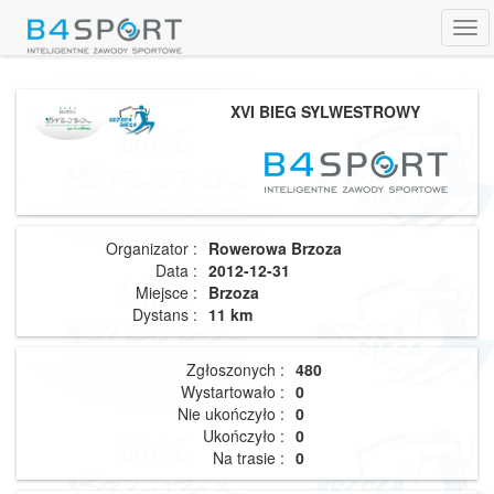
Tog
navi
XVI BIEG SYLWESTROWY
Organizator :
Rowerowa Brzoza
Data :
2012-12-31
Miejsce :
Brzoza
Dystans :
11 km
Zgłoszonych :
480
Wystartowało :
0
Nie ukończyło :
0
Ukończyło :
0
Na trasie :
0