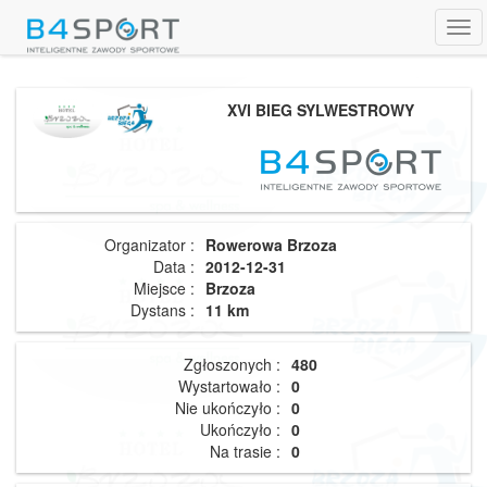
Tog
navi
XVI BIEG SYLWESTROWY
Organizator :
Rowerowa Brzoza
Data :
2012-12-31
Miejsce :
Brzoza
Dystans :
11 km
Zgłoszonych :
480
Wystartowało :
0
Nie ukończyło :
0
Ukończyło :
0
Na trasie :
0