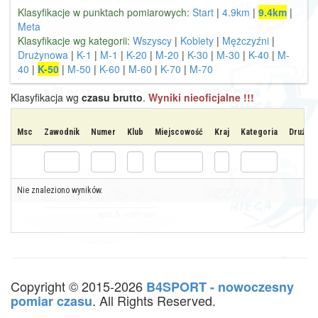
Klasyfikacje w punktach pomiarowych:
Start
|
4.9km
|
9.4km
|
Meta
Klasyfikacje wg kategorii:
Wszyscy
|
Kobiety
|
Mężczyźni
|
Drużynowa
|
K-1
|
M-1
|
K-20
|
M-20
|
K-30
|
M-30
|
K-40
|
M-
40
|
K-50
|
M-50
|
K-60
|
M-60
|
K-70
|
M-70
Klasyfikacja wg
czasu brutto
.
Wyniki nieoficjalne !!!
Msc
Zawodnik
Numer
Klub
Miejscowość
Kraj
Kategoria
Drużyna
Nie znaleziono wyników.
Copyright © 2015-2026
B4SPORT - nowoczesny
. All Rights Reserved.
pomiar czasu