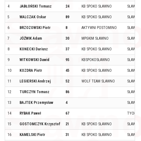
4
JABŁOŃSKI Tomasz
24
KB SPOKO SŁAWNO
SŁAWNO
5
WALCZAK Oskar
89
KB SPOKO SŁAWNO
SŁAWNO
6
BRZOZOWSKI Piotr
8
AKTYWNI POSTOMINO
SŁAWNO
7
JÓŹWIK Adam
30
MPGKIM SŁAWNO
SŁAWNO
8
KONECKI Dariusz
37
KB SPOKO SŁAWNO
SŁAWNO
9
WITKOWSKI Dawid
95
KBSPOKOSŁAWNO
SŁAWNO
10
KOZDRA Piotr
45
KB SPOKO SŁAWNO
SŁAWNO
11
LEGIERSKI Andrzej
52
WOLF TEAM SLAWNO
SŁAWNO
12
TURCZYN Tomasz
86
SŁAWNO
13
BAJTEK Przemysław
4
SŁAWNO
14
RYBAK Paweł
67
TYCHO
15
GOSTOMCZYK Krzysztof
21
KB SPOKO SŁAWNO
SŁAWNO
16
KAMELSKI Piotr
31
KB SPOKO SŁAWNO
SŁAWNO