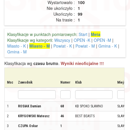
Wystartowało :
100
Nie ukończyło :
1
Ukończyło :
99
Na trasie :
1
Klasyfikacje w punktach pomiarowych:
Start
|
Meta
Klasyfikacje wg kategorii:
Wszyscy
|
OPEN -K
|
OPEN -M
|
Miasto - K
|
Miasto - M
|
Powiat - K
|
Powiat - M
|
Gmina - K
|
Gmina - M
Klasyfikacja wg
czasu brutto
.
Wyniki nieoficjalne !!!
Msc
Zawodnik
Numer
Klub
Miejsco
1
ROSIAK Damian
68
KB SPOKO SŁAWNO
SŁAWNO
2
KRYGOWSKI Mateusz
46
BEST BEASTS
SŁAWNO
3
CZUPA Oskar
1
SŁAWNO