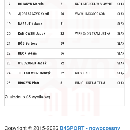
17
BOJARYN Marcin
6
RADA MIEJSKA W SŁAWNIE
SŁAWNO
18
JĘDRASZCZYK Kamil
26
WWW.LIMO300C.COM
SŁAWNO
19
NARBUT Łukasz
61
SŁAWNO
20
KANIOWSKI Jacek
32
W.P.K SŁOŃ TEAM USTKA
SŁAWNO
21
RÓG Bartosz
69
SŁAWNO
22
RECKI Adam
66
SŁAWNO
23
WIECZOREK Jacek
92
SLAWNO
24
TELESIEWICZ Henryk
82
KB SPOKO
SŁĄWNO
25
BIŃCZYK Piotr
5
BINIOL DREAM TEAM
SŁAWNO
Znaleziono 25 wynik(ów)
Copyright © 2015-2026
B4SPORT - nowoczesny