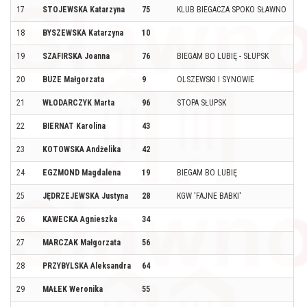
17
STOJEWSKA Katarzyna
75
KLUB BIEGACZA SPOKO SŁAWNO
S
18
BYSZEWSKA Katarzyna
10
WR
19
SZAFIRSKA Joanna
76
BIEGAM BO LUBIĘ - SŁUPSK
SŁ
20
BUZE Małgorzata
9
OLSZEWSKI I SYNOWIE
S
21
WŁODARCZYK Marta
96
STOPA SŁUPSK
KO
22
BIERNAT Karolina
43
S
23
KOTOWSKA Andżelika
42
M
24
EGZMOND Magdalena
19
BIEGAM BO LUBIĘ
SŁ
25
JĘDRZEJEWSKA Justyna
28
KGW 'FAJNE BABKI'
PĘ
26
KAWECKA Agnieszka
34
WR
27
MARCZAK Małgorzata
56
ŻE
28
PRZYBYLSKA Aleksandra
64
GD
29
MAŁEK Weronika
55
S