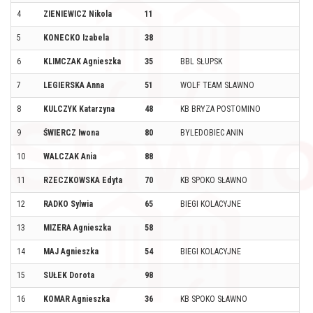
4
ZIENIEWICZ Nikola
11
N
5
KONECKO Izabela
38
SO
6
KLIMCZAK Agnieszka
35
BBL SŁUPSK
SŁ
7
LEGIERSKA Anna
51
WOLF TEAM SLAWNO
S
8
KULCZYK Katarzyna
48
KB BRYZA POSTOMINO
SŁ
9
ŚWIERCZ Iwona
80
BYLEDOBIEC ANIN
WA
10
WALCZAK Ania
88
M
11
RZECZKOWSKA Edyta
70
KB SPOKO SŁAWNO
S
12
RADKO Sylwia
65
BIEGI KOLACYJNE
S
13
MIZERA Agnieszka
58
LĘ
14
MAJ Agnieszka
54
BIEGI KOLACYJNE
S
15
SUŁEK Dorota
98
MA
16
KOMAR Agnieszka
36
KB SPOKO SŁAWNO
S