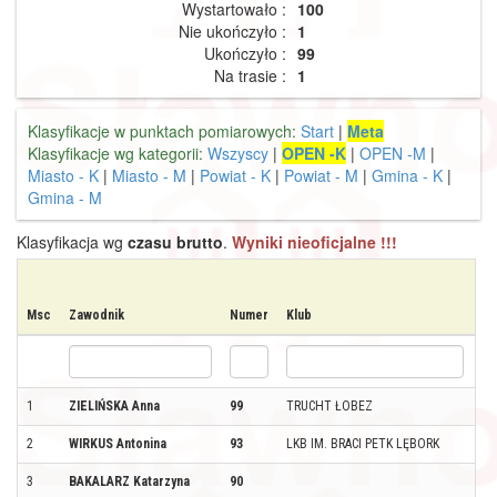
Wystartowało :
100
Nie ukończyło :
1
Ukończyło :
99
Na trasie :
1
Klasyfikacje w punktach pomiarowych:
Start
|
Meta
Klasyfikacje wg kategorii:
Wszyscy
|
OPEN -K
|
OPEN -M
|
Miasto - K
|
Miasto - M
|
Powiat - K
|
Powiat - M
|
Gmina - K
|
Gmina - M
Klasyfikacja wg
czasu brutto
.
Wyniki nieoficjalne !!!
Msc
Zawodnik
Numer
Klub
Mi
1
ZIELIŃSKA Anna
99
TRUCHT ŁOBEZ
ŁO
2
WIRKUS Antonina
93
LKB IM. BRACI PETK LĘBORK
SZ
3
BAKALARZ Katarzyna
90
D