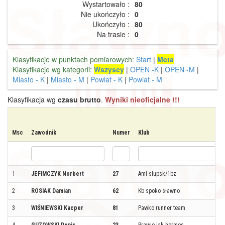
Wystartowało :
80
Nie ukończyło :
0
Ukończyło :
80
Na trasie :
0
Klasyfikacje w punktach pomiarowych:
Start
|
Meta
Klasyfikacje wg kategorii:
Wszyscy
|
OPEN -K
|
OPEN -M
|
Miasto - K
|
Miasto - M
|
Powiat - K
|
Powiat - M
Klasyfikacja wg
czasu brutto
.
Wyniki nieoficjalne !!!
Msc
Zawodnik
Numer
Klub
1
JEFIMCZYK Norbert
27
Aml słupsk/1bz
2
ROSIAK Damian
62
Kb spoko sławno
3
WIŚNIEWSKI Kacper
81
Pawko runner team
4
GUZOWSKI Denis
23
Prawie jak hermes