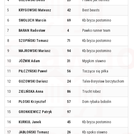
5
KRYGOWSKI Mateusz
42
Best beasts
6
SMOŁUCH Marcin
69
Kb bryza postomino
7
BARAN Radosław
4
Pawko runner team
8
SZOPIŃSKI Tomasz
71
Kb bryza postomino
9
MAJROWSKI Mariusz
94
Kb bryza postomino
10
JÓŹWIK Adam
31
Mpgkim sławno
11
PIŁCZYŃSKI Paweł
56
Tocząca się piłka
12
GUZOWSKI Dariusz
24
Talex-Borysław borzytuchom
13
ZIELIŃSKA Anna
86
Trucht łobez
14
PŁOSKI Krzysztof
57
Dom rybaka bobolin
15
GRONKIEWICZ Patryk
97
16
KURKUL Janek
45
Kb bryza postomino
17
JABŁOŃSKI Tomasz
26
Kb spoko sławno