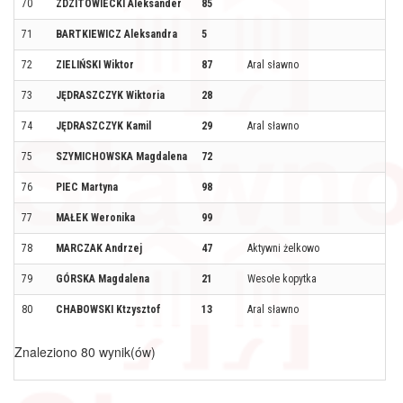
70
ZDZITOWIECKI Aleksander
85
71
BARTKIEWICZ Aleksandra
5
72
ZIELIŃSKI Wiktor
87
Aral sławno
73
JĘDRASZCZYK Wiktoria
28
74
JĘDRASZCZYK Kamil
29
Aral sławno
75
SZYMICHOWSKA Magdalena
72
76
PIEC Martyna
98
77
MAŁEK Weronika
99
78
MARCZAK Andrzej
47
Aktywni żelkowo
79
GÓRSKA Magdalena
21
Wesołe kopytka
80
CHABOWSKI Ktzysztof
13
Aral sławno
Znaleziono 80 wynik(ów)