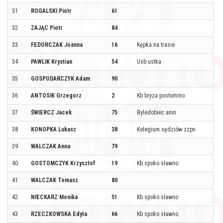
31
ROGALSKI Piotr
61
32
ZAJĄC Piotr
84
33
FEDORCZAK Joanna
16
Kępka na trasie
34
PAWLIK Krystian
54
Usb ustka
35
GOSPODARCZYK Adam
90
36
ANTOSIK Grzegorz
2
Kb bryza postomino
37
ŚWIERCZ Jacek
75
Byledobiec anin
38
KONOPKA Lukasz
38
Kolegium sędziów zzpn
39
WALCZAK Anna
79
40
GOSTOMCZYK Krzysztof
19
Kb spoko sławno
41
WALCZAK Tomasz
80
42
NIECKARZ Monika
51
Kb spoko sławno
43
RZECZKOWSKA Edyta
66
Kb spoko sławno