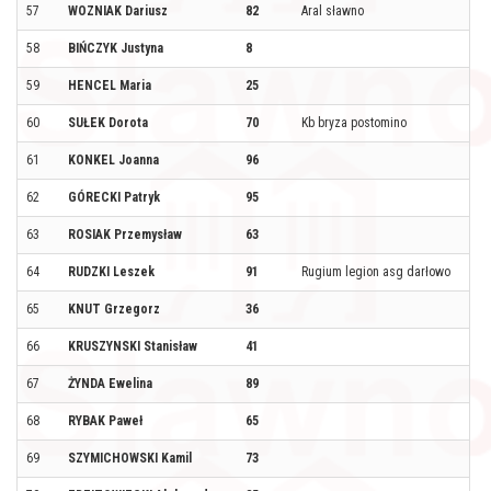
57
WOZNIAK Dariusz
82
Aral sławno
58
BIŃCZYK Justyna
8
59
HENCEL Maria
25
60
SUŁEK Dorota
70
Kb bryza postomino
61
KONKEL Joanna
96
62
GÓRECKI Patryk
95
63
ROSIAK Przemysław
63
64
RUDZKI Leszek
91
Rugium legion asg darłowo
65
KNUT Grzegorz
36
66
KRUSZYNSKI Stanisław
41
67
ŻYNDA Ewelina
89
68
RYBAK Paweł
65
69
SZYMICHOWSKI Kamil
73