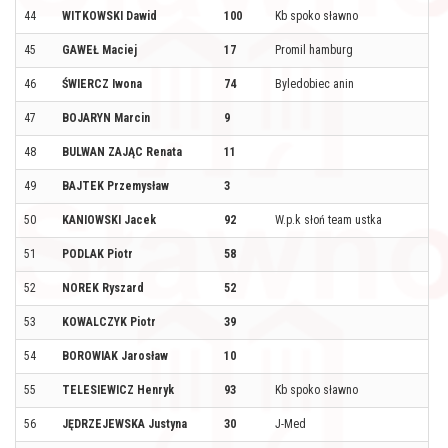
44
WITKOWSKI Dawid
100
Kb spoko sławno
45
GAWEŁ Maciej
17
Promil hamburg
46
ŚWIERCZ Iwona
74
Byledobiec anin
47
BOJARYN Marcin
9
48
BULWAN ZAJĄC Renata
11
49
BAJTEK Przemysław
3
50
KANIOWSKI Jacek
92
W.p.k słoń team ustka
51
PODLAK Piotr
58
52
NOREK Ryszard
52
53
KOWALCZYK Piotr
39
54
BOROWIAK Jarosław
10
55
TELESIEWICZ Henryk
93
Kb spoko sławno
56
JĘDRZEJEWSKA Justyna
30
J-Med