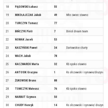
18
PĄGOWSKI Łukasz
55
19
MIKOŁAJCZAK Jakub
49
Mks świec sławno
20
TURCZYN Tomasz
77
21
BIŃCZYK Piotr
7
Biniol dream team
22
NOWAK Jacek
53
23
KASZYŃSKI Paweł
34
Darłowskie charty
24
WACH Jakub
78
25
KACZMAREK Marta
32
Kb spoko sławno
26
ANTOSIK Grazyna
1
Ks olszewski i synowie/drużyna sz
27
ŻUKOWSKI Bruno
88
28
TOMCZYK Mateusz
76
Kb spoko sławno
29
NARBUT Szymon
50
30
CHUDY Henryk
14
Ks olszewski i synowie/ drużyna s