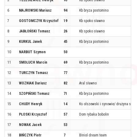
6
MAJROWSKI Mariusz
94
Kb bryza postomino
7
GOSTOMCZYK Krzysztof
19
Kb spoko sławno
8
JABŁOŃSKI Tomasz
26
Kb spoko sławno
9
KURKUL Janek
45
Kb bryza postomino
10
NARBUT Szymon
50
11
SMOŁUCH Marcin
69
Kb bryza postomino
12
TURCZYN Tomasz
77
13
WOZNIAK Dariusz
82
Aral sławno
14
SZOPIŃSKI Tomasz
71
Kb bryza postomino
15
CHUDY Henryk
14
Ks olszewski i synowie/ drużyna szpi
16
PŁOSKI Krzysztof
57
Dom rybaka bobolin
17
NOWAK Jacek
53
18
BIŃCZYK Piotr
7
Biniol dream team