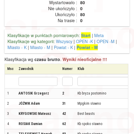
Wystartowało :
80
Nie ukończyło :
0
Ukończyło :
80
Na trasie :
0
Klasyfikacje w punktach pomiarowych:
Start
|
Meta
Klasyfikacje wg kategorii:
Wszyscy
|
OPEN -K
|
OPEN -M
|
Miasto - K
|
Miasto - M
|
Powiat - K
|
Powiat - M
Klasyfikacja wg
czasu brutto
.
Wyniki nieoficjalne !!!
Msc
Zawodnik
Numer
Klub
1
ANTOSIK Grzegorz
2
Kb bryza postomino
2
JÓŹWIK Adam
31
Mpgkim sławno
3
KRYGOWSKI Mateusz
42
Best beasts
4
ROSIAK Damian
62
Kb spoko sławno
5
TELESIEWICZ Henryk
93
Kb spoko sławno