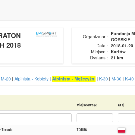
RATON
Fundacja 
Organizator :
GÓRSKIE
 2018
Data :
2018-01-20
Miejsce :
Karłów
Dystans :
21 km
|
M-20
|
Alpinista - Kobiety
|
Alpinista - Mężczyźni
|
K-30
|
M-30
|
K-40
Miejscowość
Kraj
 Toruniu
TORUŃ