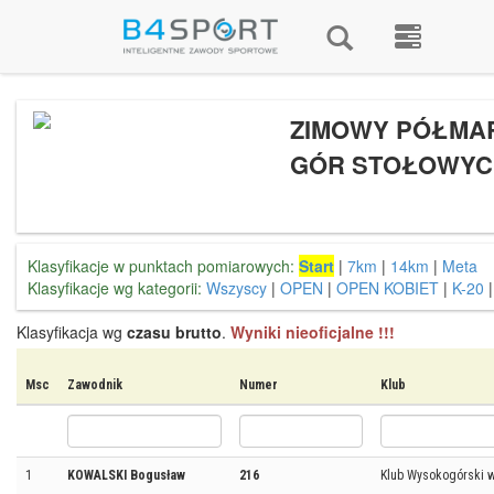
ZIMOWY PÓŁMA
GÓR STOŁOWYCH
Klasyfikacje w punktach pomiarowych:
Start
|
7km
|
14km
|
Meta
Klasyfikacje wg kategorii:
Wszyscy
|
OPEN
|
OPEN KOBIET
|
K-20
Klasyfikacja wg
czasu brutto
.
Wyniki nieoficjalne !!!
Msc
Zawodnik
Numer
Klub
1
KOWALSKI Bogusław
216
Klub Wysokogórski w