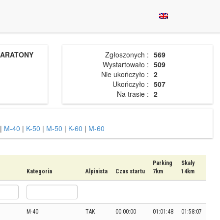
MARATONY
Zgłoszonych :
569
Wystartowało :
509
Nie ukończyło :
2
Ukończyło :
507
Na trasie :
2
|
M-40
|
K-50
|
M-50
|
K-60
|
M-60
Parking
Skaly
Kategoria
Alpinista
Czas startu
7km
14km
M-40
TAK
00:00:00
01:01:48
01:58:07