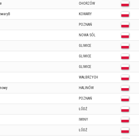
e
CHORZÓW
owaryB
KOWARY
POZNAŃ
NOWA SÓL
GLIWICE
GLIWICE
GLIWICE
WAŁBRZYCH
imowy
HALINÓW
POZNAŃ
ŁÓDŹ
IWINY
ŁÓDŹ