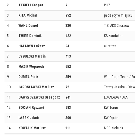
2
TEKIELI Kacper
7
PHZ
3
KITA Michał
252
pędzący w miejscu
4
WAHL Daniel
330
T.S. AKS Chorzów
5
THIER Dominik
422
KS Kandahar
6
HALADYN Łukasz
94
auratree
7
CYBULSKI Marcin
413
8
MAZIK Wojciech
552
9
DUBIEL Piotr
359
Wild Dogs Team / S
10
JAROSŁAWSKI Mariusz
72
Termy Jakuba - Oław
11
GAWRYSZEWSKI Grzegorz
241
ESKALADA / UKA
12
BOCIAN Ryszard
283
KW Toruń
13
LASEK Jakub
300
KW Opole
14
KOWALIK Mariusz
111
NGB Kłobuck