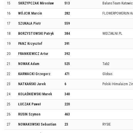
15
SKRZYPCZAK Mirosław
513
BalansTeam Katowic
16
WÓJCIK Marcin
282
FLOWERPOWERUN K
17
SZUKAŁA Piotr
559
18
BORZYSTOWSKI Patryk
384
WIDZIALNI.PL
19
PANZ Krzysztof
391
20
FRANKIEWICZ Artur
392
21
NOWAK Adam
525
Tab2
22
KARWACKI Grzegorz
471
Globus
23
NATKAŃSKI Jurek
6
Polski Himalaizm Z
24
KOLAŚNIEWSKI Marek
340
25
ŁUCZAK Paweł
220
26
RUSIN Szymon
463
27
NOWAKOWSKI Sebastian
23
RYSIE