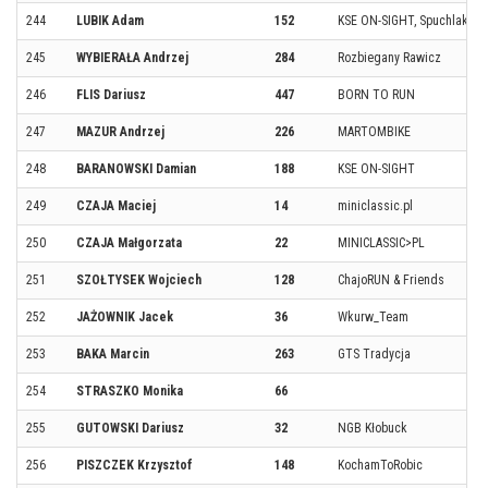
244
LUBIK Adam
152
KSE ON-SIGHT, Spuchlaki T
245
WYBIERAŁA Andrzej
284
Rozbiegany Rawicz
246
FLIS Dariusz
447
BORN TO RUN
247
MAZUR Andrzej
226
MARTOMBIKE
248
BARANOWSKI Damian
188
KSE ON-SIGHT
249
CZAJA Maciej
14
miniclassic.pl
250
CZAJA Małgorzata
22
MINICLASSIC>PL
251
SZOŁTYSEK Wojciech
128
ChajoRUN & Friends
252
JAŻOWNIK Jacek
36
Wkurw_Team
253
BAKA Marcin
263
GTS Tradycja
254
STRASZKO Monika
66
255
GUTOWSKI Dariusz
32
NGB Kłobuck
256
PISZCZEK Krzysztof
148
KochamToRobic