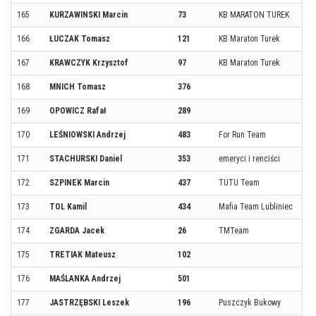
165
KURZAWINSKI Marcin
73
KB MARATON TUREK
166
ŁUCZAK Tomasz
121
KB Maraton Turek
167
KRAWCZYK Krzysztof
97
KB Maraton Turek
168
MNICH Tomasz
376
169
OPOWICZ Rafał
289
170
LEŚNIOWSKI Andrzej
483
For Run Team
171
STACHURSKI Daniel
353
emeryci i renciści
172
SZPINEK Marcin
437
TUTU Team
173
TOL Kamil
434
Mafia Team Lubliniec
174
ZGARDA Jacek
26
TMTeam
175
TRETIAK Mateusz
102
176
MAŚLANKA Andrzej
501
177
JASTRZĘBSKI Leszek
196
Puszczyk Bukowy