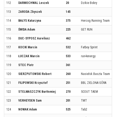
112
DARMOCHWAL Leszek
20
Dzikie Bobry
113
ZARODA Zbyszek
145
114
BAŁYS Katarzyna
375
Hercog Running Team
115
ŚWIDA Adam
225
GET RUN
116
DUC-SYPOSZ Aureliusz
462
117
KOCIK Marcin
532
Fatboy Sprint
118
ŁUCZAK Marcin
533
run4energy
119
STEC Piotr
361
120
SIERZPUTOWSKI Robert
260
Nasielsk Baszta Team
121
FILIPOWSKI Krzysztof
251
BBL ZIELONA GÓRA
122
STELMASZCZYK Bartłomiej
270
SCOUT TAEM
123
VERHEYDEN Sam
201
TMT
124
NOWAK Adam
525
Tab2