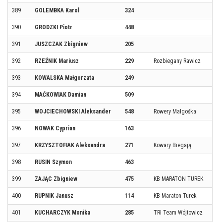
389
GOLEMBKA Karol
324
390
GRODZKI Piotr
448
391
JUSZCZAK Zbigniew
205
392
RZEŹNIK Mariusz
229
Rozbiegany Rawicz
393
KOWALSKA Małgorzata
249
394
MAĆKOWIAK Damian
509
395
WOJCIECHOWSKI Aleksander
548
Rowery Małgośka
396
NOWAK Cyprian
163
397
KRZYSZTOFIAK Aleksandra
271
Kowary Biegają
398
RUSIN Szymon
463
399
ZAJĄC Zbigniew
475
KB MARATON TUREK
400
RUPNIK Janusz
114
KB Maraton Turek
401
KUCHARCZYK Monika
285
TRI Team Wójtowicz