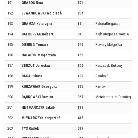
191
GRABOŚ Nina
521
192
LEWANDOWSKI Wojciech
204
193
GRAMZA Katarzyna
15
EuforiaBiegacza
194
BALCERZAK Robert
31
Klub Biegacza WARTA
195
DIERING Tomasz
549
Rowery Małgośka
196
HALADYN Małgorzata
156
197
ZERZUT Jarosław
306
Puszczyk Bukowy
198
BACA Łukasz
191
Rambo 3
199
KURZAWIAK Grzegorz
365
Karłów
200
DĄBROWSKI Damian
367
Motointegrator Running Te
201
HETMAŃCZYK Jakub
119
202
MŁYNARCZYK Krzysztof
418
203
TYŚ Radek
517