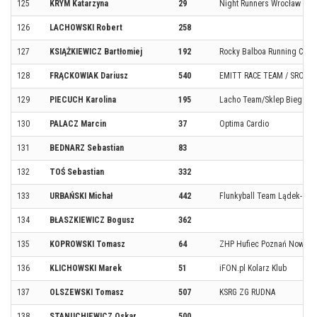
125
KRYM Katarzyna
29
Night Runners Wrocław
126
LACHOWSKI Robert
258
127
KSIĄŻKIEWICZ Bartłomiej
192
Rocky Balboa Running Club
128
FRĄCKOWIAK Dariusz
540
EMITT RACE TEAM / SROKA
129
PIECUCH Karolina
195
Lacho Team/Sklep Biegacz
130
PALACZ Marcin
37
Optima Cardio
131
BEDNARZ Sebastian
83
132
TOŚ Sebastian
332
133
URBAŃSKI Michał
442
Flunkyball Team Lądek-Zdr
134
BŁASZKIEWICZ Bogusz
362
135
KOPROWSKI Tomasz
64
ZHP Hufiec Poznań Nowe
136
KLICHOWSKI Marek
51
iFON.pl Kolarz Klub
137
OLSZEWSKI Tomasz
507
KSRG ZG RUDNA
138
STANUCHIEWICZ Oskar
500