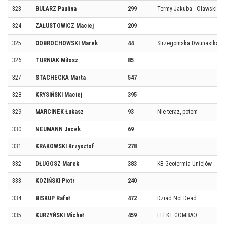
323
BULARZ Paulina
299
Termy Jakuba - Oławski Pa
324
ZAŁUSTOWICZ Maciej
209
325
DOBROCHOWSKI Marek
44
Strzegomska Dwunastka
326
TURNIAK Miłosz
85
327
STACHECKA Marta
547
328
KRYSIŃSKI Maciej
395
329
MARCINEK Łukasz
93
Nie teraz, potem
330
NEUMANN Jacek
69
331
KRAKOWSKI Krzysztof
278
332
DŁUGOSZ Marek
383
KB Geotermia Uniejów
333
KOZIŃSKI Piotr
240
334
BISKUP Rafał
472
Dziad Not Dead
335
KURZYŃSKI Michał
459
EFEKT GOMBAO