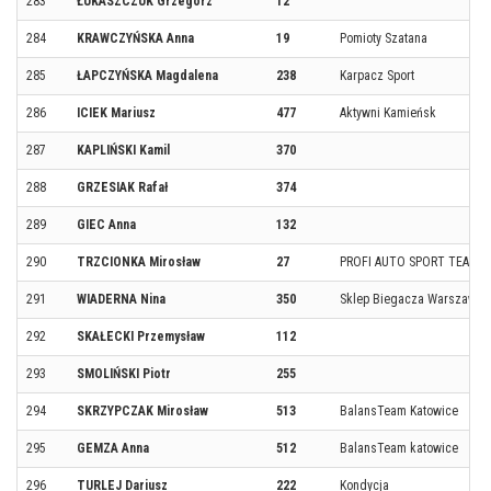
283
ŁUKASZCZUK Grzegorz
12
284
KRAWCZYŃSKA Anna
19
Pomioty Szatana
285
ŁAPCZYŃSKA Magdalena
238
Karpacz Sport
286
ICIEK Mariusz
477
Aktywni Kamieńsk
287
KAPLIŃSKI Kamil
370
288
GRZESIAK Rafał
374
289
GIEC Anna
132
290
TRZCIONKA Mirosław
27
PROFI AUTO SPORT TEAM
291
WIADERNA Nina
350
Sklep Biegacza Warszawa P
292
SKAŁECKI Przemysław
112
293
SMOLIŃSKI Piotr
255
294
SKRZYPCZAK Mirosław
513
BalansTeam Katowice
295
GEMZA Anna
512
BalansTeam katowice
296
TURLEJ Dariusz
222
Kondycja