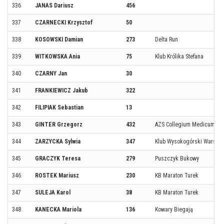
336
JANAS Dariusz
456
337
CZARNECKI Krzysztof
50
338
KOSOWSKI Damian
273
Delta Run
339
WITKOWSKA Ania
75
Klub Królika Stefana
340
CZARNY Jan
30
341
FRANKIEWICZ Jakub
322
342
FILIPIAK Sebastian
13
343
GINTER Grzegorz
432
AZS Collegium Medicum UJ
344
ZARZYCKA Sylwia
347
Klub Wysokogórski Warsza
345
GRACZYK Teresa
279
Puszczyk Bukowy
346
ROSTEK Mariusz
230
KB Maraton Turek
347
SULEJA Karol
38
KB Maraton Turek
348
KANECKA Mariola
136
Kowary Biegają