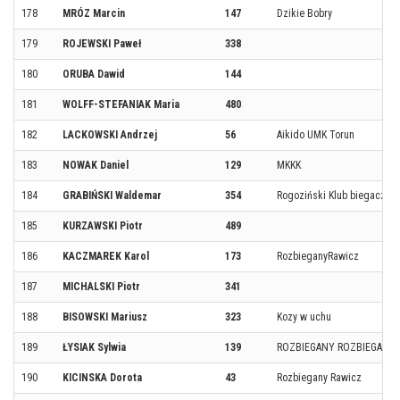
178
MRÓZ Marcin
147
Dzikie Bobry
179
ROJEWSKI Paweł
338
180
ORUBA Dawid
144
181
WOLFF-STEFANIAK Maria
480
182
LACKOWSKI Andrzej
56
Aikido UMK Torun
183
NOWAK Daniel
129
MKKK
184
GRABIŃSKI Waldemar
354
Rogoziński Klub biegacza
185
KURZAWSKI Piotr
489
186
KACZMAREK Karol
173
RozbieganyRawicz
187
MICHALSKI Piotr
341
188
BISOWSKI Mariusz
323
Kozy w uchu
189
ŁYSIAK Sylwia
139
ROZBIEGANY ROZBIEGANY
190
KICINSKA Dorota
43
Rozbiegany Rawicz