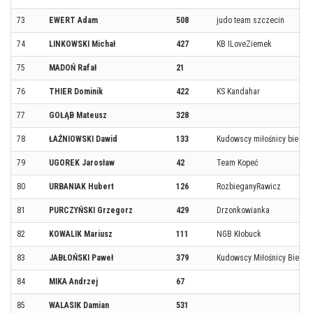
73
EWERT Adam
508
judo team szczecin
74
LINKOWSKI Michał
427
KB ILoveZiemek
75
MADOŃ Rafał
21
76
THIER Dominik
422
KS Kandahar
77
GOŁĄB Mateusz
328
78
ŁAŹNIOWSKI Dawid
133
Kudowscy miłośnicy biegan
79
UGOREK Jarosław
42
Team Kopeć
80
URBANIAK Hubert
126
RozbieganyRawicz
81
PURCZYŃSKI Grzegorz
429
Drzonkowianka
82
KOWALIK Mariusz
111
NGB Kłobuck
83
JABŁOŃSKI Paweł
379
Kudowscy Miłośnicy Biegan
84
MIKA Andrzej
67
85
WALASIK Damian
531