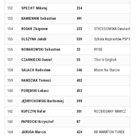
152
SPECHT Mikołaj
234
153
KAMIENNIK Sebastian
491
154
RODAK Zbigniew
223
STRZEGOMSKA Dwunastka
155
OLSZYNA Jakub
539
Szkoła Aspirantów PSP Poz
156
NOWAKOWSKI Sebastian
23
RYSIE
157
CZARNIECKI Daniel
33
This Is English
158
SALACH Radosław
346
Mocni Na Starcie
159
HANDZIAK Tomasz
402
160
PORĘBSKI Łukasz
453
161
JĘDRYCHOWSKI Bartłomiej
399
162
KUPCZYK Rafał
301
ROZBIEGANY RAWICZ
163
PAPROCKI Krzysztof
87
164
JARUGA Marcin
424
KB MARATON TUREK