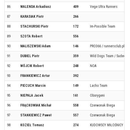
86
WALENDA Arkadiusz
409
Vege Ultra Runners
87
KARASIAK Piotr
266
88
STACHURSKI Piotr
172
Im-Possible Team
89
SZOTA Robert
556
90
MALISZEWSKI Adam
146
PRO366 / runnersclub.pl Po
91
DUBIEL Piotr
359
Wild Dogs Team / Sudecki 
92
WÓJCIK Robert
248
NOA
93
FRANKIEWICZ Artur
392
94
PIECUCH Marcin
149
Lacho Team
95
NIEPALA Jacek
161
Oborygeni
96
FRĄCKOWIAK Michał
558
Czerwonak Biega
97
STANKIEWICZ Paweł
557
Czerwonak Biega
98
KOZIEŁ Tomasz
274
KUDOWSCY MIŁOŚNICY BIE