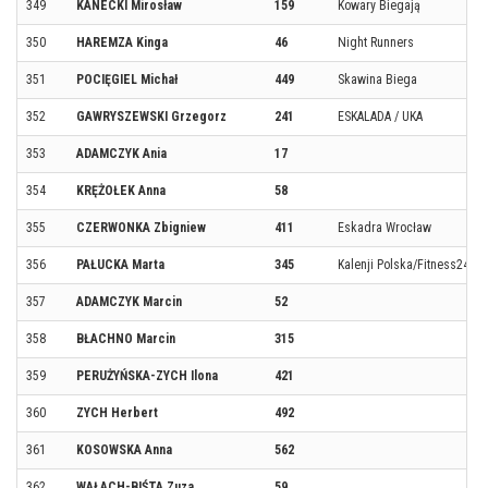
349
KANECKI Mirosław
159
Kowary Biegają
350
HAREMZA Kinga
46
Night Runners
351
POCIĘGIEL Michał
449
Skawina Biega
352
GAWRYSZEWSKI Grzegorz
241
ESKALADA / UKA
353
ADAMCZYK Ania
17
354
KRĘŻOŁEK Anna
58
355
CZERWONKA Zbigniew
411
Eskadra Wrocław
356
PAŁUCKA Marta
345
Kalenji Polska/Fitness24Se
357
ADAMCZYK Marcin
52
358
BŁACHNO Marcin
315
359
PERUŻYŃSKA-ZYCH Ilona
421
360
ZYCH Herbert
492
361
KOSOWSKA Anna
562
362
WAŁACH-BIŚTA Zuza
59