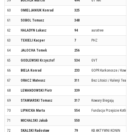
59
BUCHLA Marcin
494
GT RAT
60
OMIELJANIUK Konrad
325
61
SOBOL Tomasz
348
62
HALADYN Łukasz
94
auratree
63
TEKIELI Kacper
7
PHZ
64
JAŁOCHA Tomek
256
65
GODLEWSKI Krzysztof
534
GVT
66
BIELA Konrad
233
GOPR Karkonosze / Kowary B
67
ORACZ Mateusz
311
Bez Litości / Kalenji Team 
68
LEWANDOWSKI Piotr
339
69
STAWIARSKI Tomasz
317
Kowary Biegają
70
LIPNICKA Marta
554
Fundacja Przejście Kotliny
71
MICHALSKI Jakub
550
72
SKALSKI Radosław
79
KB AKTYWNI KONIN