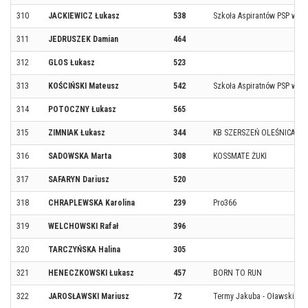
310
JACKIEWICZ Łukasz
538
Szkoła Aspirantów PSP w P
311
JEDRUSZEK Damian
464
312
GLOS Łukasz
523
313
KOŚCIŃSKI Mateusz
542
Szkoła Aspiratnów PSP w P
314
POTOCZNY Łukasz
565
315
ZIMNIAK Łukasz
344
KB SZERSZEŃ OLEŚNICA
316
SADOWSKA Marta
308
KOSSMATE ŻUKI
317
SAFARYN Dariusz
520
318
CHRAPLEWSKA Karolina
239
Pro366
319
WELCHOWSKI Rafał
396
320
TARCZYŃSKA Halina
305
321
HENECZKOWSKI Łukasz
457
BORN TO RUN
322
JAROSŁAWSKI Mariusz
72
Termy Jakuba - Oławski Pa