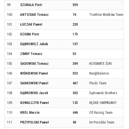
99
SZUKAŁA Piotr
559
100
ANTOSIAK Tomasz
74
Triathlon Mietków Team
101
ŁUCZAK Paweł
220
102
DZIUBA Piotr
175
103
DĄBROWICZ Jakub
107
104
ZIMNY Tomasz
53
105
SADOWSKI Tomasz
309
KOSSMATE ŻUKI
106
WIŚNIEWSKI Paweł
553
Run@Balance
107
SANKOWSKI Pawel
467
Placki Team
108
DĄBROWSKI Jacek
302
Dąbrowski Brothers
109
KOWALCZYK Paweł
125
KĘCKIE HARPAGANY
110
KRÓL Marcin
446
OŚ Racing Team
111
PRZYPOLSKI Paweł
40
Im-Possible Team