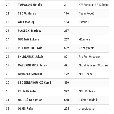
20
TOMASIAK Natalia
3
KW Zakopane // Salomon S
21
SZOPA Marek
176
Team Kopeć
22
WILK Maciej
154
Rambo 3
23
PIASECKI Mariusz
237
24
GUSTAW Łukasz
267
xRunners
25
RUTKOWSKI Dawid
502
GrizzlyTeam
26
SKUDLARSKI Jakub
80
Pro-Run Wrocław
27
MAZURKIEWICZ Jerzy
49
Night Runners Wrocław
28
GRYCZKA Mateusz
122
NBR Team
29
SZCZERBAKOWICZ Kamil
479
30
PELIKAN Artur
327
NGB Kłobuck
31
NICPOŃ Sebastian
568
Falstart Rudniki
32
OLKIS Rafał
294
przebiega.pl