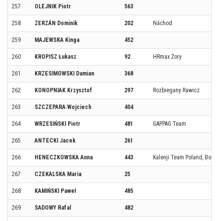
257
OLEJNIK Piotr
563
258
ZERZÁN Dominik
202
Náchod
259
MAJEWSKA Kinga
452
260
KROPISZ Łukasz
92
HRmax Żory
261
KRZESIMOWSKI Damian
368
262
KONOPNIAK Krzysztof
297
Rozbiegany Rawicz
263
SZCZEPARA Wojciech
404
264
WRZESIŃSKI Piotr
481
GAPPAG Team
265
ANTECKI Jacek
261
266
HENECZKOWSKA Anna
443
Kalenji Team Poland, Born t
267
CZEKALSKA Maria
25
268
KAMIŃSKI Paweł
485
269
SADOWY Rafal
482