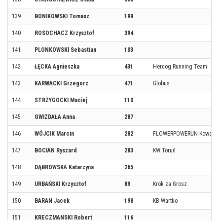
139
BONIKOWSKI Tomasz
199
140
ROSOCHACZ Krzysztof
394
141
PLONKOWSKI Sebastian
103
142
ŁĘCKA Agnieszka
431
Hercog Running Team
143
KARWACKI Grzegorz
471
Globus
144
STRZYGOCKI Maciej
110
145
GWIZDAŁA Anna
287
146
WÓJCIK Marcin
282
FLOWERPOWERUN KowaryB
147
BOCIAN Ryszard
283
KW Toruń
148
DĄBROWSKA Katarzyna
265
149
URBAŃSKI Krzysztof
89
Krok za Grosz
150
BARAN Jacek
198
KB Wartko
151
KRECZMANSKI Robert
116