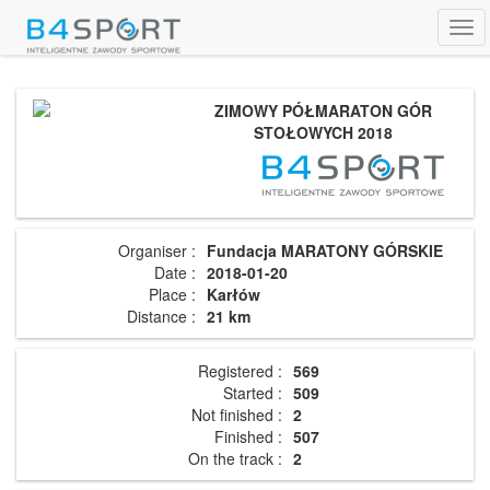
Tog
navi
ZIMOWY PÓŁMARATON GÓR
STOŁOWYCH 2018
Organiser :
Fundacja MARATONY GÓRSKIE
Date :
2018-01-20
Place :
Karłów
Distance :
21 km
Registered :
569
Started :
509
Not finished :
2
Finished :
507
On the track :
2