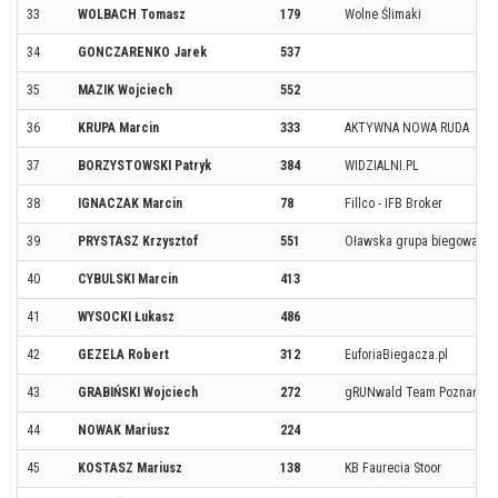
33
WOLBACH Tomasz
179
Wolne Ślimaki
34
GONCZARENKO Jarek
537
35
MAZIK Wojciech
552
36
KRUPA Marcin
333
AKTYWNA NOWA RUDA
37
BORZYSTOWSKI Patryk
384
WIDZIALNI.PL
38
IGNACZAK Marcin
78
Fillco - IFB Broker
39
PRYSTASZ Krzysztof
551
Oławska grupa biegowa
40
CYBULSKI Marcin
413
41
WYSOCKI Łukasz
486
42
GEZELA Robert
312
EuforiaBiegacza.pl
43
GRABIŃSKI Wojciech
272
gRUNwald Team Poznań
44
NOWAK Mariusz
224
45
KOSTASZ Mariusz
138
KB Faurecia Stoor