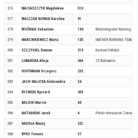
376
MACIASZCZYK Magdalena
510
377
WALCZAK NOWAK Karolina
91
378
WOŹNIAK Sebastian
194
Motointegrator Running Te
379
MARCINKIEWICZ Marta
135
MATNER RUNNING TEAM
380
SZCZYGIEŁ Damian
213
KochamToRobić
381
LUBAŃSKA Alicja
466
ZS Bukowice
382
HOFFMANN Grzegorz
232
383
JACH-BALICKA Aleksandra
54
384
RYZIŃSKI Ryszard
455
385
BALICKI Marcin
60
386
NATKAŃSKI Jurek
6
Polski Himalaizm Zimowy
387
RADOŁA Błażej
321
388
BYKS Tomasz
57