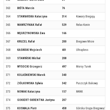
363
BIŚTA Marcin
76
364
STAWIARSKA Katarzyna
314
Kowary Biegają
365
WAWRZYNIAK Rafał
529
Relax Konin
366
WĘGRZYNOWSKA Ewa
166
367
KRUZEL Rafał
200
Biegowe Misie
368
KASIŃSKI Wojciech
401
Ultrapless
369
STAWIŃSKI Michał
208
370
WYSOCKI Grzegorz
497
Morsy Turek
371
KOLAŚNIEWSKI Marek
340
372
ZIÓŁKOWSKA Sylwia
342
Puszczyk Bukowy
373
NOWAK Katarzyna
157
MKKK
374
GOKIERT-SKRENTNA Justyna
207
375
KOSMALA Piotr
458
Górska Grupa Biegowa/ qua