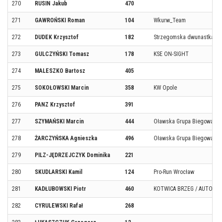
270
RUSIN Jakub
470
271
GAWROŃSKI Roman
104
Wkurw_Team
272
DUDEK Krzysztof
182
Strzegomska dwunastka
273
GULCZYŃSKI Tomasz
178
KSE ON-SIGHT
274
MALESZKO Bartosz
405
275
SOKOŁOWSKI Marcin
358
KW Opole
276
PANZ Krzysztof
391
277
SZYMAŃSKI Marcin
444
Oławska Grupa Biegowa
278
ŻARCZYŃSKA Agnieszka
496
Oławska Grupa Biegowa
279
PILZ-JĘDRZEJCZYK Dominika
221
280
SKUDLARSKI Kamil
124
Pro-Run Wrocław
281
KADŁUBOWSKI Piotr
460
KOTWICA BRZEG / AUTOGA
282
CYRULEWSKI Rafał
268