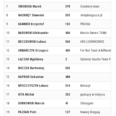
7
SWOBODA Marek
378
Cranberry team
8
NASKRĘT Sławomir
555
sklepbiegacza.pl
9
KAMMER Krzysztof
153
PRO366
10
BADOWSKI Aleksander
406
Marcin Świerc TEAM
11
BECZKOWSKI Łukasz
560
UKS LUDWIKOWICE
12
URBAŃCZYK Grzegorz
465
For Run Team & AdRunaLina
13
ŁĄCZAK Mgdalena
2
Salomon Suunto Team Pola
14
BUCZEK Bartłomiej
503
15
KAPROŃ Sebastian
488
16
MYSZCZYSZYN Łukasz
310
Antracyt
17
KITA Michał
252
pędzący w miejscu
18
DURKOWSKI Marcin
41
Oborygeni
19
PAZDAN Piotr
127
Kowary Biegają