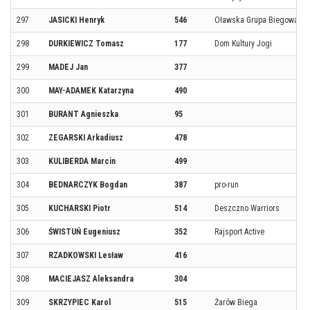
297
JASICKI Henryk
546
Oławska Grupa Biegowa
298
DURKIEWICZ Tomasz
177
Dom Kultury Jogi
299
MADEJ Jan
377
300
MAY-ADAMEK Katarzyna
490
301
BURANT Agnieszka
95
302
ZEGARSKI Arkadiusz
478
303
KULIBERDA Marcin
499
304
BEDNARCZYK Bogdan
387
pro-run
305
KUCHARSKI Piotr
514
Deszczno Warriors
306
ŚWISTUŃ Eugeniusz
352
Rajsport Active
307
RZADKOWSKI Lesław
416
308
MACIEJASZ Aleksandra
304
309
SKRZYPIEC Karol
515
Żarów Biega