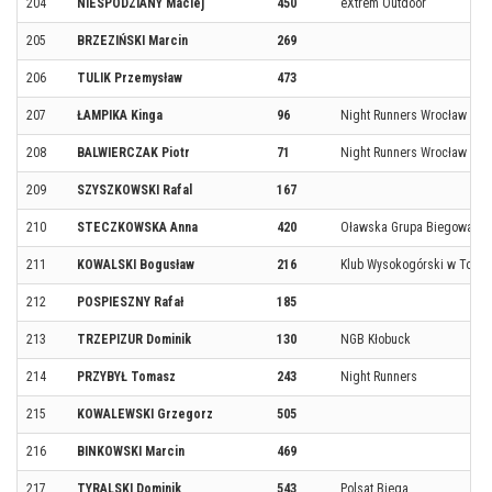
204
NIESPODZIANY Maciej
450
eXtrem Outdoor
205
BRZEZIŃSKI Marcin
269
206
TULIK Przemysław
473
207
ŁAMPIKA Kinga
96
Night Runners Wrocław
208
BALWIERCZAK Piotr
71
Night Runners Wrocław
209
SZYSZKOWSKI Rafal
167
210
STECZKOWSKA Anna
420
Oławska Grupa Biegowa
211
KOWALSKI Bogusław
216
Klub Wysokogórski w Torun
212
POSPIESZNY Rafał
185
213
TRZEPIZUR Dominik
130
NGB Kłobuck
214
PRZYBYŁ Tomasz
243
Night Runners
215
KOWALEWSKI Grzegorz
505
216
BINKOWSKI Marcin
469
217
TYRALSKI Dominik
543
Polsat Biega