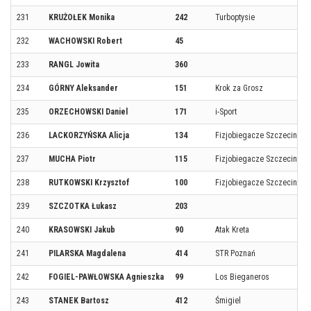
231
KRUŻOŁEK Monika
242
Turboptysie
232
WACHOWSKI Robert
45
233
RANGL Jowita
360
234
GÓRNY Aleksander
151
Krok za Grosz
235
ORZECHOWSKI Daniel
171
i-Sport
236
LACKORZYŃSKA Alicja
134
Fizjobiegacze Szczecin
237
MUCHA Piotr
115
Fizjobiegacze Szczecin
238
RUTKOWSKI Krzysztof
100
Fizjobiegacze Szczecin
239
SZCZOTKA Łukasz
203
240
KRASOWSKI Jakub
90
Atak Kreta
241
PILARSKA Magdalena
414
STR Poznań
242
FOGIEL-PAWŁOWSKA Agnieszka
99
Los Bieganeros
243
STANEK Bartosz
412
Śmigiel