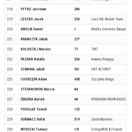
218
PYTKO Jarosław
286
219
LESZKO Jacek
326
LeszTek Skalak Team
220
KWOLIK Daniel
1
Wielka Orkiestra Świąteczn
221
KRAWCZYK Jakub
277
222
KOŁODZIEJ Mariusz
77
TMT
223
PAZDAN Natalia
236
Kowary Biegają
224
SZMANIA Jakub
561
HKT AZYMUT
225
CHORZĘPA Adam
428
Szczytna Biega
226
STEFANOWSKI Marcin
84
227
ŻMUDKA Bartek
68
RYBNICKA GRUPA BIEGOWA
228
PODOLAK Tomek
123
229
SURMACZ Rafał
519
CardioRunners
230
WYSOCKI Tomasz
131
OchajoRUN & Friends