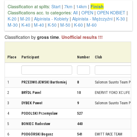
Classification at splits:
Start
|
7km
|
14km
|
Finish
Classifications acc. to categories:
All
|
OPEN
|
OPEN KOBIET
|
K-20
|
M-20
|
Alpinista - Kobiety
|
Alpinista - Mężczyźni
|
K-30
|
M-30
|
K-40
|
M-40
|
K-50
|
M-50
|
K-60
|
M-60
Classification by
gross time
.
Unofficial results !!!
Place
Participant
Number
Club
1
PRZEDWOJEWSKI Bartłomiej
8
Salomon Suunto Team Pola
2
BRÝDL Pavel
10
ENERVIT YOKO XC LIFE TE
3
DYBEK Paweł
9
Salomon Suunto Team Pola
4
PODOLSKI Przemyslaw
527
5
BONIEC Radosław
440
6
PODGÓRSKI Bogusz
541
EMITT RACE TEAM