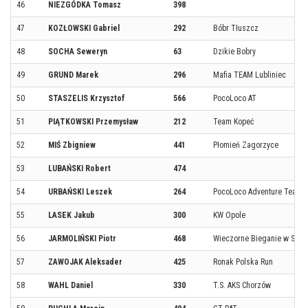
46
NIEZGÓDKA Tomasz
398
47
KOZŁOWSKI Gabriel
292
Bóbr Tłuszcz
48
SOCHA Seweryn
63
Dzikie Bobry
49
GRUND Marek
296
Mafia TEAM Lubliniec
50
STASZELIS Krzysztof
566
PocoLoco AT
51
PIĄTKOWSKI Przemysław
212
Team Kopeć
52
MIŚ Zbigniew
441
Płomień Zagorzyce
53
LUBAŃSKI Robert
474
54
URBAŃSKI Leszek
264
PocoLoco Adventure Team
55
LASEK Jakub
300
KW Opole
56
JARMOLIŃSKI Piotr
468
Wieczorne Bieganie w Szcz
57
ZAWOJAK Aleksader
425
Ronak Polska Run
58
WAHL Daniel
330
T.S. AKS Chorzów