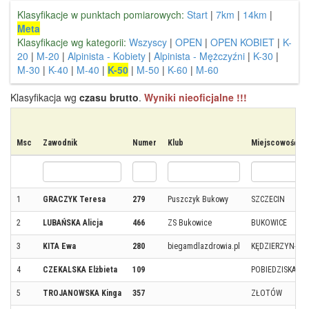
Klasyfikacje w punktach pomiarowych:
Start
|
7km
|
14km
|
Meta
Klasyfikacje wg kategorii:
Wszyscy
|
OPEN
|
OPEN KOBIET
|
K-
20
|
M-20
|
Alpinista - Kobiety
|
Alpinista - Mężczyźni
|
K-30
|
M-30
|
K-40
|
M-40
|
K-50
|
M-50
|
K-60
|
M-60
Klasyfikacja wg
czasu brutto
.
Wyniki nieoficjalne !!!
Msc
Zawodnik
Numer
Klub
Miejscowość
1
GRACZYK Teresa
279
Puszczyk Bukowy
SZCZECIN
2
LUBAŃSKA Alicja
466
ZS Bukowice
BUKOWICE
3
KITA Ewa
280
biegamdlazdrowia.pl
KĘDZIERZYN-KO
4
CZEKALSKA Elżbieta
109
POBIEDZISKA
5
TROJANOWSKA Kinga
357
ZŁOTÓW