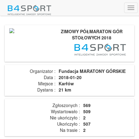
Tog
navi
ZIMOWY PÓŁMARATON GÓR
STOŁOWYCH 2018
Organizator :
Fundacja MARATONY GÓRSKIE
Data :
2018-01-20
Miejsce :
Karłów
Dystans :
21 km
Zgłoszonych :
569
Wystartowało :
509
Nie ukończyło :
2
Ukończyło :
507
Na trasie :
2